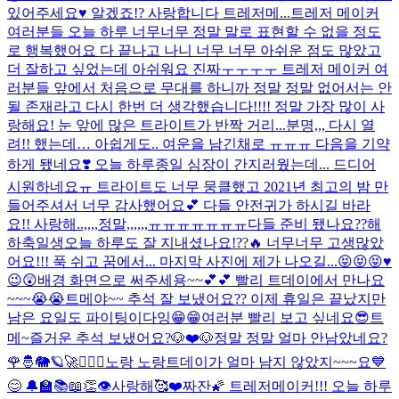
있어주세요♥️ 알겠죠!? 사랑합니다 트레저메...
트레저 메이커
여러분들 오늘 하루 너무너무 정말 말로 표현할 수 없을 정도
로 행복했어요 다 끝나고 나니 너무 너무 아쉬운 점도 많았고
더 잘하고 싶었는데 아쉬워요 진짜ㅜㅜㅜㅜ 트레저 메이커 여
러분들 앞에서 처음으로 무대를 하니까 정말 정말 없어서는 안
될 존재라고 다시 한번 더 생각했습니다!!!! 정말 가장 많이 사
랑해요! 눈 앞에 많은 트라이트가 반짝 거리...
분명,,, 다시 열
려!! 했는데… 아쉽게도.. 여운을 남긴채로 ㅠㅠㅠ 다음을 기약
하게 됐네요❣️ 오늘 하루종일 심장이 간지러웠는데... 드디어
시원하네요ㅠ 트라이트도 너무 뭉클했고 2021년 최고의 밤 만
들어주셔서 너무 감사했어요💕 다들 안전귀가 하시길 바라
요!! 사랑해..,,,,정말,,,,,,ㅠㅠㅠㅠㅠㅠㅠ
다들 준비 됐나요??
해
하
축
일
생
오늘 하루도 잘 지내셨나요!??🔥 너무너무 고생많았
어요!!! 푹 쉬고 꿈에서... 마지막 사진에 제가 나오길...😝😝😝♥️
😉😲
배경 화면으로 써주세용~~💕💕 빨리 트데이에서 만나요
~~~😭😭
트메야~~ 추석 잘 보냈어요?? 이제 휴일은 끝났지만
남은 요일도 파이팅이다잉😁😁
여러분 빨리 보고 싶네요😎
트
메~즐거운 추석 보냈어요?🐶❤️🐶
정말 정말 얼마 안남았네요?
🌹🤴🐘🪐🚀
🙇🏻‍♂️
노랑 노랑
트데이가 얼마 남지 않았지~~~요💙
😊 🔔🏫📚📖👏
👁
사랑해🥰❤️
짜잔🌠 트레저메이커!!! 오늘 하루