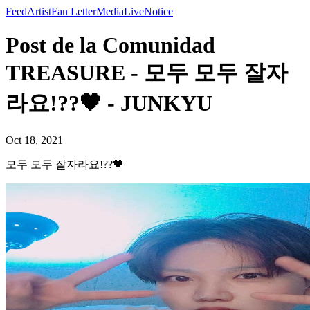
Feed
Artist
Fan Letter
Media
Live
Notice
Post de la Comunidad
TREASURE - 모두 모두 잘자
라요!??🖤 - JUNKYU
Oct 18, 2021
모두 모두 잘자라요!??🖤