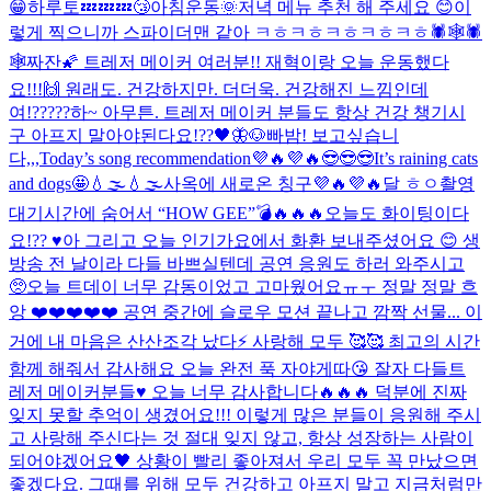
😁
하루토💤💤💤😴
아침운동🌞
저녁 메뉴 추천 해 주세요 😊
이
렇게 찍으니까 스파이더맨 같아 ㅋㅎㅋㅎㅋㅎㅋㅎㅋㅎ🕷🕸🕷
🕸
짜잔🌠 트레저 메이커 여러분!! 재혁이랑 오늘 운동했다
요!!!🙌 원래도. 건강하지만. 더더욱. 건강해진 느낌인데
여!?????하~ 아무튼. 트레저 메이커 분들도 항상 건강 챙기시
구 아프지 말아야된다요!??🖤
🦋🐶
빠밤! 보고싶습니
다,,,
Today’s song recommendation💜🔥💜🔥😎😎😎
It’s raining cats
and dogs🤩💧🌫💧🌫
사옥에 새로온 칭구💜🔥💜🔥
달 ㅎㅇ
촬영
대기시간에 숨어서 “HOW GEE”💣🔥🔥🔥
오늘도 화이팅이다
요!?? ♥️
아 그리고 오늘 인기가요에서 화환 보내주셨어요 😊 생
방송 전 날이라 다들 바쁘실텐데 공연 응원도 하러 와주시고
🥺
오늘 트데이 너무 감동이었고 고마웠어요ㅠㅜ 정말 정말 흐
앙 ❤️❤️❤️❤️❤️ 공연 중간에 슬로우 모션 끝나고 깜짝 선물... 이
거에 내 마음은 산산조각 났다⚡️ 사랑해 모두 🥰🥰 최고의 시간
함께 해줘서 감사해요 오늘 완전 푹 자야게따😘 잘자 다들
트
레저 메이커분들♥️ 오늘 너무 감사합니다🔥🔥🔥 덕분에 진짜
잊지 못할 추억이 생겼어요!!! 이렇게 많은 분들이 응원해 주시
고 사랑해 주신다는 것 절대 잊지 않고, 항상 성장하는 사람이
되어야겠어요🖤 상황이 빨리 좋아져서 우리 모두 꼭 만났으면
좋겠다요. 그때를 위해 모두 건강하고 아프지 말고 지금처럼만