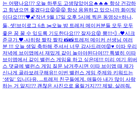
는 어땠나요!?? 오늘 하루도 고생많았어요🔥🔥🔥 항상 건강하
고 힘냈으면 좋겠다요😝😝😝 항상 응원하고 있으니까 화이팅
이다요!???🖤🌠
작년 9월 17일 오후 5시에 찍은 동영상⭐️
하나,
둘, 셋!
브이로그 6초 ✂️
오늘 밤 트레저 메이커분들 모두 모두
좋은 꿈 꿀 수 있도록 기도한다요!?? 잘자요😝 뿡!!!💨 -🖤시크
준규가.🖤-
사히랑 짤칵 짤칵 📸📸
트레저 메이커 선생님 여러
분 !!! 오늘 생일 축하해 주셔서 너무 감사드려여😝♥️ 이따 우리
저녁에 브이앱에서 재밌게 같이 놀아야된다여!?? 특별히 이따
브이앱에서 같이 밸런스 게임을 하고 싶은데!!! 미리 여기 위버
스 댓글에 밸런스 게임 질문 남겨주시면 이따 브이앱 때 제가
신나게 골라보려구해유!! 이번 밸런스 게임 주제와 키워드는
‘생일’ 입니다유. ...
트레저 친구들에게. 애들아 내가 많이 사랑
하는 거 알지!?? 괜찮은 사진으로 올릴거지??? 제발. 살려줘.