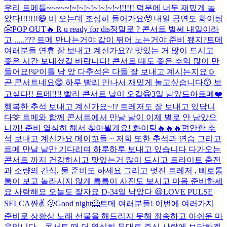
우리 트메들~~~~~!~!~!~!~!~!~!~!!!!!! 덕분에 너무 재밌게 놀
았다!!!!!!!😄 비 오는데 조심히 들어가요🥹 내일 공연도 화이팅
🤗
POP OUT🔥 R u ready for dis
정말로 ? 콘서트 벌써 내일이라
고 .....??? 트메 만나는거야 같이 뛰어 노는거야 준비 됐지?
트메
여러분들 연휴 잘 보내고 계신가요?? 맛있는 거 많이 드시고
좋은 시간 보내셨길 바랍니다! 콘서트 때도 좋은 추억 많이 만
들어요!🩵
이틀 남 았 다
추석은 다들 잘 보내고 계시는지요☺️
곧 콘서트네요😋 하루 빨리 만나서 재밌게 놀고싶습니다😙 보
고싶다!! 트메!!!! 빨리 콘서트 날이 오길😁
3일 남았드아
트메❤️
행복한 추석 보내고 계신가요~!? 트레저도 잘 보내고 있답니
다🫶 트메와 함께 콘서트에서 만날 날이 이제 별로 안 남았으
니까! 준비 열심히 해서 찾아뵐게요! 화이팅🔥🔥🔥
편안한 추
석 보내고 계신가요 메이꼬들 ~ 저희 또한 추석과 연습 그리고
트메 만날 날만 기다리며 하루하루 보내고 있습니다 다가오는
콘서트 까지 건강하시고 맛있는거 많이 드시고 트라이트 충전
과 소량의 간식, 물 준비도 하세요 그리고 멋진 트레저 , 삐로통
통이 보고 놀라시지 않게 틈틈이 사진도 보시고 마음 준비하세
요 사랑해요 오늘도 잘자요 D-3
4일 남았다 😃
LOVE PULSE
SELCA
쨘✌️ 🫤
Good night🤗
트메 여러분들! 이번에 여러가지
준비로 상황상 노래 선물을 해드리지 못해 죄송하고 아쉬운 마
음입니다 .. 콘서트 때 더 열심히 무대로 주신 사랑에 보답하겠