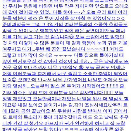
상 주시는 응원에 비하면 너무 작은 저이지만 앞으로도 오래오
래 같이 걸어갈 수 있었...
다들 하이~~~🎶 오늘 우리 트메 여러
분들 덕분에 펄스 온 투어 시작을 잘 마칠 수 있었어요☺️☺️☺️
준비과정들도 그리고 3일간의 여러분들과의 소중한 추억들도
잊을 수 없이 너무 행복했었고 많이 해온 공연이지만 늘 에너
지를 가득 받고 가는 것 같습니다😃 오늘 소감에서도 말했던
것 처럼 이렇게 수 많은 분들이 제 말과 행동에 눈과 귀를 기울
여주시고 대가...
두번 째 공연 끝났습니다 ~~~~~~!!!! 어제도
그렇고 비가 많이 오네요 ㅜㅜㅜㅜ 다들 집으로 돌아가실 때
많이 번거로우실 것 같아서 걱정이 되네요… 궂은 날씨에도 뜨
거운 응원 보내주셔서 너무 고마워요 😭 오늘 공연도 언제나
처럼 여러분들과 함께해서 너무 즐겁고 소중한 추억이 되었어
요☺️😊 오랜만에 반나서 너무 반가웠어요 내일도 어제랑 오늘
처럼 열심히...
오늘부터 펄스 온 투어가 시작했어요!!!!!!!!! 즐
기러 와주신 우리 트메 여러분들 너무 감사합니다 🙇🏻‍♂️ 오늘
정말 재밌었고 오늘만큼이나 재밌는 내일을 위해 더 열심히 할
게요😊 내일 보아요 돌아가시는 길,감기 조심하세요🙂
우리 트
메 1일차 공연 끝났어요 🫶 무한한 사랑을 받아서 이따 꿈에서
도 트메의 목소리가 울려 퍼질것같아요 비도 오고 날씨도 추우
니까 건강 잘 챙겨요 아프지마 귀가 안전하게 하시고 집 도착
하면 댓글 달아요 도착 했다고 ㅋㅋㅋ 사랑해 잘자
첫콘 와준