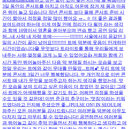
🏼🙌🏼🙌🏼🙌🏼
하고 싶은 말이 있어 늦은 시간에 글 써봅니다
3일 동안의 콘서트를 마치고 아직도 여운에 잠겨 제 몸과 마음
은 뛰어 놀고 있습니다 작년 콘서트 보다 올해 콘서트 준비 시
간이 짧아서 걱정을 정말 많이 했어요 ㅠ.. ㅎ 더 좋은 결과를
보여드려야 하는데 이게 며칠 안에 정리가 다 될까 라는 생각
과 함께 10명이서 영혼을 쏟아부으며 연습 했고 공연 당일 리
허...
내 사랑 내 자랑 트메~~~~~~~!!!!!!!!! 서울에서의 꿈같던 3
일의 시간이 끝이 났어요!!!!!!!!!! 트메 덕분에 웃음이 만개하던
시간이었습니다😁 무엇보다 트라이트를 통해 우리들에게 보
내주는 사랑,열정을 크게 느낄 수 있었어요👍 저희와 함께 긴
시간 동안 뛰어놀아주신 다음 막 부채질 하시는 모습을 보고
정말 우리는 트메와 같이 무대를 만들었...
트메🌠 우리 트메 덕
분에 콘서트 3일간 너무 행복했답니다. 🫶 개인적으로 이번 콘
서트 때 내가 무엇을 보여주고자 하는지 생각을 했었는데, 멋
진 모습을 보여 드리고 싶은 마음이 더 컸었던 것 같아요! 그래
서 트메가 어색해했을 것 같기도 하고, 어쩌면 걱정을 하셨을
수도 있을 것 같은데! 이번 준규의 추구미는 '멋짐'이라는 키워
드였다라고 인지해 주셨으면 좋...
[PULSE ON] IN SEOUL에
와주신 모든 여러분들 감사드립니다! 여러분들 덕분에 아무도
다치지 않고 마무리 할 수 있었습니다! 공연하면서 여러분들
과 뛰어놀고 같이 추억 만들면서 진짜 행복하다고 생각하고 여
러분들을 만난 걸 다시 한번 감사하는 마음을 느꼈습니다 .. 항