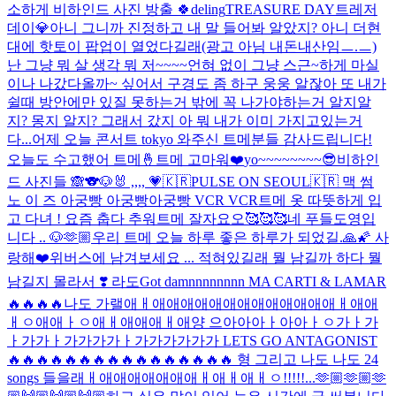
소하게 비하인드 사진 방출 🍀
deling
TREASURE DAY
트레저
데이💎
아니 그니까 진정하고 내 말 들어봐 알았지? 아니 더현
대에 핫토이 팝업이 열었다길래(광고 아님 내돈내산임ㅡ.ㅡ)
난 그냥 뭐 살 생각 뭐 저~~~~언혀 없이 그냥 스근~하게 마실
이나 나갔다올까~ 싶어서 구경도 좀 하구 웅웅 알잖아 또 내가
쉴때 방안에만 있질 못하는거 밖에 꼭 나가야하는거 알지알
지? 몽지 알지? 그래서 갔지 아 뭐 내가 이미 가지고있는거
다...
어제 오늘 콘서트 tokyo 와주신 트메분들 감사드립니다!
오늘도 수고했어 트메🤞
트메 고마워❤️
yo~~~~~~~~😎
비하인
드 사진들 🙈
🐨🐶🐰 ,,,, 💗
🇰🇷PULSE ON SEOUL🇰🇷 맥 썸
노 이 즈 아궁빵 아궁빵아궁빵 VCR VCR
트메 옷 따뜻하게 입
고 다녀 ! 요즘 춥다 추워
트메 잘자요오🥰🥰🥰
네 푸들도영입
니다 .. 🐶
🫶🏼
우리 트메 오늘 하루 좋은 하루가 되었길.🙏🌠 사
랑해❤️
위버스에 남겨보세요 ... 적혀있길래 뭘 남길까 하다 뭘
남길지 몰라서 ❣️ 라도
Got damnnnnnnnn MA CARTI & LAMAR
🔥🔥🔥🔥나도 가랠애ㅐ애애애애애애애애애애애애애ㅐ애애
ㅐㅇ애애ㅏㅇ애ㅐ애애애ㅐ애양 으아아아ㅏ아아ㅏㅇ가ㅏ가
ㅏ가가ㅏ가가가가ㅏ가가가가가가 LETS GO ANTAGONIST
🔥🔥🔥🔥🔥🔥🔥🔥🔥🔥🔥🔥🔥🔥🔥🔥 형 그리고 나도 나도 24
songs 들을래ㅐ애애애애애애애ㅐ애ㅐ애ㅐㅇ!!!!!...
🫶🏼🫶🏼🫶