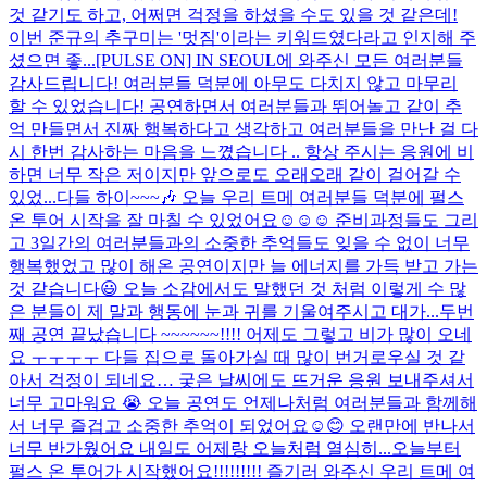
것 같기도 하고, 어쩌면 걱정을 하셨을 수도 있을 것 같은데!
이번 준규의 추구미는 '멋짐'이라는 키워드였다라고 인지해 주
셨으면 좋...
[PULSE ON] IN SEOUL에 와주신 모든 여러분들
감사드립니다! 여러분들 덕분에 아무도 다치지 않고 마무리
할 수 있었습니다! 공연하면서 여러분들과 뛰어놀고 같이 추
억 만들면서 진짜 행복하다고 생각하고 여러분들을 만난 걸 다
시 한번 감사하는 마음을 느꼈습니다 .. 항상 주시는 응원에 비
하면 너무 작은 저이지만 앞으로도 오래오래 같이 걸어갈 수
있었...
다들 하이~~~🎶 오늘 우리 트메 여러분들 덕분에 펄스
온 투어 시작을 잘 마칠 수 있었어요☺️☺️☺️ 준비과정들도 그리
고 3일간의 여러분들과의 소중한 추억들도 잊을 수 없이 너무
행복했었고 많이 해온 공연이지만 늘 에너지를 가득 받고 가는
것 같습니다😃 오늘 소감에서도 말했던 것 처럼 이렇게 수 많
은 분들이 제 말과 행동에 눈과 귀를 기울여주시고 대가...
두번
째 공연 끝났습니다 ~~~~~~!!!! 어제도 그렇고 비가 많이 오네
요 ㅜㅜㅜㅜ 다들 집으로 돌아가실 때 많이 번거로우실 것 같
아서 걱정이 되네요… 궂은 날씨에도 뜨거운 응원 보내주셔서
너무 고마워요 😭 오늘 공연도 언제나처럼 여러분들과 함께해
서 너무 즐겁고 소중한 추억이 되었어요☺️😊 오랜만에 반나서
너무 반가웠어요 내일도 어제랑 오늘처럼 열심히...
오늘부터
펄스 온 투어가 시작했어요!!!!!!!!! 즐기러 와주신 우리 트메 여