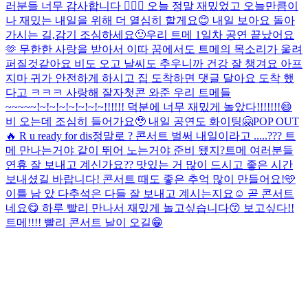
러분들 너무 감사합니다 🙇🏻‍♂️ 오늘 정말 재밌었고 오늘만큼이
나 재밌는 내일을 위해 더 열심히 할게요😊 내일 보아요 돌아
가시는 길,감기 조심하세요🙂
우리 트메 1일차 공연 끝났어요
🫶 무한한 사랑을 받아서 이따 꿈에서도 트메의 목소리가 울려
퍼질것같아요 비도 오고 날씨도 추우니까 건강 잘 챙겨요 아프
지마 귀가 안전하게 하시고 집 도착하면 댓글 달아요 도착 했
다고 ㅋㅋㅋ 사랑해 잘자
첫콘 와준 우리 트메들
~~~~~!~!~!~!~!~!~!~!!!!!! 덕분에 너무 재밌게 놀았다!!!!!!!😄
비 오는데 조심히 들어가요🥹 내일 공연도 화이팅🤗
POP OUT
🔥 R u ready for dis
정말로 ? 콘서트 벌써 내일이라고 .....??? 트
메 만나는거야 같이 뛰어 노는거야 준비 됐지?
트메 여러분들
연휴 잘 보내고 계신가요?? 맛있는 거 많이 드시고 좋은 시간
보내셨길 바랍니다! 콘서트 때도 좋은 추억 많이 만들어요!🩵
이틀 남 았 다
추석은 다들 잘 보내고 계시는지요☺️ 곧 콘서트
네요😋 하루 빨리 만나서 재밌게 놀고싶습니다😙 보고싶다!!
트메!!!! 빨리 콘서트 날이 오길😁