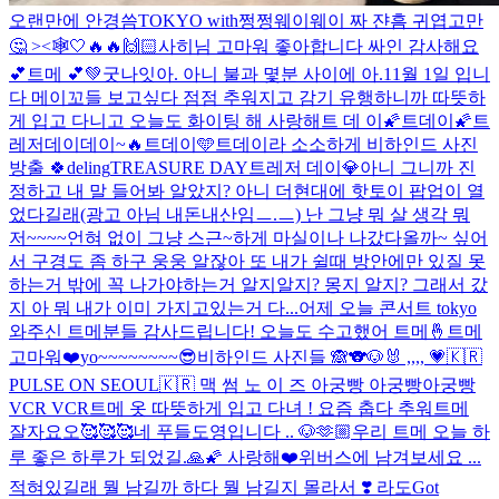
오랜만에 안경씀
TOKYO with쩡쩡웨이웨이 짜 쟌
흠 귀엽고만
🤔 ><🕸️
🤍
🔥🔥
🙌🏻
사히님 고마워 좋아합니다 싸인 감사해요
💕
트메 💕
💚
굿나잇
아. 아니 불과 몇분 사이에 아.
11월 1일 입니
다 메이꼬들 보고싶다 점점 추워지고 감기 유행하니까 따뜻하
게 입고 다니고 오늘도 화이팅 해 사랑해
트 데 이
🌠트데이🌠
트
레저데이데이~🔥
트데이🩵
트데이라 소소하게 비하인드 사진
방출 🍀
deling
TREASURE DAY
트레저 데이💎
아니 그니까 진
정하고 내 말 들어봐 알았지? 아니 더현대에 핫토이 팝업이 열
었다길래(광고 아님 내돈내산임ㅡ.ㅡ) 난 그냥 뭐 살 생각 뭐
저~~~~언혀 없이 그냥 스근~하게 마실이나 나갔다올까~ 싶어
서 구경도 좀 하구 웅웅 알잖아 또 내가 쉴때 방안에만 있질 못
하는거 밖에 꼭 나가야하는거 알지알지? 몽지 알지? 그래서 갔
지 아 뭐 내가 이미 가지고있는거 다...
어제 오늘 콘서트 tokyo
와주신 트메분들 감사드립니다! 오늘도 수고했어 트메🤞
트메
고마워❤️
yo~~~~~~~~😎
비하인드 사진들 🙈
🐨🐶🐰 ,,,, 💗
🇰🇷
PULSE ON SEOUL🇰🇷 맥 썸 노 이 즈 아궁빵 아궁빵아궁빵
VCR VCR
트메 옷 따뜻하게 입고 다녀 ! 요즘 춥다 추워
트메
잘자요오🥰🥰🥰
네 푸들도영입니다 .. 🐶
🫶🏼
우리 트메 오늘 하
루 좋은 하루가 되었길.🙏🌠 사랑해❤️
위버스에 남겨보세요 ...
적혀있길래 뭘 남길까 하다 뭘 남길지 몰라서 ❣️ 라도
Got