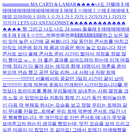
damnnnnnnnn MA CARTI & LAMAR🔥🔥🔥🔥나도 가랠애ㅐ애
애애애애애애애애애애애애ㅐ애애ㅐㅇ애애ㅏㅇ애ㅐ애애애ㅐ
애양 으아아아ㅏ아아ㅏㅇ가ㅏ가ㅏ가가ㅏ가가가가ㅏ가가가
가가가 LETS GO ANTAGONIST🔥🔥🔥🔥🔥🔥🔥🔥🔥🔥🔥🔥
🔥🔥🔥🔥 형 그리고 나도 나도 24 songs 들을래ㅐ애애애애애애
애ㅐ애ㅐ애ㅐㅇ!!!!!...
🫶🏼🫶🏼🫶🏼🙌🏼🙌🏼🙌🏼
하고 싶은 말
이 있어 늦은 시간에 글 써봅니다 3일 동안의 콘서트를 마치고
아직도 여운에 잠겨 제 몸과 마음은 뛰어 놀고 있습니다 작년
콘서트 보다 올해 콘서트 준비 시간이 짧아서 걱정을 정말 많
이 했어요 ㅠ.. ㅎ 더 좋은 결과를 보여드려야 하는데 이게 며칠
안에 정리가 다 될까 라는 생각과 함께 10명이서 영혼을 쏟아
부으며 연습 했고 공연 당일 리허...
내 사랑 내 자랑 트메
~~~~~~~!!!!!!!!! 서울에서의 꿈같던 3일의 시간이 끝이 났어
요!!!!!!!!!! 트메 덕분에 웃음이 만개하던 시간이었습니다😁 무
엇보다 트라이트를 통해 우리들에게 보내주는 사랑,열정을 크
게 느낄 수 있었어요👍 저희와 함께 긴 시간 동안 뛰어놀아주
신 다음 막 부채질 하시는 모습을 보고 정말 우리는 트메와 같
이 무대를 만들었...
트메🌠 우리 트메 덕분에 콘서트 3일간 너
무 행복했답니다. 🫶 개인적으로 이번 콘서트 때 내가 무엇을
보여주고자 하는지 생각을 했었는데, 멋진 모습을 보여 드리고
싶은 마음이 더 컸었던 것 같아요! 그래서 트메가 어색해했을