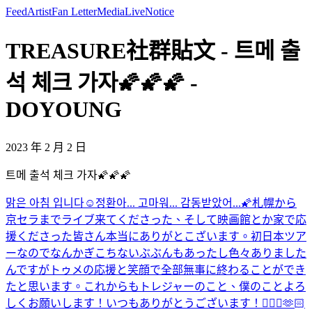
Feed
Artist
Fan Letter
Media
Live
Notice
TREASURE社群貼文 - 트메 출
석 체크 가자🌠🌠🌠 -
DOYOUNG
2023 年 2 月 2 日
트메 출석 체크 가자🌠🌠🌠
맑은 아침 입니다☺️
정환아... 고마워... 감동받았어...🌠
札幌から
京セラまでライブ来てくださった、そして映画館とか家で応
援くださった皆さん本当にありがとこざいます。初日本ツア
ーなのでなんかぎこちないぶぶんもあったし色々ありました
んですがトゥメの応援と笑顔で全部無事に終わることができ
たと思います。これからもトレジャーのこと、僕のことよろ
しくお願いします！いつもありがとうございます！🙇🏻‍♂️🫶🏻