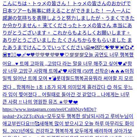
こんにちは、トゥメの皆さん！ トゥメの皆さんのおかげで
日本ツアーも無事に終えることができました！ 一人一人に
感謝の気持ちを表現しようと努力しましたが、うまくできた
か分かりません。 来てくださったトゥメの皆さん 本当にあ
りがとうございます。 これからもよろしくお願いします。
ありがとうございました たくさんちからをもらいました ま
たあうまでけんこうでいってください🤗
💋💌💘💝💖💗💓💞💕
💟❣️❤️‍🔥❤️‍🩹❤🧡💛💚💙💜🤎🖤🤍💯💯💯
오늘 공연도 너무 행복했
어요...♥️ 트메 고마워 ,,고맙다 라는 말을 너무 해주고 싶어
🖤🌠항
상 너무 고맙구 사랑해 트메🌠🖤
사랑해 (50명 선착순)
🔥🔥🔥
아침
일찍 일어난 트메 모여 ♥️
💣
롯데월드
행복공유
뭐라 써야할 지 모르
겠다 .. 함께하는 1초 1초가 되게 의미있게 흘러갔다 😊 하도 웃느
라 입이 찢어졌다 .. 어릴때로 돌아간 것 같았다 .. 나에게는 너무
큰 사람 !! 나의 영원한 뮤즈 ☀️💛🖤❤️
https://www.instagram.com/reel/Cnl0iNzyMDt/?
igshid=Zjc2ZTc4Nzk=
모두모두 행복한 설날되시라고 루비누님이
애교부린다요!!!🥰
새해복 많이 받으시고 오늘 하루 마무리도 화이
팅.. 2023년에도 건강하고 행복하게 모두에게 배려하며 살아가보