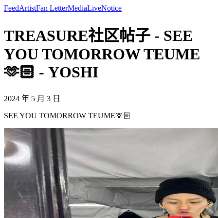
Feed
Artist
Fan Letter
Media
Live
Notice
TREASURE社区帖子 - SEE
YOU TOMORROW TEUME
🫶🏻 - YOSHI
2024 年 5 月 3 日
SEE YOU TOMORROW TEUME🫶🏻