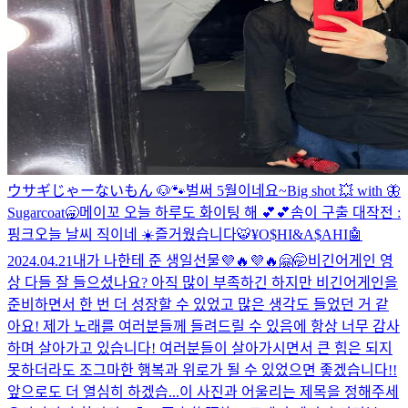
ウサギじゃーないもん 🐶🐾
벌써 5월이네요~
Big shot 💥 with 🦋
Sugarcoat
🥱
메이꼬 오늘 하루도 화이팅 해 💕💕
솜이 구출 대작전 :
핑크
오늘 날씨 직이네 ☀️
즐거웠습니다
🐯¥O$HI&A$AHI🤖
2024.04.21
내가 나한테 준 생일선물💜🔥💜🔥
🤗🤭
비긴어게인 영
상 다들 잘 들으셨나요? 아직 많이 부족하긴 하지만 비긴어게인을
준비하면서 한 번 더 성장할 수 있었고 많은 생각도 들었던 거 같
아요! 제가 노래를 여러분들께 들려드릴 수 있음에 항상 너무 감사
하며 살아가고 있습니다! 여러분들이 살아가시면서 큰 힘은 되지
못하더라도 조그마한 행복과 위로가 될 수 있었으면 좋겠습니다!!
앞으로도 더 열심히 하겠습...
이 사진과 어울리는 제목을 정해주세