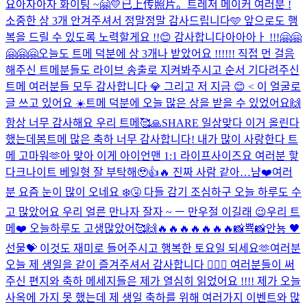
요
아자아자 화이팅 ~🤗💛
已上传照片。
트레저 메이커 여러분 !
소중한 상 3개 안겨주셔서 정말정말 감사드립니다🩵 앞으로도 행
복을 드릴 수 있도록 노력할게요 !!😊 감사합니다아아아ㅏ !!!🤗🤗
🤗🤗🤗
오늘도 트메 덕분에 상 3개나 받았어요 !!!!!! 직접 먼 걸음
해주신 트메분들도 라이브 송출로 지켜봐주시고 순서 기다려주신
트메 여러분들 모두 감사합니다 💎 그리고 저 지금 😊 < 이 얼굴로
글 쓰고 있어요 ☀️
트메 덕분에 오늘 많은 상을 받을 수 있었어요🙌
항상 너무 감사해요 우리 트메🥰🙏
SHARE 일상
맞다 이거 올린다
했는데
봄
트메 많은 축하 너무 감사합니다! 내가 많이 사랑한다 트
메 고마워🫶
아 맞아 이게 아이언맨 1:1 라이프사이즈요 여러분 핳
다크나이트 베일형 잘 부탁해🥹👍🔥 진짜 사람 같아…
냠❤️
여러
분 요즘 눈이 많이 오네요 ❄️🤧 다들 감기 조심하구 오늘 하루도 수
고 많았어요 우리 얼른 만나자 잘자 ~ ㅡ 만우절 이길래 😉
우리 트
메❤️ 오늘하루도 고생많았어🥰🙌
🔥🔥🔥🔥🔥🔥🔥
📸뾱📸
안뇽 🖤
선물💝 이것도 재미로 들어주시고 행복한 토요일 되세요🫶
여러분
오늘 제 생일을 같이 즐겨주셔서 감사합니다 🙇🏻‍♂️ 여러분들이 써
주신 편지와 축하 메세지들은 제가 열심히 읽었어요 !!!! 제가 오늘
사옥에 가지 못 했는데 제 생일 축하를 위해 여러가지 이벤트와 많