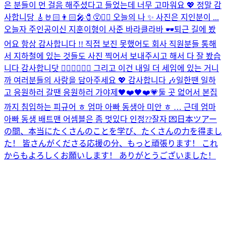
은 분들이 먼 걸음 해주셨다고 들었는데 너무 고마워요 💖 정말 감
사합니당 🎸🤘🏻👨🏻‍🎤🧷😵❤️‍🔥 오늘의 나 ✨ 사진은 지인분이 ...
오늘자 주인공이신 지훈이형이 사준 바라클라바 🕶
퇴근 길에 봤
어요 항상 감사합니다 !! 직접 보진 못했어도 회사 직원분들 통해
서 지하철에 있는 것들도 사진 찍어서 보내주시고 해서 다 잘 봤습
니다 감사합니닷 🙇🏻‍♂️🙇🏻‍♂️ 그리고 이건 내일 더 세임에 있는 거니
까 여러분들의 사랑을 담아주세요 💖 감사합니다 🎶
일한땐 일하
고 응원하러 갈땐 응원하러 가야제🖤❤️🖤❤️
💗
둘 곳 없어서 본집
까지 침입하는 피규어 ㅎ 엄마 아빠 동생아 미안 ㅎ … 근데 엄마
아빠 동생 배트맨 어셈블은 좀 멋있다 인정??
잘자 💌
日本ツアー
の間、本当にたくさんのことを学び、たくさんの力を得まし
た！ 皆さんがくださる応援の分、もっと頑張ります！ これ
からもよろしくお願いします！ ありがとうございました！