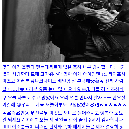
맞다 이거 올린다 했는데
봄
트메 많은 축하 너무 감사합니다! 내가
많이 사랑한다 트메 고마워🫶
아 맞아 이게 아이언맨 1:1 라이프사
이즈요 여러분 핳
다크나이트 베일형 잘 부탁해🥹👍🔥 진짜 사람
같아…
냠❤️
여러분 요즘 눈이 많이 오네요 ❄️🤧 다들 감기 조심하
구 오늘 하루도 수고 많았어요 우리 얼른 만나자 잘자 ~ ㅡ 만우절
이길래 😉
우리 트메❤️ 오늘하루도 고생많았어🥰🙌
🔥🔥🔥🔥🔥🔥
🔥
📸뾱📸
안뇽 🖤
선물💝 이것도 재미로 들어주시고 행복한 토요
일 되세요🫶
여러분 오늘 제 생일을 같이 즐겨주셔서 감사합니다
🙇🏻‍♂️ 여러분들이 써주신 편지와 축하 메세지들은 제가 열심히 읽