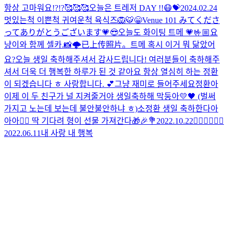
항상 고마워요!?!?🥰🥰🥰
오늘은 트레저 DAY !!
😷
💝
2024.02.24
멋있는척 이쁜척 귀여운척 육식즈🦁🐯
😁
Venue 101 みてくださ
ってありがとうございます💗😎
오늘도 화이팅 트메 💗
🤟🏼
요
냥이와 함께 셀카.📸
🌩
已上传照片。
트메 혹시 이거 뭐 닮았어
요?
오늘 생일 축하해주셔서 감사드립니다! 여러분들이 축하해주
셔서 더욱 더 행복한 하루가 된 것 같아요 항상 열심히 하는 정환
이 되겠습니다 ㅎ 사랑합니다. 💕
그냥 재미로 들어주세요
정환아
이제 이 두 친구가 널 지켜줄거야 생일축하해 막둥아💛🖤 (벌써
가지고 노는데 보는데 불안불안하냐 ㅎ)
소정환 생일 축하한다아
아아❤️‍🔥 딱 기다려 형이 선물 가져간다🎁🎉💐
2022.10.22
❤️‍🔥❤️‍🔥❤️‍🔥
2022.06.11
내 사랑 내 행복