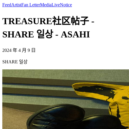
Feed
Artist
Fan Letter
Media
Live
Notice
TREASURE社区帖子 -
SHARE 일상 - ASAHI
2024 年 4 月 9 日
SHARE 일상