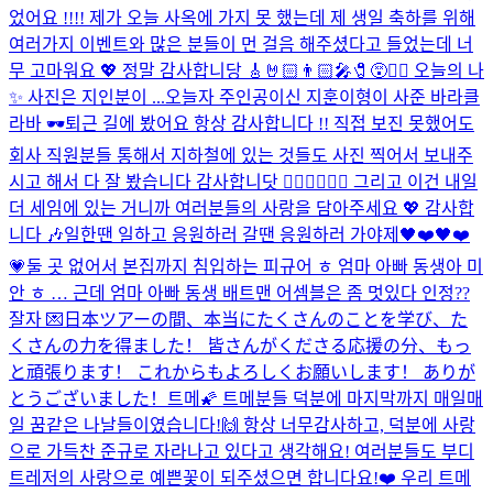
었어요 !!!! 제가 오늘 사옥에 가지 못 했는데 제 생일 축하를 위해
여러가지 이벤트와 많은 분들이 먼 걸음 해주셨다고 들었는데 너
무 고마워요 💖 정말 감사합니당 🎸🤘🏻👨🏻‍🎤🧷😵❤️‍🔥 오늘의 나
✨ 사진은 지인분이 ...
오늘자 주인공이신 지훈이형이 사준 바라클
라바 🕶
퇴근 길에 봤어요 항상 감사합니다 !! 직접 보진 못했어도
회사 직원분들 통해서 지하철에 있는 것들도 사진 찍어서 보내주
시고 해서 다 잘 봤습니다 감사합니닷 🙇🏻‍♂️🙇🏻‍♂️ 그리고 이건 내일
더 세임에 있는 거니까 여러분들의 사랑을 담아주세요 💖 감사합
니다 🎶
일한땐 일하고 응원하러 갈땐 응원하러 가야제🖤❤️🖤❤️
💗
둘 곳 없어서 본집까지 침입하는 피규어 ㅎ 엄마 아빠 동생아 미
안 ㅎ … 근데 엄마 아빠 동생 배트맨 어셈블은 좀 멋있다 인정??
잘자 💌
日本ツアーの間、本当にたくさんのことを学び、た
くさんの力を得ました！ 皆さんがくださる応援の分、もっ
と頑張ります！ これからもよろしくお願いします！ ありが
とうございました！
트메🌠 트메분들 덕분에 마지막까지 매일매
일 꿈같은 나날들이였습니다!🙌 항상 너무감사하고, 덕분에 사랑
으로 가득찬 준규로 자라나고 있다고 생각해요! 여러분들도 부디
트레저의 사랑으로 예쁜꽃이 되주셨으면 합니다요!❤️ 우리 트메