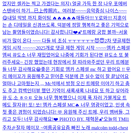
었지만 셀카는 찍고 가겠다는 의지) 얼굴 가득 한 장 나우 포에버
스탠바이 하기...
已上传照片。
여러분~~~~
음악중심 나이스~~~
😋
내일 막방 까지 화이팅 🔥🔥🔥🔥🔥
애들아!!! Y로와!!! 지훈이
는 손 디테일을 신경쓰도록. 덕분에 정말 행복하고 좋은 기억으로
남는 촬영들이였습니다! 감사합니다❤️🌠
트메랑 궁합 볼까~
서울
비가 많이 온다 ~~~ 다들 비 조심 ㅜㅜㅜㅜㅜㅜ
😈😇
2차 댓글제한
게임 시작 ~~~~~
2025개로 댓글 제한 게임 시작 ~~~~
엠카 스페셜
엠씨 뀨도소 너무 재밌었어요 나중에 기회가 된다면 뀨도소 또 불
러주세요~ 긴장 했었는데 현장에서 잘 따라와주셨던 우리 트메분
들 너무 감사해요😁
좋은 기회로 엠카 스페셜 mc 하고 왔어요 !! 우
리 메이꼬가 응원해주고 믿어준 덕분에 큰 실수 없이 잘 끝났어요
얼마나 고마웠는지 ,,, Mc석에서 방청 오신 트메랑 이야기 하고 춤
도 추고 컴백인터뷰 했던 기억이 새록새록 나네요 또 하고 싶어라
뀨,도,소 ㅎㅇㅌ 오늘 너무 행복했으니 이제 푹 자러 가볼게요 트
메도 잘자
뀨! 또! 쏘! 엠카 스페셜 MC🔥 너무 영광이었고, 인생 속
첫 좋은 경험이 되었습니다! 🫶 응원해 주신 트메, 우리 멤버들, 그
리고 모두! 너무 감사해요!❤️ PHOTO BY. 재혁몬🌠
오늘의 TMI
1
주차🎉
잘자 메이꼬 ~
여름공유
요즘 빠진 노래 malcolm todd-chest