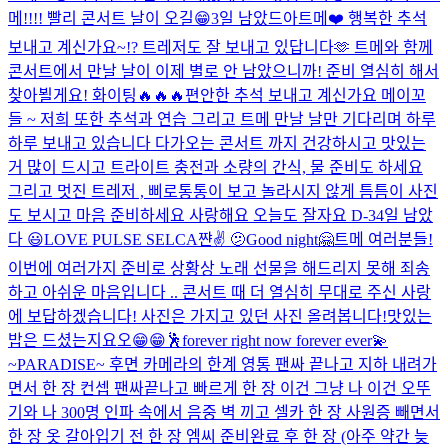
메!!!! 빨리 콘서트 날이 오길😁
3일 남았드아
트메❤️ 행복한 추석
보내고 계신가요~!? 트레저도 잘 보내고 있답니다🫶 트메와 함께
콘서트에서 만날 날이 이제 별로 안 남았으니까! 준비 열심히 해서
찾아뵐게요! 화이팅🔥🔥🔥
편안한 추석 보내고 계신가요 메이꼬
들 ~ 저희 또한 추석과 연습 그리고 트메 만날 날만 기다리며 하루
하루 보내고 있습니다 다가오는 콘서트 까지 건강하시고 맛있는
거 많이 드시고 트라이트 충전과 소량의 간식, 물 준비도 하세요
그리고 멋진 트레저 , 삐로통통이 보고 놀라시지 않게 틈틈이 사진
도 보시고 마음 준비하세요 사랑해요 오늘도 잘자요 D-3
4일 남았
다 😃
LOVE PULSE SELCA
쨘✌️ 🫤
Good night🤗
트메 여러분들!
이번에 여러가지 준비로 상황상 노래 선물을 해드리지 못해 죄송
하고 아쉬운 마음입니다 .. 콘서트 때 더 열심히 무대로 주신 사랑
에 보답하겠습니다! 사진은 가지고 있던 사진 올려봅니다!
맛있는
밥은 드셨는지요오😁😁
🕺
forever right now forever ever💫
~PARADISE~ 후면 카메라의 한계 영통 팬싸 끝나고 지하 내려가
면서 한 장 컨셉 팬싸끝나고 빠르게 한 장 이건 그냥 나 이건 오뚜
기와 나 300명 인파 속에서 음중 벽 끼고 셀카 한 장 사원증 빼면서
한 장 옷 갈아입기 전 한 장 엠씨 준비완료 후 한 장 (아주 약간 늦