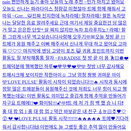
pain 편안하게 듣기 좋아 오늘의 노래 추천 ~
인가 마치고 왔어요
오늘도 신나는 파라다이스 청량감 미쳤잖아 트메 함께 해줘서 고
마워 ~
Grrr…🐯
진짜 진지한데 녹차라떼? 말차라떼? 할튼 녹차맛
나는 달달한 음료 알려주세요 근데 여기서 제일 중요한건 당 많은
거 말고 은은한 단맛* 살 찌지 않지만 녹차 프라푸치노? 라떼? 할
튼 그런게 너무 먹고싶습니다
사랑해 오뚜기🫶🏼
오늘 첫방 끝 !!!
트메가 응원 해주고 이뻐 해주셔서 신나게 무대 하고 왔어요 고마
워 🤍🤍🤍 마지막에 엔딩 고양이 포즈 😺 귀욤 포인트까지 이번
활동도 잘 부탁해통통 잘자 ~
PARADISE 첫 방 끝 이 용 🕺🏻🪩
❤️
트메덕분에 행복했던 하루❤️
💙💚🧡❤️💜🩵 첫방 너무 감사해요
트메
시크해 보이지만 착한아이☺️ 그냥 엄청 짱짱 귀여운 아이
🩵
'LOVE PULSE' 활동이 시작이 되었습니다!!!🔥 시작과 동시에
정말 많은 트메분들이 응원해주신 것에 저희도 너무 힘이 되고 행
복했는데요! 이번 활동도 의미있고 즐겁게 함께 추억을 만들어가
자구요 트메에!?❤️ 화이팅!!!🌠🫶
❗️트 레 저 가 컴 백 했 습 니 다❗️
홍 대 팝 업 1 홍 대 팝 업 2 약간 바보같은 내 친구 🎸🤘🏻🧷🖤🤍
😵 💔 ❤️
LOVE PULSE 활동 시작!!!!!!!🔥🔥🔥🔥🔥 트메🖤기다려
줘서 감사합니다🙌 이번에도 늘 그랬듯 좋은 추억 많이 만들어요