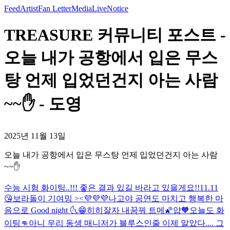
Feed
Artist
Fan Letter
Media
Live
Notice
TREASURE 커뮤니티 포스트 -
오늘 내가 공항에서 입은 무스
탕 언제 입었던건지 아는 사람
~~✋️ - 도영
2025년 11월 13일
오늘 내가 공항에서 입은 무스탕 언제 입었던건지 아는 사람
~~✋️
수능 시험 화이팅..!!! 좋은 결과 있길 바라고 있을게요!!
11.11
😘
보라돌이 기여밍 ><💜💜💜
나고야 공연도 마치고 행복한 마
음으로 Good night 🌜
😁히히
잘자 내꿈꿔 트메🌠
얍
🧡
오늘도 화
이팅👊
아니 우리 동생 매니저가 블루스인줄 이제 알았다.... 그