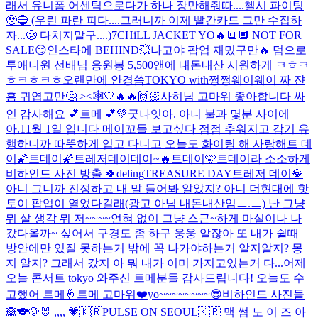
래서 유니폼 어센틱으로다가 하나 장만해줘따....첼시 파이팅
🥹🔵 (우린 파란 피다....그러니까 이제 빨간카드 그만 수집하
자...🥲 다치지말구....)
7CHiLL JACKET YO🔥🔳🔲 NOT FOR
SALE😏
인스타에 BEHIND💥
나고야 팝업 재밌구만🔥 덤으로
투애니원 선배님 응원봉 5,500앤에 내돈내산 시원하게 ㅋㅎㅋ
ㅎㅋㅎㅋㅎ
오랜만에 안경씀
TOKYO with쩡쩡웨이웨이 짜 쟌
흠 귀엽고만🤔 ><🕸️
🤍
🔥🔥
🙌🏻
사히님 고마워 좋아합니다 싸
인 감사해요 💕
트메 💕
💚
굿나잇
아. 아니 불과 몇분 사이에
아.
11월 1일 입니다 메이꼬들 보고싶다 점점 추워지고 감기 유
행하니까 따뜻하게 입고 다니고 오늘도 화이팅 해 사랑해
트 데
이
🌠트데이🌠
트레저데이데이~🔥
트데이🩵
트데이라 소소하게
비하인드 사진 방출 🍀
deling
TREASURE DAY
트레저 데이💎
아니 그니까 진정하고 내 말 들어봐 알았지? 아니 더현대에 핫
토이 팝업이 열었다길래(광고 아님 내돈내산임ㅡ.ㅡ) 난 그냥
뭐 살 생각 뭐 저~~~~언혀 없이 그냥 스근~하게 마실이나 나
갔다올까~ 싶어서 구경도 좀 하구 웅웅 알잖아 또 내가 쉴때
방안에만 있질 못하는거 밖에 꼭 나가야하는거 알지알지? 몽
지 알지? 그래서 갔지 아 뭐 내가 이미 가지고있는거 다...
어제
오늘 콘서트 tokyo 와주신 트메분들 감사드립니다! 오늘도 수
고했어 트메🤞
트메 고마워❤️
yo~~~~~~~~😎
비하인드 사진들
🙈
🐨🐶🐰 ,,,, 💗
🇰🇷PULSE ON SEOUL🇰🇷 맥 썸 노 이 즈 아