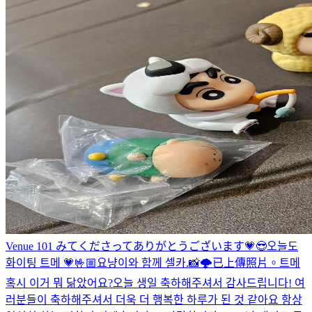
Venue 101 みてくださってありがとうございます💗😎
오늘도
화이팅 트메 💗
🤟🏼
요냥이와 함께 셀카.📸
🌩
已上傳照片。
트메
혹시 이거 뭐 닮았어요?
오늘 생일 축하해주셔서 감사드립니다! 여
러분들이 축하해주셔서 더욱 더 행복한 하루가 된 것 같아요 항상