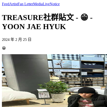
Feed
Artist
Fan Letter
Media
Live
Notice
TREASURE社群貼文 - 😁 -
YOON JAE HYUK
2024 年 2 月 25 日
😁