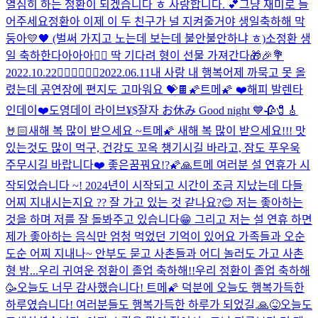
열심히 하는 정환이 되겠습니다 ㅎ 사랑합니다. 💕
그냥 재미로 들
어주세요
정환아 이제 이 두 친구가 널 지켜줄거야 생일축하해 막
둥아💛🖤 (벌써 가지고 노는데 보는데 불안불안하냐 ㅎ)
소정환 생
일 축하한다아아아❤️‍🔥 딱 기다려 형이 선물 가져간다🎁🎉💐
2022.10.22
❤️‍🔥❤️‍🔥❤️‍🔥
2022.06.11
내 사랑 내 행복
어제 까묵고 못 올
렸는데 공연장에 편지도 고마워요 💝🍫
🌠트메🌠 ❤️해피 발렌타
인데이❤️
도영데이 라이브
¥$
잘자 お休み Good night 💙
🥀🧷🎸
🤘🏻
새해 복 많이 받으세요 ~
트메🌠 새해 복 많이 받으세요!!! 맛
있는것도 많이 먹구, 건강도 꼬옥 챙기시길 바라고, 잠도 푸우욱
주무시길 바랍니다❤️ 좋은꿈꿔요!?🌠🙏
트메 여러분 설 연휴가 시
작되었습니다 ~! 2024년이 시작되고 시간이 조금 지났는데 다들
어찌 지내시는지요 ?? 잘 가고 있는 것 같나요?😊 저는 좋아하는
것을 하며 저를 잘 돌봐주고 있습니다😁 그리고 저는 설 연휴 하면
제가 좋아하는 음식만 엄청 먹었던 기억이 있어요 가족들과 오순
도순 어찌 지내나~ 안부도 묻고 사촌들과 어디 놀러도 가고 사촌
형 방...
우리 귀여운 정환이 졸업 축하해!!
우리 정환이 졸업 축하해
🥳
오늘도 너무 감사했습니다! 트메🌠 덕분에 오늘도 행복가득한
하루였습니다! 여러분들도 행복가득한 하루가 되었길.🙏😝
오늘도