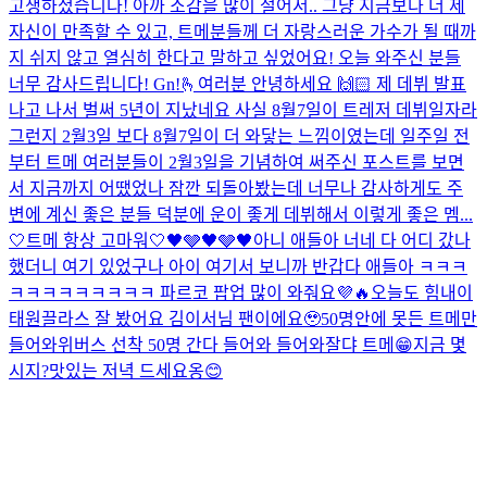
고생하셨습니다! 아까 소감을 많이 절어서.. 그냥 지금보다 더 제
자신이 만족할 수 있고, 트메분들께 더 자랑스러운 가수가 될 때까
지 쉬지 않고 열심히 한다고 말하고 싶었어요! 오늘 와주신 분들
너무 감사드립니다! Gn!
🫰
여러분 안녕하세요 🙌🏻 제 데뷔 발표
나고 나서 벌써 5년이 지났네요 사실 8월7일이 트레저 데뷔일자라
그런지 2월3일 보다 8월7일이 더 와닿는 느낌이였는데 일주일 전
부터 트메 여러분들이 2월3일을 기념하여 써주신 포스트를 보면
서 지금까지 어땠었나 잠깐 되돌아봤는데 너무나 감사하게도 주
변에 계신 좋은 분들 덕분에 운이 좋게 데뷔해서 이렇게 좋은 멤...
🤍트메 항상 고마워🤍
🖤🩶🖤🩶🖤
아니 애들아 너네 다 어디 갔나
했더니 여기 있었구나 아이 여기서 보니까 반갑다 애들아 ㅋㅋㅋ
ㅋㅋㅋㅋㅋㅋㅋㅋㅋ 파르코 팝업 많이 와줘요💜🔥
오늘도 힘내
이
태원끌라스 잘 봤어요 김이서님 팬이에요🥹
50명안에 못든 트메만
들어와
위버스 선착 50명 간다 들어와 들어와
잘댜 트메😁
지금 몇
시지?
맛있는 저녁 드세요옹😊