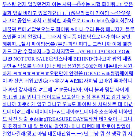
무스탕 언제 입었던건지 아는 사람~~✋️
수능 시험 화이팅..!!! 좋은
결과 있길 바라고 있을게요!!
11.11😘
보라돌이 기여밍 ><💜💜💜
나고야 공연도 마치고 행복한 마음으로 Good night 🌜
😁히히
잘자
내꿈꿔 트메🌠
얍
🧡
오늘도 화이팅👊
아니 우리 동생 매니저가 블루
스인줄 이제 알았다.... 그래서 유니폼 어센틱으로다가 하나 장만
해줘따....첼시 파이팅🥹🔵 (우린 파란 피다....그러니까 이제 빨간
카드 그만 수집하자...🥲 다치지말구....)
7CHiLL JACKET YO🔥
🔳🔲 NOT FOR SALE😏
인스타에 BEHIND💥
나고야 팝업 재밌
구만🔥 덤으로 투애니원 선배님 응원봉 5,500앤에 내돈내산 시원
하게 ㅋㅎㅋㅎㅋㅎㅋㅎ
오랜만에 안경씀
TOKYO with쩡쩡웨이웨
이 짜 쟌
흠 귀엽고만🤔 ><🕸️
🤍
🔥🔥
🙌🏻
사히님 고마워 좋아합니
다 싸인 감사해요 💕
트메 💕
💚
굿나잇
아. 아니 불과 몇분 사이에
아.
11월 1일 입니다 메이꼬들 보고싶다 점점 추워지고 감기 유행
하니까 따뜻하게 입고 다니고 오늘도 화이팅 해 사랑해
트 데 이
🌠
트데이🌠
트레저데이데이~🔥
트데이🩵
트데이라 소소하게 비하인
드 사진 방출 🍀
deling
TREASURE DAY
트레저 데이💎
아니 그니
까 진정하고 내 말 들어봐 알았지? 아니 더현대에 핫토이 팝업이
열었다길래(광고 아님 내돈내산임ㅡ.ㅡ) 난 그냥 뭐 살 생각 뭐 저