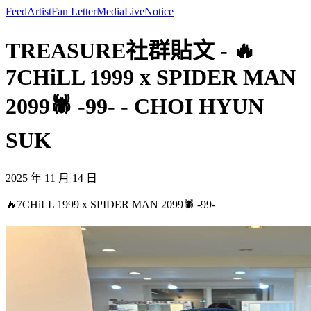
Feed
Artist
Fan Letter
Media
Live
Notice
TREASURE社群貼文 - 🔥
7CHiLL 1999 x SPIDER MAN
2099🕷️ -99- - CHOI HYUN
SUK
2025 年 11 月 14 日
🔥7CHiLL 1999 x SPIDER MAN 2099🕷️ -99-