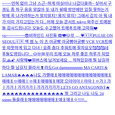
~~~~언혀 없이 그냥 스근~하게 마실이나 나갔다올까~ 싶어서 구
경도 좀 하구 웅웅 알잖아 또 내가 쉴때 방안에만 있질 못하는거
밖에 꼭 나가야하는거 알지알지? 몽지 알지? 그래서 갔지 아 뭐 내
가 이미 가지고있는거 다...
어제 오늘 콘서트 tokyo 와주신 트메분
들 감사드립니다! 오늘도 수고했어 트메🤞
트메 고마워❤️
yo~~~~~~~~😎
비하인드 사진들 🙈
🐨🐶🐰 ,,,, 💗
🇰🇷PULSE ON
SEOUL🇰🇷 맥 썸 노 이 즈 아궁빵 아궁빵아궁빵 VCR VCR
트메
옷 따뜻하게 입고 다녀 ! 요즘 춥다 추워
트메 잘자요오🥰🥰🥰
네
푸들도영입니다 .. 🐶
🫶🏼
우리 트메 오늘 하루 좋은 하루가 되었
길.🙏🌠 사랑해❤️
위버스에 남겨보세요 ... 적혀있길래 뭘 남길까
하다 뭘 남길지 몰라서 ❣️ 라도
Got damnnnnnnnn MA CARTI &
LAMAR🔥🔥🔥🔥나도 가랠애ㅐ애애애애애애애애애애애애애ㅐ
애애ㅐㅇ애애ㅏㅇ애ㅐ애애애ㅐ애양 으아아아ㅏ아아ㅏㅇ가ㅏ가
ㅏ가가ㅏ가가가가ㅏ가가가가가가 LETS GO ANTAGONIST🔥
🔥🔥🔥🔥🔥🔥🔥🔥🔥🔥🔥🔥🔥🔥🔥 형 그리고 나도 나도 24
songs 들을래ㅐ애애애애애애애ㅐ애ㅐ애ㅐㅇ!!!!!...