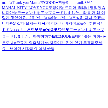
manila
Thank you Manila💛
GOOD♥️
흰둥이 in manila🐶🐶
MAHAL KITA
I LOVE YOU
도영이랑 드디어 졸리비 영접했습
니다🥹🤩
モーメントをアップロードしました。
와 이거 왜 이
렇게 맛있어요…?
Hi Manila 😃
Hello Manila
조심히 다녀 오겠습
니다♥️
잘 갔다 올게~~
제목:야 이거 내 바지야
오늘의 추천곡⭐️
ドドンｯｯｯ！！🍜
💙🧡💜❤️💓💚🖤💘💛💝
モーメントをアップ
ロードしました。
하하하하하
📸🎞MODE
트메야 좋은 아침~☀️
트모닝⭐️
준규가 외출하기 vs 지훈이가 집에 있기 투표해주세
요…
브이앱 시작해요 여러분😝