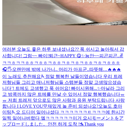
여러분 오늘도 좋은 하루 보내셨나요?? 푹 쉬시고 놀아줘서 감
사합니다! 그럼~~ 빠이!
퇴근~
HAPPY 😋
✨
뇽안~~
피곤피곤..
✌️
ㅋㅋㅎㅋㅋㅎㅎㅋㅎㅎㅋㅎㅎㅋㅎㅋㅎㅋㅎㅎㅋㅎㅋㅎㅎㅎ
🎧🖐
오랜만에 밖에 나가니.. 머리가 아프군..
따뜻해…
🔥🔥🔥
이 노래도 추천해요🫰
정말 행복한 날들이였습니다 우리 트레
저형님들 그리고 매니저형님들 스텝분들 정말 고생많으셨습
니다’! 트메도 고생했고 푹 쉬어요! 빠이
시원해...✨
마닐라 그리
고 방콕까지 많은 트메를 만날 수 있어서 정말 행복했습니다ㅠ
ㅠ 저희 트레저 앞으로도 많은 사랑과 응원 부탁드립니다 사랑
합니다 I LOVE YOU💛
재밌게 놀 준비 되셨나요?
오늘도 호아
이팅🫰
오 드디어 일어나셨다 ㅋㅋㅋㅋㅋㅋㅌㅋㅋㅋ
에 한시간
일찍 일어나버렸다 엨ㅋㅋㅋㅋㅋㅋ이거 요시
モーメントをア
ップロードしました。
안전 하게 도착 !🛬
Thank you