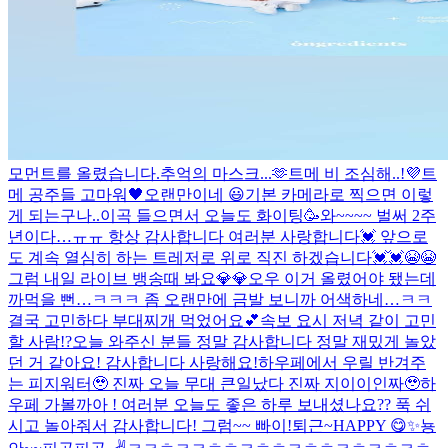
모먼트를 올렸습니다.
추억의 마스크...🫶
트메 비 조심해..!
💜
트
메 공주들 고마워🖤
오랜만이네 😃
기본 카메라로 찍으면 이렇
게 되는구나..
이곡 들으면서 오늘도 화이팅🥳
와~~~~ 벌써 2주
년이다…ㅠㅠ 항상 감사합니다 여러분 사랑합니다💓 앞으로
도 계속 열심히 하는 트레저로 위로 직진 하겠습니다💓💓😭😭
그럼 내일 라이브 뱅송때 봐요💎💎
오우 이거 올렸어야 됐는데
까먹을 뻔…ㅋㅋㅋ 좀 오랜만에 금발 보니까 어색하네…ㅋㅋ
결국 고민하다 부대찌개 먹었어요💕
속보 요시 저녁 같이 고민
할 사람!?
오늘 와주신 분들 정말 감사합니다 정말 재밌게 놀았
던 거 같아요! 감사합니다 사랑해요!
하우페에서 우릴 반겨주
는 피지워터🥹 진짜 오늘 무대 큰일났다 진짜 지이이인짜🥹
하
우페 가볼까아 !
여러분 오늘도 좋은 하루 보내셨나요?? 푹 쉬
시고 놀아줘서 감사합니다! 그럼~~ 빠이!
퇴근~
HAPPY 😋
✨
뇽