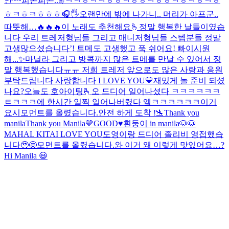
안~~
피곤피곤..
✌️
ㅋㅋㅎㅋㅋㅎㅎㅋㅎㅎㅋㅎㅎㅋㅎㅋㅎㅋㅎ
ㅎㅋㅎㅋㅎㅎㅎ
🎧🖐
오랜만에 밖에 나가니.. 머리가 아프군..
따뜻해…
🔥🔥🔥
이 노래도 추천해요🫰
정말 행복한 날들이였습
니다 우리 트레저형님들 그리고 매니저형님들 스텝분들 정말
고생많으셨습니다’! 트메도 고생했고 푹 쉬어요! 빠이
시원
해...✨
마닐라 그리고 방콕까지 많은 트메를 만날 수 있어서 정
말 행복했습니다ㅠㅠ 저희 트레저 앞으로도 많은 사랑과 응원
부탁드립니다 사랑합니다 I LOVE YOU💛
재밌게 놀 준비 되셨
나요?
오늘도 호아이팅🫰
오 드디어 일어나셨다 ㅋㅋㅋㅋㅋㅋ
ㅌㅋㅋㅋ
에 한시간 일찍 일어나버렸다 엨ㅋㅋㅋㅋㅋㅋ이거
요시
모먼트를 올렸습니다.
안전 하게 도착 !🛬
Thank you
manila
Thank you Manila💛
GOOD♥️
흰둥이 in manila🐶🐶
MAHAL KITA
I LOVE YOU
도영이랑 드디어 졸리비 영접했습
니다🥹🤩
모먼트를 올렸습니다.
와 이거 왜 이렇게 맛있어요…?
Hi Manila 😃