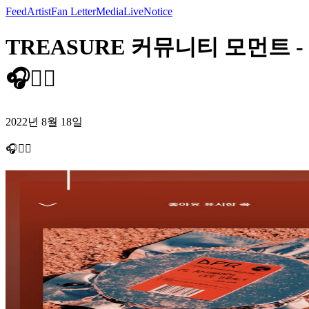
Feed
Artist
Fan Letter
Media
Live
Notice
TREASURE 커뮤니티 모먼트 -
🎧🙋‍♂️
2022년 8월 18일
🎧🙋‍♂️