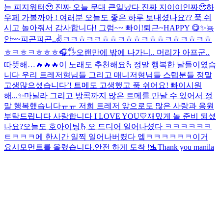
는 피지워터🥹 진짜 오늘 무대 큰일났다 진짜 지이이인짜🥹
하
우페 가볼까아 !
여러분 오늘도 좋은 하루 보내셨나요?? 푹 쉬
시고 놀아줘서 감사합니다! 그럼~~ 빠이!
퇴근~
HAPPY 😋
✨
뇽
안~~
피곤피곤..
✌️
ㅋㅋㅎㅋㅋㅎㅎㅋㅎㅎㅋㅎㅎㅋㅎㅋㅎㅋㅎ
ㅎㅋㅎㅋㅎㅎㅎ
🎧🖐
오랜만에 밖에 나가니.. 머리가 아프군..
따뜻해…
🔥🔥🔥
이 노래도 추천해요🫰
정말 행복한 날들이였습
니다 우리 트레저형님들 그리고 매니저형님들 스텝분들 정말
고생많으셨습니다’! 트메도 고생했고 푹 쉬어요! 빠이
시원
해...✨
마닐라 그리고 방콕까지 많은 트메를 만날 수 있어서 정
말 행복했습니다ㅠㅠ 저희 트레저 앞으로도 많은 사랑과 응원
부탁드립니다 사랑합니다 I LOVE YOU💛
재밌게 놀 준비 되셨
나요?
오늘도 호아이팅🫰
오 드디어 일어나셨다 ㅋㅋㅋㅋㅋㅋ
ㅌㅋㅋㅋ
에 한시간 일찍 일어나버렸다 엨ㅋㅋㅋㅋㅋㅋ이거
요시
모먼트를 올렸습니다.
안전 하게 도착 !🛬
Thank you manila