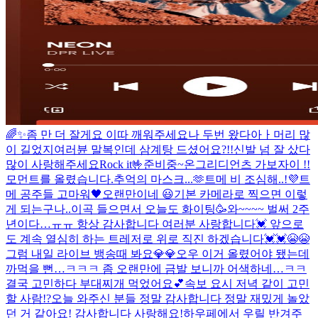
🌈✨
좀 만 더 잘게요 이따 깨워주세요
나 두번 왔다아ㅏ
머리 많
이 길었지
여러뷴 말복인데 삼계탕 드셨어요?!!
신발 넘 잘 샀다
많이 사랑해주세요
Rock it🤟
준비중~
온그리디언츠 가보자이 !!
모먼트를 올렸습니다.
추억의 마스크...🫶
트메 비 조심해..!
💜
트
메 공주들 고마워🖤
오랜만이네 😃
기본 카메라로 찍으면 이렇
게 되는구나..
이곡 들으면서 오늘도 화이팅🥳
와~~~~ 벌써 2주
년이다…ㅠㅠ 항상 감사합니다 여러분 사랑합니다💓 앞으로
도 계속 열심히 하는 트레저로 위로 직진 하겠습니다💓💓😭😭
그럼 내일 라이브 뱅송때 봐요💎💎
오우 이거 올렸어야 됐는데
까먹을 뻔…ㅋㅋㅋ 좀 오랜만에 금발 보니까 어색하네…ㅋㅋ
결국 고민하다 부대찌개 먹었어요💕
속보 요시 저녁 같이 고민
할 사람!?
오늘 와주신 분들 정말 감사합니다 정말 재밌게 놀았
던 거 같아요! 감사합니다 사랑해요!
하우페에서 우릴 반겨주