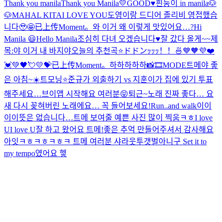
Thank you manila
Thank you Manila💛
GOOD♥️
흰둥이 in manila🐶
🐶
MAHAL KITA
I LOVE YOU
도영이랑 드디어 졸리비 영접했습
니다🥹🤩
已上传Moment。
와 이거 왜 이렇게 맛있어요…?
Hi
Manila 😃
Hello Manila
조심히 다녀 오겠습니다♥️
잘 갔다 올게~~
제
목:야 이거 내 바지야
오늘의 추천곡⭐️
ドドンｯｯｯ！！🍜
💙🧡💜❤️
💓💚🖤💘💛💝
已上传Moment。
하하하하하
📸🎞MODE
트메야 좋
은 아침~☀️
트모닝⭐️
준규가 외출하기 vs 지훈이가 집에 있기 투표
해주세요…
브이앱 시작해요 여러분😝
퇴근~
노래 진짜 좋다… 요
새 다시 꽂혀버린 노래에요… 꼭 들어보세요!
Run..and walk
이이
이이뜻은 없습니다…
트메 보여줄 예쁜 사진 많이 찍움ㅋㅎ
I love
UI love U
잘 하고 왔어요 트메!좋은 추억 만들어주셔서 감사해요
아잇ㅋㅎㅋㅎㅋㅎㅋ 트메 여러분 샤라웃투갯벌아니구 Set it to
my tempo였어요 헿