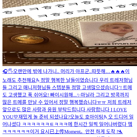
🎧🖐
오랜만에 밖에 나가니.. 머리가 아프군..
따뜻해…
🔥🔥🔥
이
노래도 추천해요🫰
정말 행복한 날들이였습니다 우리 트레저형님
들 그리고 매니저형님들 스텝분들 정말 고생많으셨습니다’! 트메
도 고생했고 푹 쉬어요! 빠이
시원해...✨
마닐라 그리고 방콕까지
많은 트메를 만날 수 있어서 정말 행복했습니다ㅠㅠ 저희 트레저
앞으로도 많은 사랑과 응원 부탁드립니다 사랑합니다 I LOVE
YOU💛
재밌게 놀 준비 되셨나요?
오늘도 호아이팅🫰
오 드디어 일
어나셨다 ㅋㅋㅋㅋㅋㅋㅌㅋㅋㅋ
에 한시간 일찍 일어나버렸다 엨
ㅋㅋㅋㅋㅋㅋ이거 요시
已上传Moment。
안전 하게 도착 !🛬