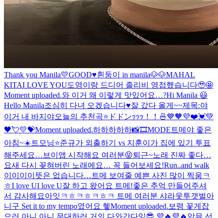
Thank you Manila💛
GOOD♥️
흰둥이 in manila🐶🐶
MAHAL
KITA
I LOVE YOU
도영이랑 드디어 졸리비 영접했습니다🥹🤩
Moment uploaded.
와 이거 왜 이렇게 맛있어요…?
Hi Manila 😃
Hello Manila
조심히 다녀 오겠습니다♥️
잘 갔다 올게~~
제목:야
이거 내 바지야
오늘의 추천곡⭐️
ドドンｯｯｯ！！🍜
💙🧡💜❤️💓💚
🖤💘💛💝
Moment uploaded.
하하하하하
📸🎞MODE
트메야 좋은
아침~☀️
트모닝⭐️
준규가 외출하기 vs 지훈이가 집에 있기 투표
해주세요…
브이앱 시작해요 여러분😝
퇴근~
노래 진짜 좋다…
요새 다시 꽂혀버린 노래에요… 꼭 들어보세요!
Run..and walk
이이이이뜻은 없습니다…
트메 보여줄 예쁜 사진 많이 찍움ㅋ
ㅎ
I love UI love U
잘 하고 왔어요 트메!좋은 추억 만들어주셔
서 감사해요
아잇ㅋㅎㅋㅎㅋㅎㅋ 트메 여러분 샤라웃투갯벌아
니구 Set it to my tempo였어요 헿
Moment uploaded.
보령 꽃게잡
으러 아니 아니 무대하러 거의 다와간다잉😎 💜🔥💜🔥
악뮤 선