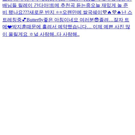
배님들 릴레이 간다아!
트메 추천곡 듣는중
오늘 재밌게 놀 준
비 됐나요???
새로운 반지 ⭐️⭐️
오랜만에 쌀국쉐이💜🔥💜🔥
난 스
트레칭중💕
Butterfly
좋은 아침이네요 여러분😎
졸려…
잘자 트
메❤️
박지훈때문에 홀려서 예약했습니다… 이제 예쁜 사진 많
이 올릴게요 ㅎ
널 사랑해..
다 사랑해..