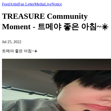
Feed
Artist
Fan Letter
Media
Live
Notice
TREASURE Community
Moment - 트메야 좋은 아침~☀️
Jul 25, 2022
트메야 좋은 아침~☀️