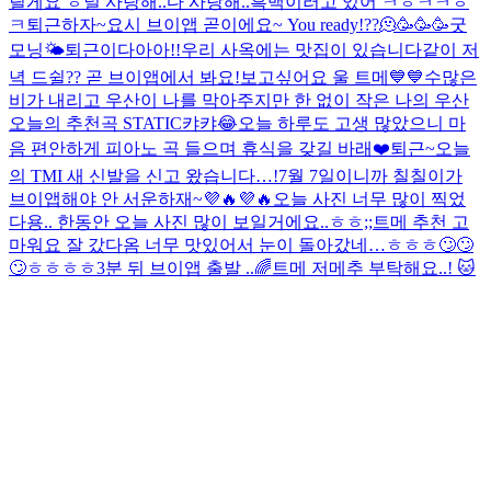
릴게요 ㅎ
널 사랑해..
다 사랑해..
흑백
이러고 있어 ㅋㅎㅋㅋㅎ
ㅋ
퇴근하자~
요시 브이앱 곧이에요~ You ready!??🫠🥳🥳🥳
굿
모닝🌤
퇴근이다아아!!
우리 사옥에는 맛집이 있습니다
같이 저
녁 드쉴?? 곧 브이앱에서 봐요!
보고싶어요 울 트메💙💙
수많은
비가 내리고 우산이 나를 막아주지만 한 없이 작은 나의 우산
오늘의 추천곡 STATIC
캬캬😂
오늘 하루도 고생 많았으니 마
음 편안하게 피아노 곡 들으며 휴식을 갖길 바래❤️
퇴근~
오늘
의 TMI 새 신발을 신고 왔습니다…!
7월 7일이니까 칠칠이가
브이앱해야 안 서운하재~💜🔥💜🔥
오늘 사진 너무 많이 찍었
다용.. 한동안 오늘 사진 많이 보일거에요..ㅎㅎ;;
트메 추천 고
마워요 잘 갔다옴 너무 맛있어서 눈이 돌아갔네…ㅎㅎㅎ🙄🙄
🙄ㅎㅎㅎㅎ
3분 뒤 브이앱 출발 ..
🌈
트메 저메추 부탁해요..! 🐱