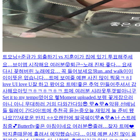
트모닝⭐️
준규가 외출하기 vs 지훈이가 집에 있기 투표해주세
요…
브이앱 시작해요 여러분😝
퇴근~
노래 진짜 좋다… 요새
다시 꽂혀버린 노래에요… 꼭 들어보세요!
Run..and walk
이이
이이뜻은 없습니다…
트메 보여줄 예쁜 사진 많이 찍움ㅋㅎ
I
love UI love U
잘 하고 왔어요 트메!좋은 추억 만들어주셔서 감
사해요
아잇ㅋㅎㅋㅎㅋㅎㅋ 트메 여러분 샤라웃투갯벌아니구
Set it to my tempo였어요 헿
Moment uploaded.
보령 꽃게잡으러
아니 아니 무대하러 거의 다와간다잉😎 💜🔥💜🔥
악뮤 선배님
들 릴레이 간다아!
트메 추천곡 듣는중
오늘 재밌게 놀 준비 됐
나요???
새로운 반지 ⭐️⭐️
오랜만에 쌀국쉐이💜🔥💜🔥
난 스트레
칭중💕
Butterfly
좋은 아침이네요 여러분😎
졸려…
잘자 트메❤️
박지훈때문에 홀려서 예약했습니다… 이제 예쁜 사진 많이 올