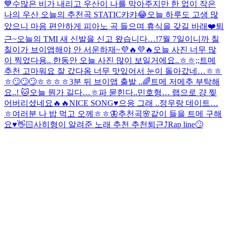
💙
수많은 비가 내리고 우산이 나를 막아주지만 한 없이 작은
나의 우산 오늘의 추천곡 STATIC
캬캬😂
오늘 하루도 고생 많
았으니 마음 편안하게 피아노 곡 들으며 휴식을 갖길 바래❤️
퇴
근~
오늘의 TMI 새 신발을 신고 왔습니다…!
7월 7일이니까 칠
칠이가 브이앱해야 안 서운하재~💜🔥💜🔥
오늘 사진 너무 많
이 찍었다용.. 한동안 오늘 사진 많이 보일거에요..ㅎㅎ;;
트메
추천 고마워요 잘 갔다옴 너무 맛있어서 눈이 돌아갔네…ㅎㅎ
ㅎ🙄🙄🙄ㅎㅎㅎㅎ
3분 뒤 브이앱 출발 ..
🌈
트메 저메추 부탁해
요..! 🐱
오늘 뭔가 길다…ㅎ
파 묻힌다..
민호형… 랩으로 걍 찢
어버리셨네요🔥🔥
NICE SONG♥️
으응 그래 ..
정우랑 데이트…
ㅎ
여러분 나 밥 먹고 오께ㅎㅎ
🦋
추천곡🌸
같이 들을 트메 구해
요♥️
👋🏻
사히형이 알려준 노래 추천 추천
퇴근⤴︎
Rap line🙄