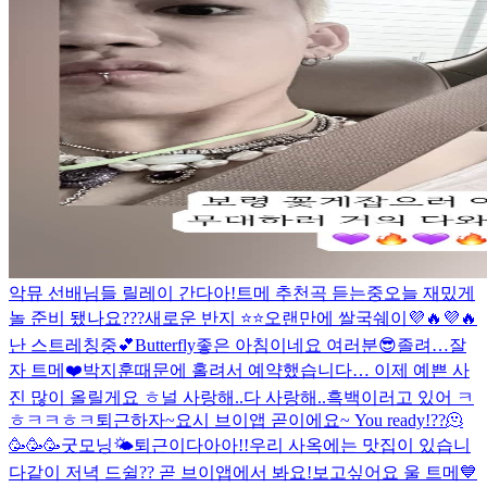
악뮤 선배님들 릴레이 간다아!
트메 추천곡 듣는중
오늘 재밌게
놀 준비 됐나요???
새로운 반지 ⭐️⭐️
오랜만에 쌀국쉐이💜🔥💜🔥
난 스트레칭중💕
Butterfly
좋은 아침이네요 여러분😎
졸려…
잘
자 트메❤️
박지훈때문에 홀려서 예약했습니다… 이제 예쁜 사
진 많이 올릴게요 ㅎ
널 사랑해..
다 사랑해..
흑백
이러고 있어 ㅋ
ㅎㅋㅋㅎㅋ
퇴근하자~
요시 브이앱 곧이에요~ You ready!??🫠
🥳🥳🥳
굿모닝🌤
퇴근이다아아!!
우리 사옥에는 맛집이 있습니
다
같이 저녁 드쉴?? 곧 브이앱에서 봐요!
보고싶어요 울 트메💙