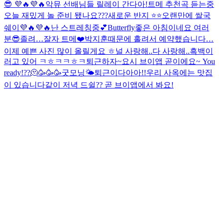
😎 💜🔥💜🔥
악뮤 선배님들 릴레이 간다아!
트메 추천곡 듣는중
오늘 재밌게 놀 준비 됐나요???
새로운 반지 ⭐️⭐️
오랜만에 쌀국
쉐이💜🔥💜🔥
난 스트레칭중💕
Butterfly
좋은 아침이네요 여러
분😎
졸려…
잘자 트메❤️
박지훈때문에 홀려서 예약했습니다…
이제 예쁜 사진 많이 올릴게요 ㅎ
널 사랑해..
다 사랑해..
흑백
이
러고 있어 ㅋㅎㅋㅋㅎㅋ
퇴근하자~
요시 브이앱 곧이에요~ You
ready!??🫠🥳🥳🥳
굿모닝🌤
퇴근이다아아!!
우리 사옥에는 맛집
이 있습니다
같이 저녁 드쉴?? 곧 브이앱에서 봐요!