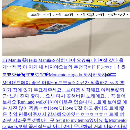
Hi Manila 😃
Hello Manila
조심히 다녀 오겠습니다♥️
잘 갔다 올
게~~
제목:야 이거 내 바지야
오늘의 추천곡⭐️
ドドンｯｯｯ！！🍜
💙🧡💜❤️💓💚🖤💘💛💝
Momento cargado.
하하하하하
📸🎞
MODE
트메야 좋은 아침~☀️
트모닝⭐️
준규가 외출하기 vs 지훈
이가 집에 있기 투표해주세요…
브이앱 시작해요 여러분😝
퇴
근~
노래 진짜 좋다… 요새 다시 꽂혀버린 노래에요… 꼭 들어
보세요!
Run..and walk
이이이이뜻은 없습니다…
트메 보여줄 예
쁜 사진 많이 찍움ㅋㅎ
I love UI love U
잘 하고 왔어요 트메!좋
은 추억 만들어주셔서 감사해요
아잇ㅋㅎㅋㅎㅋㅎㅋ 트메 여
러분 샤라웃투갯벌아니구 Set it to my tempo였어요 헿
Momento
cargado.
보령 꽃게잡으러 아니 아니 무대하러 거의 다와간다잉