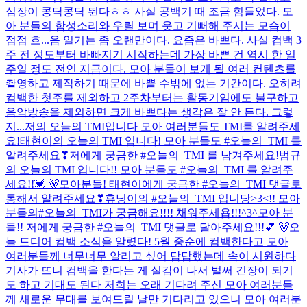
심장이 콩닥콩닥 뛴다ㅎㅎ 사실 공백기 때 조금 힘들었다. 모
아 분들의 함성소리와 우릴 보며 웃고 기뻐해 주시는 모습이
점점 흐...
음 일기는 좀 오랜만이다. 요즘은 바쁘다. 사실 컴백 3
주 전 정도부터 바빠지기 시작하는데 가장 바쁜 건 역시 한 일
주일 정도 전인 지금이다. 모아 분들이 보게 될 여러 컨텐츠를
촬영하고 제작하기 때문에 바쁠 수밖에 없는 기간이다. 오히려
컴백한 첫주를 제외하고 2주차부터는 활동기임에도 불구하고
음악방송을 제외하면 크게 바쁘다는 생각은 잘 안 든다. 그렇
지...
저의 오늘의 TMI입니다 모아 여러분들도 TMI를 알려주세
요!
태현이의 오늘의 TMI 입니다! 모아 분들도 #오늘의_TMI 를
알려주세요❣
저에게 궁금한 #오늘의_TMI 를 남겨주세요!
범규
의 오늘의 TMI 입니다!! 모아 분들도 #오늘의_TMI 를 알려주
세요!!💓 🐻
모아분들! 태현이에게 궁금한 #오늘의_TMI 댓글로
통해서 알려주세요❣
휴닝이의 #오늘의_TMI 입니당>3<!! 모아
분들의#오늘의_TMI가 궁금해요!!!! 채워주세욥!!!^3^
모아 분
들!! 저에게 궁금한 #오늘의_TMI 댓글로 달아주세요!!!💕 🐻
오
늘 드디어 컴백 소식을 알렸다! 5월 중순에 컴백한다고 모아
여러분들께 너무너무 알리고 싶어 답답했는데 속이 시원하다
기사가 뜨니 컴백을 한다는 게 실감이 나서 벌써 긴장이 되기
도 하고 기대도 된다 저희는 오래 기다려 주신 모아 여러분들
께 새로운 무대를 보여드릴 날만 기다리고 있으니 모아 여러분