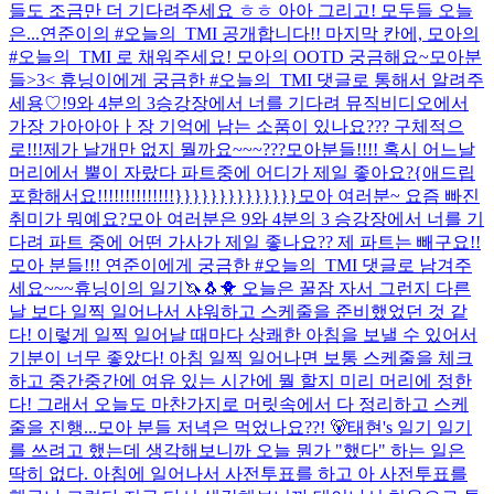
들도 조금만 더 기다려주세요 ㅎㅎ 아아 그리고! 모두들 오늘
은...
연준이의 #오늘의_TMI 공개합니다!! 마지막 칸에, 모아의
#오늘의_TMI 로 채워주세요! 모아의 OOTD 궁금해요~
모아분
들>3< 휴닝이에게 궁금한 #오늘의_TMI 댓글로 통해서 알려주
세용♡!
9와 4분의 3승강장에서 너를 기다려 뮤직비디오에서
가장 가아아아ㅏ장 기억에 남는 소품이 있나요??? 구체적으
로!!!
제가 날개만 없지 뭘까요~~~???
모아분들!!!! 혹시 어느날
머리에서 뿔이 자랐다 파트중에 어디가 제일 좋아요?{애드립
포함해서요!!!!!!!!!!!!!!}}}}}}}}}}}}}}
모아 여러분~ 요즘 빠진
취미가 뭐예요?
모아 여러분은 9와 4분의 3 승강장에서 너를 기
다려 파트 중에 어떤 가사가 제일 좋나요?? 제 파트는 빼구요!!
모아 분들!!! 연준이에게 궁금한 #오늘의_TMI 댓글로 남겨주
세요~~~
휴닝이의 일기🦄🐧🐥 오늘은 꿀잠 자서 그런지 다른
날 보다 일찍 일어나서 샤워하고 스케줄을 준비했었던 것 같
다! 이렇게 일찍 일어날 때마다 상쾌한 아침을 보낼 수 있어서
기분이 너무 좋았다! 아침 일찍 일어나면 보통 스케줄을 체크
하고 중간중간에 여유 있는 시간에 뭘 할지 미리 머리에 정한
다! 그래서 오늘도 마찬가지로 머릿속에서 다 정리하고 스케
줄을 진행...
모아 분들 저녁은 먹었나요??! 🐻
태현's 일기 일기
를 쓰려고 했는데 생각해보니까 오늘 뭔가 "했다" 하는 일은
딱히 없다. 아침에 일어나서 사전투표를 하고 아 사전투표를