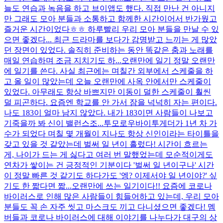
늘도 연습과 녹음을 하고 브이앱도 했다. 직접 만난 건 아니지
만 그래도 모아 분들과 소통하고 함께한 시간이어서 반가웠고
즐거운 시간이었다ㅎㅎ 하루빨리 우리 모아 분들을 만날 수 있
으면 좋겠다... 최근 드라마를 보다가 감명받고 느끼는 게 많았
던 장면이 있었다. 솔직히 준비하는 동안 똑같은 춤과 노래를
매일 연습하며 조금 지치기도 하...
오랜만에 일기 정말 오랜만
에 일기를 쓴다. 사실 최근에는 며칠간 외부에서 스케줄을 하
고 올 일이 많았는데 오늘 오랜만에 사옥 안에서만 스케줄이
있었다. 아무래도 항상 바쁘지만 이동이 덜한 스케줄이 훨씬
덜 피곤하다. 요즘엔 학교를 안 가서 잠을 넉넉히 자는 편이다.
나도 183이 얼마 남지 않았다. 내가 183이면 사람들이 나보고
기죽을까 봐 신이 밸런스조...
투모로우바이투게더가 1년 차 가
수가 되었다 며칠 몇 개월이 지나도 항상 신인이라는 타이틀을
갖고 있을 것 같았는데 벌써 일 년이 흘렀다! 시간이 흐르는
게, 나이가 드는 게 싫다고 여러 번 말했었는데 모순적이게도
연차가 쌓이는 건 긍정적인 기분이다 '벌써 일 년이구나' 시간
이 정말 빠른 것 같기도 하다가도 '엥? 이제서야 일 년이야?' 싶
기도 한 짧다면 짧...
오랜만에 쓰는 일기이다!! 요즘에 코로나
바이러스로 인해 많은 사람들이 힘들어하고 있는데, 우리 모아
분들도 꼭 손 자주 씻고 마스크도 끼고 다니셨으면 좋겠다! 멤
버들과 코로나 바이러스에 대해 이야기를 나누다가 대구의 상