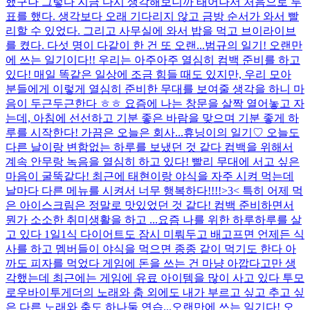
했구나 그렇다 지금 다시 생각해보니까 태어나서 처음으로 투
표를 했다. 생각보다 오래 기다리지 않고 금방 순서가 와서 빨
리할 수 있었다. 그리고 사무실에 와서 밥을 먹고 브이라이브
를 켰다. 다섯 명이 다같이 한 건 또 오랜...
범규의 일기! 오랜만
에 쓰는 일기이다!! 우리는 아주아주 열심히 컴백 준비를 하고
있다! 매일 똑같은 일상에 조금 힘들 때도 있지만, 우리 모아
분들에게 이렇게 열심히 준비한 무대를 보여줄 생각을 하니 마
음이 두근두근한다 ㅎㅎ 요즘에 나는 창문을 살짝 열어놓고 자
는데, 아침에 선선하고 기분 좋은 바람을 맞으며 기분 좋게 하
루를 시작한다! 가끔은 오늘은 회사...
휴닝이의 일기♡ 오늘도
다른 날이랑 변함없는 하루를 보냈던 것 같다 컴백을 위해서
계속 안무랑 녹음을 열심히 하고 있다! 빨리 무대에 서고 싶은
마음이 굴뚝같다! 최근에 태현이랑 야식을 자주 시켜 먹는데
날마다 다른 메뉴를 시켜서 너무 행복하다!!!!>3< 특히 어제 먹
은 아이스크림은 정말로 맛있었던 것 같다! 컴백 준비하면서
뭔가 소소한 취미생활을 하고 ...
요즘 나를 위한 하루하루를 살
고 있다 1일1식 다이어트도 잠시 미뤄두고 배고프면 언제든 식
사를 하고 멤버들이 야식을 먹으면 종종 같이 먹기도 한다 아
까도 피자를 먹었다 게임에 돈을 쓰는 건 마냥 아깝다고만 생
각했는데 최근에는 게임에 유료 아이템을 많이 사고 있다 투모
로우바이투게더의 노래와 춤 외에도 내가 부르고 싶고 추고 싶
은 다른 노래와 춤도 하나둘 연습...
오랜만에 쓰는 일기다! 오