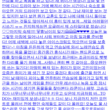
연습을 하고 녹음을 하고 있다! 새 취미가 생겼다! 요즘 몇 년
만에 다시 드라마 보는 거에 빠져서 쉬는 시간이나 숙소로 돌
아오면 거의 드라마만 보고 있는 것 같다. 그냥 재미로 보는 것
도 있지만 보다 보면 뭔가 교훈도 있고 나에 대해 다시 돌아보
고 느끼는 것들도 많아져서 더 흥미 있게 보게 ...
제일 어려웠던
시쓰기 ㅠㅠ 진지하게쓰면 오글려서 제 스타일대로 썼습니다
♡♡
마지막 숙제!!!! 🐻
휴닝이의 일기🤗🤗🤗❤❤❤❤ 오늘은 늘
그렇듯 아침에 일어나서 샤워 부터하고 아침 일과를 준비했
다! 어제 새벽에 사다 놓은 아이스크림도 먹으면서 당을 보충
했다^-^ 아침을 든든하게 먹고 연습실에 와서 노래연습도 좀
하면서 목을 풀었다! 중간중간 휴식시간 때는 핸드폰으로 노
래를 찾아들으면서 시간을 보냈다! 최근에는 조금이라도 뻣뻣
한 다리를 풀기 위해 계...
사랑니 괜히 뺀 것 같아요...😢
오랜만
에 쓰는 일기다! 마땅히 빠져 있는 취미가 없어 고민이었는데
요즘은 취미가 꽤 생긴 것 같아 즐겁다 회사에 출근을 하면 시
간이 날 때마다 피아노를 연주하러 연습실에 들어가고 일찍 퇴
근을 하는 날이면 게임을 한다! 안무 레슨이나 녹음 도중 잠시
쉬는 시간이 생기면 동물들을 찾아본다 라쿤이나 패럿, 고슴도
치가 너무너무너무너무너무 키우고 싶은데 지금처럼 바...
TO
DO는 재미있게 보셨나요?ㅎㅎ 다시 보니 지금까지 저만 모먼
트로 올려서 전에 했던 숙제들도 같이 다 올려요! 오늘도 울 사
랑스러운 모아 분들 고생 많았고 푹 쉬어요~~~
투모로우바이