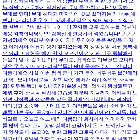
일이 스케줄이 빨리 끝나서 충분한 수면을 취한 것 같아서 오
늘 정말로 개운하게 일어났당! 준비를 마치고 바로 이동하고
무대를 했다! 무대 하다가 마지막에 깃털 떨어지는 게 너무 예
뻤다! 다 같이 흰옷 입은 상태에서 검은 깃털이 떨어...
진심으
로 한번 더 감사합니다 ㅠ0ㅠ!!!! 진짜로 모두 모아분들 덕분이
에용 쏴뢍합니당♡!!!! 컴백전에 한강가서 찍었습니다!♡♡♡
안녕하세요 여러분 수빈이에요!!! 주간아이돌을 촬영을 마치
고 이제서야 여유가 생겨 찾아왔는데 저 정말정말 너무 행복해
요 뭐라고 표현을 해야 할지 모르겠어요 진짜 너무 행복해서
눈물이 날 것 같아요 아직 무대도, 컴백쇼도 아무것도 모니터
링은 못 했지만 모아 여러분들이 많이 좋아해주시는 것 같아
다행이에요 사실 이번 컴백 준비 기간 동안 너무너무 불안해하
고 힘...
모아 여러분들~ 저희 다섯 멤버가 직접 작업한 자작곡
땀! 모두들 들어 보셨나요? 연습생 시절 1절까지 완성해두고
데뷔 후에 완곡을 작업해 연습생 때부터 지금까지 저희들이 느
꼈던 감정들과 생각들을 담은 곡이에요! 저희한테도 굉장히
의미있고 소중한 곡인데요 모아 여러분들을 위해 준비한 이 노
래를 다른 곳에 공유하지 않아주셨으면 좋겠어요! 우리들만의
비밀로, ...
오늘도 여느 때와 다름없이 회사에서 이것저것 준비
를 많이 했다! 근데 정말 컴백이 코앞까지 온 게 느껴진다. 티
저 영상도 다 뜨고 3일 후면 그동안 그토록 애타게 기다리고 그
리워하던 컴백을 한다고 하니 이 일기를 쓰면서도 막 설레고