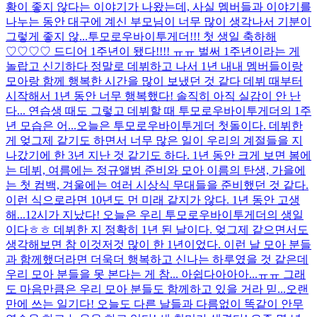
황이 좋지 않다는 이야기가 나왔는데, 사실 멤버들과 이야기를
나누는 동안 대구에 계신 부모님이 너무 많이 생각나서 기분이
그렇게 좋지 않...
투모로우바이투게더!!! 첫 생일 축하해
♡♡♡♡ 드디어 1주년이 됐다!!!! ㅠㅠ 벌써 1주년이라는 게
놀랍고 신기하다 정말로 데뷔하고 나서 1년 내내 멤버들이랑
모아랑 함께 행복한 시간을 많이 보냈던 것 같다 데뷔 때부터
시작해서 1년 동안 너무 행복했다! 솔직히 아직 실감이 안 난
다... 연습생 때도 그렇고 데뷔할 때 투모로우바이투게더의 1주
년 모습은 어...
오늘은 투모로우바이투게더 첫돌이다. 데뷔한
게 엊그제 같기도 하면서 너무 많은 일이 우리의 계절들을 지
나갔기에 한 3년 지난 것 같기도 하다. 1년 동안 크게 보면 봄에
는 데뷔, 여름에는 정규앨범 준비와 모아 이름의 탄생, 가을에
는 첫 컴백, 겨울에는 여러 시상식 무대들을 준비했던 것 같다.
이런 식으로라면 10년도 먼 미래 같지가 않다. 1년 동안 고생
해...
12시가 지났다! 오늘은 우리 투모로우바이투게더의 생일
이다ㅎㅎ 데뷔한 지 정확히 1년 된 날이다. 엊그제 같으면서도
생각해보면 참 이것저것 많이 한 1년이었다. 이런 날 모아 분들
과 함께했더라면 더욱더 행복하고 신나는 하루였을 것 같은데
우리 모아 분들을 못 본다는 게 참... 아쉽다아아아...ㅠㅠ 그래
도 마음만큼은 우리 모아 분들도 함께하고 있을 거라 믿...
오랜
만에 쓰는 일기다! 오늘도 다른 날들과 다름없이 똑같이 안무