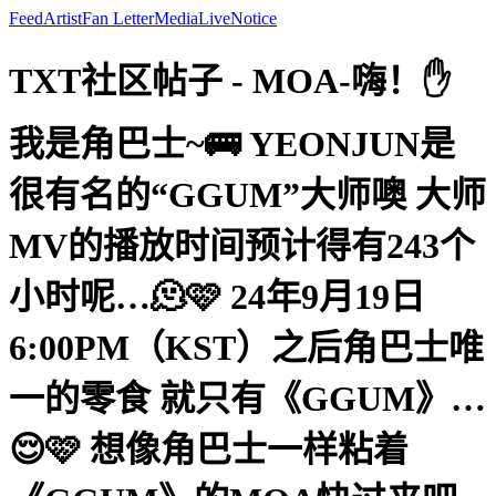
Feed
Artist
Fan Letter
Media
Live
Notice
TXT社区帖子 - MOA-嗨！✋
我是角巴士~🚌 YEONJUN是
很有名的“GGUM”大师噢 大师
MV的播放时间预计得有243个
小时呢…🫠🩷 24年9月19日
6:00PM（KST）之后角巴士唯
一的零食 就只有《GGUM》…
😌🩷 想像角巴士一样粘着