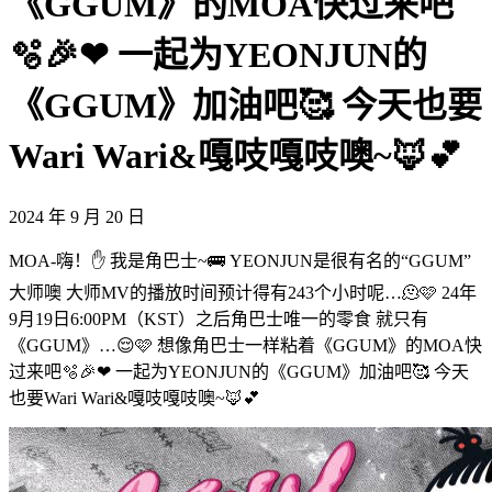
《GGUM》的MOA快过来吧
🫧🎉❤ 一起为YEONJUN的
《GGUM》加油吧🥰 今天也要
Wari Wari&嘎吱嘎吱噢~🦊💕
2024 年 9 月 20 日
MOA-嗨！✋ 我是角巴士~🚌 YEONJUN是很有名的“GGUM”
大师噢 大师MV的播放时间预计得有243个小时呢…🫠🩷 24年
9月19日6:00PM（KST）之后角巴士唯一的零食 就只有
《GGUM》…😌🩷 想像角巴士一样粘着《GGUM》的MOA快
过来吧🫧🎉❤ 一起为YEONJUN的《GGUM》加油吧🥰 今天
也要Wari Wari&嘎吱嘎吱噢~🦊💕