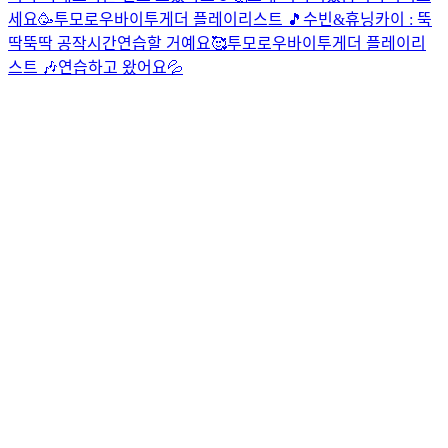
세요🥳
투모로우바이투게더 플레이리스트 🎵
수빈&휴닝카이 : 뚝
딱뚝딱 공작시간
연습할 거예요🥰
투모로우바이투게더 플레이리
스트 🎶
연습하고 왔어요💦