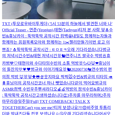
TXT (투모로우바이투게더) '5시 53분의 하늘에서 발견한 너와 나'
Official Teaser - 연준(Yeonjun),태현(Taehyun)
티저 본 사람 🐻🐧
수
빈&휴닝카이 : 뚝딱뚝딱 공작시간 컴백🤩
내일도 함께하는자들과
함께하는 음원목록
모아와 함께하는 1✂️
젤리만들기
이번 로고 이
쁘죠? 🐧
뚝딱뚝딱 공작시간 : ㅌㅁㅍㅋ
오래 기다리셨습니다
범규
의 저녁시간
수빈&태현 저녁시간🐰🐿
연주니즈 쌀국수 먹방🍜
휴
카범💙🤍
태현이와 수다타임
수빈의 소통 먹방🐰
🦆🐱🦊❤
휴닝이
의 돌잔치
💛💗🖤
범규와 이야기해요
🐰🐿
20200730🐔
연수범의 편
의점 먹방 🦊🐰🐻
🐥🐸🍨
웃지마요 찍찍🐭
수빈&범규의 티타임 🥑
🍍
휴닝이의 공작시간
코너 하나 뺏었습니다
같이 먹어요
범규의
ASMR
컴백 수빈
우주뿌셔라디오🍎🍏
먹방의 정석
수빈&휴닝카이
: 뚝딱뚝딱 공작시간
고생하셨습니다👏
3주차를 마무리하며
2주차
마무리😢
일주일
[Full] TXT COMEBACK! TALK X
TOGETHER
Can't you see me?
티저 보셨나요?!!😍
비주얼 투톱
리
더와 막내즈
다들 컨포 보셨나요☺🤔
오래 기다리셨습니다
어서오