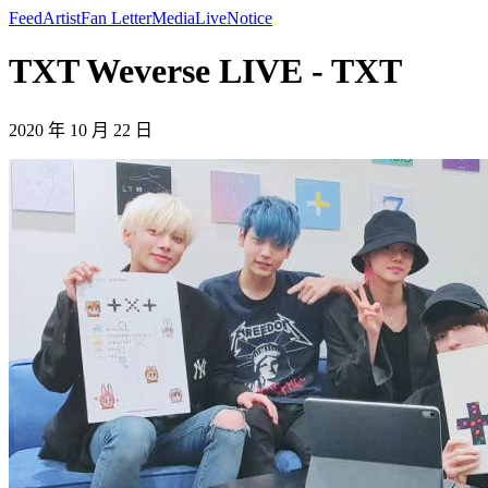
Feed
Artist
Fan Letter
Media
Live
Notice
TXT Weverse LIVE - TXT
2020 年 10 月 22 日