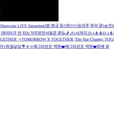
howcase LIVE Streaming
5분.
범규 등!!장!!!!!!
🍜
미주 투어 끝!
🍚
안녕
 데이터가 안 되는거지
잠깐
서울콘 끝🥳
🎵🎶
1시까지.
D-1🐧🐧
D-1🐧
OGETHER’ ⭐️
TOMORROW X TOGETHER 'The Star Chapter: 
가1위😘
🦊🦊
💐
ㅎㅇ
에그타르트 먹방❤️
에그타르트 먹방❤️
럽랭 끝