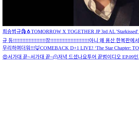
희승범규
🗿
🐧
TOMORROW X TOGETHER JP 3rd AL 'Starkissed' S
규 등!!!!!!!!!!!!!!!!!!!!!장!!!!!!!!!!!!!!!!!!!!!!!!!
아니 왜 용산 한복판에서
무리하며
더워!!!🦊
COMEBACK D+1 LIVE! ‘The Star Chapter: T
😍
서가대 끝~
서가대 끝~
🫠
저녁 드셨나요
투어 끝
범이디오 EP.09
인