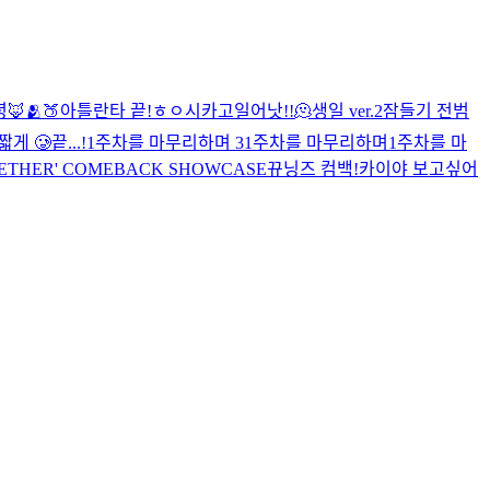
🦊
🫂
🍑
아틀란타 끝!
ㅎㅇ
시카고
일어낫!!
🫠
생일 ver.2
잠들기 전
범
짧게 🥲
끝...!
1주차를 마무리하며 3
1주차를 마무리하며
1주차를 마
TOGETHER' COMEBACK SHOWCASE
뀨닝즈 컴백!
카이야 보고싶어