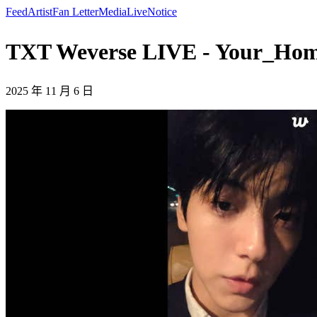
Feed
Artist
Fan Letter
Media
Live
Notice
TXT Weverse LIVE - Your_Ho
2025 年 11 月 6 日