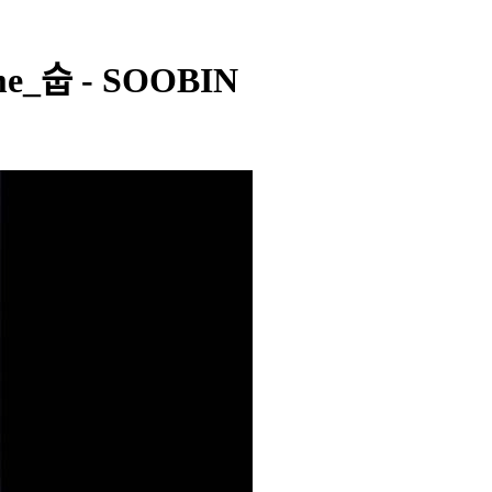
me_숩 - SOOBIN