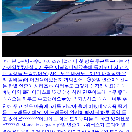
여러분...본방사수...아시죠?
리얼리티 첫 방송 두근두근대는 감
가아악❣❣
사실... 이 옷은 야광입니당♡
홀에 들어오니 자고 있
던 동생들 도촬했어요 (자는 모습 마저도 TXT인 바람직한 우
리 멤버들)
아 어떤색이었는지 까먹었어..
😢
왕발 연준이3 신나
는 왕발 연준이 시리즈>< 여러분도 그렇게 생각하시죠?ㅎㅎ
휴닝이의 플레이리스트 ♡♡♡
심심한 연준이
노래 너무 좋다
ㅎㅎ
오늘 하루도 수고했어요❤️
앗...? 죄송해요 ㅎㅎ... 너무 추
천해 주고 싶은 마음에 5개를 연달아 올려 버렸네요
요즘 즐겨
듣는 노래들이에요! 이 노래들에 완전히 빠져서 하루 종일 듣
고 있어요
????????
이번에는 작은 토끼♡
다들 뭐 하고 있어요오
~?????☺️
Momento cargado.
왕발 연준이👞
위버스가 드디어 열
렸어요!! 우리 이제 여기서 자주 이야기해요!!❤️
우와 드디어 위