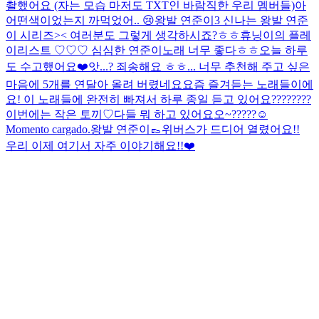
촬했어요 (자는 모습 마저도 TXT인 바람직한 우리 멤버들)
아
어떤색이었는지 까먹었어..
😢
왕발 연준이3 신나는 왕발 연준
이 시리즈>< 여러분도 그렇게 생각하시죠?ㅎㅎ
휴닝이의 플레
이리스트 ♡♡♡
심심한 연준이
노래 너무 좋다ㅎㅎ
오늘 하루
도 수고했어요❤️
앗...? 죄송해요 ㅎㅎ... 너무 추천해 주고 싶은
마음에 5개를 연달아 올려 버렸네요
요즘 즐겨듣는 노래들이에
요! 이 노래들에 완전히 빠져서 하루 종일 듣고 있어요
????????
이번에는 작은 토끼♡
다들 뭐 하고 있어요오~?????☺️
Momento cargado.
왕발 연준이👞
위버스가 드디어 열렸어요!!
우리 이제 여기서 자주 이야기해요!!❤️