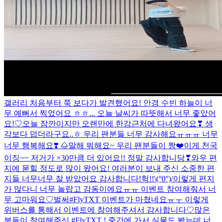
갤러리 처음부터 쭉 보다가 발견했어요! 안경 수빈
하늘이 너
무 예뻐서 찍었어요 ㅎㅎ... 오늘 날씨가 따뜻해서 너무 좋았어
요!♡
오늘 잠깐이지만 오랜만에 한강근처에 다녀왔어요❣ 생
각보다 덥더라구요..ㅎ
우리 팬분들 너무 감사해요ㅠㅠㅠ 너무
너무 행복해요❣️ 🌰
말해 뭐해요~ 우리 팬분들이 짱❤️
이게 천국
이징~~ 저거가 ×30만큼 더 있어요!! 정말 감사합니당❣
와우 편
지에 묻힐 정도로 많이 왔어요! 여러분이 보내 주신 소중한 편
지들 너무너무 잘 받았어요 감사합니다!
헉!!\(°0°)/이렇게 편지
가 많다니 너무 놀랍고 감동이에요ㅠㅠ 이벤트 참여해줘서 너
무 고마워요♡
벌써#FlyTXT 이벤트가 마쳤네요ㅠㅜ 이렇게
위버스를 통해서 이벤트에 참여해주셔서 감사합니다♡
많은
분들이 참여해주신 #FlyTXT ! 중간에 가서 실물도 봤는데 너