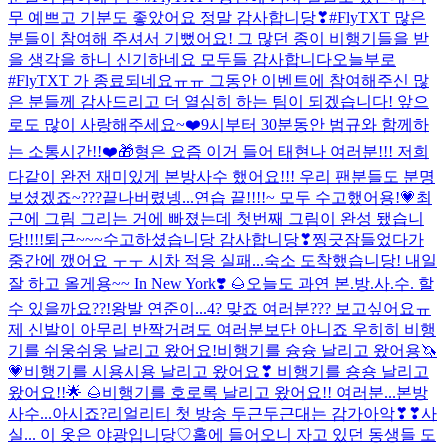
무 예쁘고 기분도 좋았어요 정말 감사합니당❣
#FlyTXT 많은
분들이 참여해 주셔서 기뻤어요! 그 많던 종이 비행기들을 받
을 생각을 하니 신기하네요 모두들 감사합니다
오늘부로
#FlyTXT 가 종료되네요ㅠㅠ 그동안 이벤트에 참여해주신 많
은 분들께 감사드리고 더 열심히 하는 팀이 되겠습니다! 앞으
로도 많이 사랑해주세요~❤️
9시부터 30분동안 범규와 함께하
는 소통시간!!❤️🎁
형은 요즘 이거 들어 태현나
여러분!!! 저희
다같이 완전 재미있게 본방사수 했어요!!! 우리 팬분들도 분명
보셨겠죠~???
끝나버렸넹...
연습 끝!!!!~ 모두 수고했어용!💗
최
근에 그림 그리는 거에 빠졌는데 첫번째 그림이 완성 됐습니
당!!!!
퇴근~~~수고하셨습니당 감사합니당❣
찡긋
잠들었다가
중간에 깼어요 ㅜㅜ 시차 적응 실패...
숙소 도착했습니당! 내일
잘 하고 올게용~~
In New York❣️ 🌰
오늘도 과연 본.방.사.수. 할
수 있을까요??!
왕발 연준이...4? 맞죠 여러분??? 보고싶어요ㅠ
제 신발이 아무리 반짝거려도 여러분보단 아니죠 우히히
비행
기를 쉬웅쉬웅 날리고 왔어요!
비행기를 슝슝 날리고 왔어용🦄
💗
비행기를 시용시용 날리고 왔어요❣
비행기를 숑숑 날리고
왔어요!!🌟 🌰
비행기를 호로록 날리고 왔어요!!
여러분...본방
사수...아시죠?
리얼리티 첫 방송 두근두근대는 감가아악❣❣
사
실... 이 옷은 야광입니당♡
홀에 들어오니 자고 있던 동생들 도