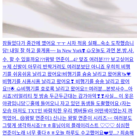
잠들었다가 중간에 깼어요 ㅜㅜ 시차 적응 실패...
숙소 도착했습니
당! 내일 잘 하고 올게용~~
In New York❣️ 🌰
오늘도 과연 본.방.사.
수. 할 수 있을까요??!
왕발 연준이...4? 맞죠 여러분??? 보고싶어요
ㅠ
제 신발이 아무리 반짝거려도 여러분보단 아니죠 우히히
비행
기를 쉬웅쉬웅 날리고 왔어요!
비행기를 슝슝 날리고 왔어용🦄💗
비행기를 시용시용 날리고 왔어요❣
비행기를 숑숑 날리고 왔어
요!!🌟 🌰
비행기를 호로록 날리고 왔어요!!
여러분...본방사수...아
시죠?
리얼리티 첫 방송 두근두근대는 감가아악❣❣
사실... 이 옷은
야광입니당♡
홀에 들어오니 자고 있던 동생들 도촬했어요 (자는
모습 마저도 TXT인 바람직한 우리 멤버들)
아 어떤색이었는지 까
먹었어..
😢
왕발 연준이3 신나는 왕발 연준이 시리즈>< 여러분도
그렇게 생각하시죠?ㅎㅎ
휴닝이의 플레이리스트 ♡♡♡
심심한
연준이
노래 너무 좋다ㅎㅎ
오늘 하루도 수고했어요❤️
앗...? 죄송해