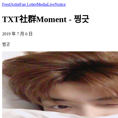
Feed
Artist
Fan Letter
Media
Live
Notice
TXT社群Moment - 찡긋
2019 年 7 月 6 日
찡긋