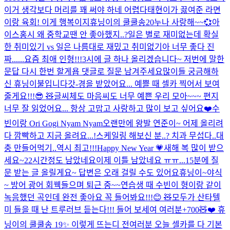
이거 생각보다 머리를 꽤 써야 하네 어렵다
태현이가 끓여준 라면
이랑 육회! 이게 행복이지
휴닝이의 쿨쿨송20
누나 사랑해~~💞
아
이스홍시 왜 중학교땐 안 좋아했지..?
일은 별로 재미없는데 확실
한 취미있기 vs 일은 나름대로 재밌고 취미없기
아 너무 좋다 진
짜...
...
요즘 최애 인형!!!
3시에 글 하나 올리겠습니다~ 저번에 말한
문답 다시 한번 할게욥 댓글로 질문 남겨주세요
많이들 궁금해하
신 휴닝이불입니다
갓-경을 받았어요... 예쁠 때 셀카 찍어서 보여
줄게요!!!😎 🧸
글씨체도 마음씨도 너무 예쁜 우리 모아~~~ 편지
너무 잘 읽었어요... 항상 고맙고 사랑하고 많이 보고 싶어요❤️
수
빈이랑 Ori Gogi Nyam Nyam
오랜만에 왕발 연준이~ 어제 올리려
다 깜빡하고 지금 올려요...!
스케일링 해보신 분..? 치과 무섭다..
대
충 만들어먹기..
역시 최고!!!
Happy New Year 💗
새해 복 많이 받으
세요~
22시간정도 남았네요
이제 이틀 남았네요 ㅠㅠ...
15분에 질
문 받는 글 올릴게요~ 답변은 오래 걸릴 수도 있어요
휴닝이~
야식
~ 방어 광어 회
꿱
들으며 퇴근 중~~
연습생 때 수빈이 형이랑 같이
녹음했던 곡인데 완전 좋아요 꼭 들어봐요!!!😊 🧸
모두가 산타텔
미 들을 때 난 트루러브 듣는다!!! 들어 보세여 여러분
+700🧸❤️
휴
닝이의 쿨쿨송 19✨
이렇게 뜨는디 전
여러분 오늘 셀카를 다 기본