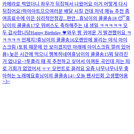
카메라로 찍었더니 좌우가 뒤집혀서 나왔어요 이거 어떻게 다시
뒤집어요?
하아아트으으
여러분 배달 시킬 건데 저녁 메뉴 추천 좀
여
음료수에 이은 심리적안정감...편안...
휴닝이의 쿨쿨송18 😴
휴
닝이의 쿨쿨송17
오 위버스도 축하해주는 내 생일 ㅋㅋㅋㅋㅋ 모
두 감사합니당
Happy Birthday 💗
와우 짱 귀여운 거 발견했어요 ㅋ
ㅋㅋㅋㅋ 언제지?
휴닝이의 쿨쿨송16
오랜만에 올리는 야식 아이
스크림 (토핑 때문에 안 보이겠지만 아래에 아이스크림 깔려 있어
욥) 늦은 시간에 먹으니 행복하네여
휴닝이의 쿨쿨송15
뭐 달라진
거 없나요~?
투플리 때 꼭 추천하고 싶어서 아껴둔 곡인데 저는 따
로 기회가 없었어서 ㅜㅜ 모먼트로 올려요 요즘 너무너무너무 좋
아하는 노래예요
휴닝이의 쿨쿨송14✨
오늘 팬사인회 고생했어용
>3<