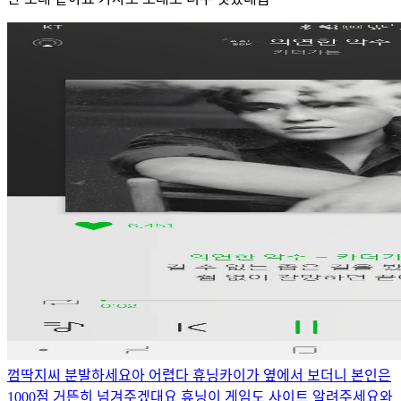
껌딱지씨 분발하세요
아 어렵다 휴닝카이가 옆에서 보더니 본인은
1000점 거뜬히 넘겨주겠대요 휴닝이 게임도 사이트 알려주세요
와