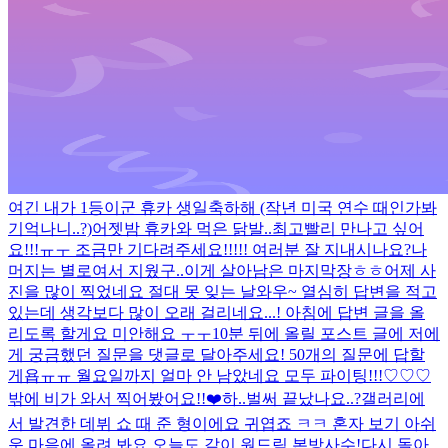
여긴 내가 1등이군 휴카 생일축하해 (작년 미국 연수 때인가봐
기억나니..?)
어젯밤 휴카와 먹은 닭발..최고
빨리 만나고 싶어
요!!!ㅠㅜ 조금만 기다려주세요!!!!!
여러분 잘 지내시나요?
나
머지는 별로여서 지웠구..이게 살아남은 마지막장ㅎㅎ
어제 사
진을 많이 찍었네요 절대 못 잊는 날
와우~ 열심히 답변을 적고
있는데 생각보다 많이 오래 걸리네요...! 아침에 답변 글을 올
리도록 할게요 미안해요 ㅜㅜ
10분 뒤에 올릴 포스트 글에 저에
게 궁금했던 질문을 댓글로 달아주세요! 50개의 질문에 답할
게욥
ㅠㅠ 월요일까지 얼마 안 남았네요 모두 파이팅!!!♡♡♡
밖에 비가 와서 찍어봤어요!!❤️
하..벌써 끝났나요..?
갤러리에
서 발견한 데뷔 쇼 때 준 형이에요 귀엽죠 ㅋㅋ 혼자 보기 아쉬
운 마음에 올려 봐요 오늘도 같이 원드림 본방사수!
다시 돌아