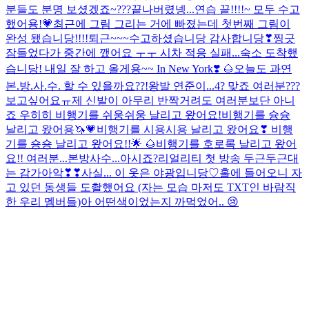
분들도 분명 보셨겠죠~???
끝나버렸넹...
연습 끝!!!!~ 모두 수고
했어용!💗
최근에 그림 그리는 거에 빠졌는데 첫번째 그림이
완성 됐습니당!!!!
퇴근~~~수고하셨습니당 감사합니당❣
찡긋
잠들었다가 중간에 깼어요 ㅜㅜ 시차 적응 실패...
숙소 도착했
습니당! 내일 잘 하고 올게용~~
In New York❣️ 🌰
오늘도 과연
본.방.사.수. 할 수 있을까요??!
왕발 연준이...4? 맞죠 여러분???
보고싶어요ㅠ
제 신발이 아무리 반짝거려도 여러분보단 아니
죠 우히히
비행기를 쉬웅쉬웅 날리고 왔어요!
비행기를 슝슝
날리고 왔어용🦄💗
비행기를 시용시용 날리고 왔어요❣
비행
기를 숑숑 날리고 왔어요!!🌟 🌰
비행기를 호로록 날리고 왔어
요!!
여러분...본방사수...아시죠?
리얼리티 첫 방송 두근두근대
는 감가아악❣❣
사실... 이 옷은 야광입니당♡
홀에 들어오니 자
고 있던 동생들 도촬했어요 (자는 모습 마저도 TXT인 바람직
한 우리 멤버들)
아 어떤색이었는지 까먹었어..
😢