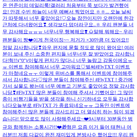
온 연준이의 데일리룩!
갤러리 처음부터 쭉 보다가 발견했어
요! 안경 수빈
하늘이 너무 예뻐서 찍었어요 ㅎㅎ... 오늘 날씨
가 따뜻해서 너무 좋았어요!♡
오늘 잠깐이지만 오랜만에 한강
근처에 다녀왔어요❣ 생각보다 덥더라구요..ㅎ
우리 팬분들 너
무 감사해요ㅠㅠㅠ 너무너무 행복해요❣️ 🌰
말해 뭐해요~ 우리
팬분들이 짱❤️
이게 천국이징~~ 저거가 ×30만큼 더 있어요!!
정말 감사합니당❣
와우 편지에 묻힐 정도로 많이 왔어요! 여러
분이 보내 주신 소중한 편지들 너무너무 잘 받았어요 감사합니
다!
헉!!\(°0°)/이렇게 편지가 많다니 너무 놀랍고 감동이에요ㅠ
ㅠ 이벤트 참여해줘서 너무 고마워요♡
벌써#FlyTXT 이벤트
가 마쳤네요ㅠㅜ 이렇게 위버스를 통해서 이벤트에 참여해주
셔서 감사합니다♡
많은 분들이 참여해주신 #FlyTXT ! 중간에
가서 실물도 봤는데 너무 예쁘고 기분도 좋았어요 정말 감사합
니당❣
#FlyTXT 많은 분들이 참여해 주셔서 기뻤어요! 그 많던
종이 비행기들을 받을 생각을 하니 신기하네요 모두들 감사합
니다
오늘부로 #FlyTXT 가 종료되네요ㅠㅠ 그동안 이벤트에
참여해주신 많은 분들께 감사드리고 더 열심히 하는 팀이 되겠
습니다! 앞으로도 많이 사랑해주세요~❤️
9시부터 30분동안 범
규와 함께하는 소통시간!!❤️🎁
형은 요즘 이거 들어 태현나
여
러분!!! 저희 다같이 완전 재미있게 본방사수 했어요!!! 우리 팬