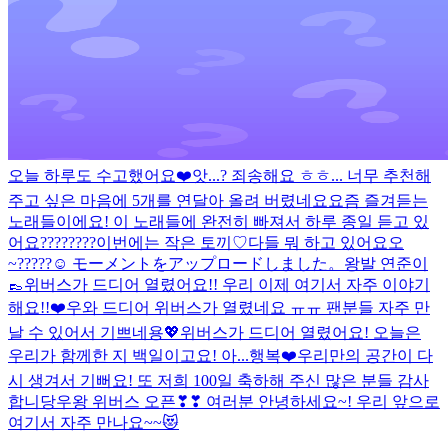
오늘 하루도 수고했어요❤️
앗...? 죄송해요 ㅎㅎ... 너무 추천해
주고 싶은 마음에 5개를 연달아 올려 버렸네요
요즘 즐겨듣는
노래들이에요! 이 노래들에 완전히 빠져서 하루 종일 듣고 있
어요
????????
이번에는 작은 토끼♡
다들 뭐 하고 있어요오
~?????☺️
モーメントをアップロードしました。
왕발 연준이
👞
위버스가 드디어 열렸어요!! 우리 이제 여기서 자주 이야기
해요!!❤️
우와 드디어 위버스가 열렸네요 ㅠㅠ 팬분들 자주 만
날 수 있어서 기쁘네용💖
위버스가 드디어 열렸어요! 오늘은
우리가 함께한 지 백일이고요! 아...행복❤️
우리만의 공간이 다
시 생겨서 기뻐요! 또 저희 100일 축하해 주신 많은 분들 감사
합니당
우왕 위버스 오픈❣❣ 여러분 안녕하세요~! 우리 앞으로
여기서 자주 만나요~~😻