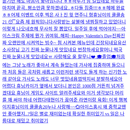
듣기만 해도 마음이 좋아집니다 ㅎㅎ
하루가 참 길었네요 하루를
마치며 끝곡..
평소만큼 못하겠네요..ㅎ
다들 집중!!!
ㅎㅎ
헤메 완료
ㅎㅎ
어제 이벤트 이후 찍은 사ㅏ진 윗 연주니 형
휴닝이의 쿨쿨송
21 😴
요즘 제 원픽입니다
사랑받는 삶
볼에 냉찜질하고 있었더니
이렇게 나오네
흐헤 무사히 잘 뽑았다. 일주일 후에 먹어야지~~
아
이스크림 주제에 뭔가 귀여워..
해피~
Happy Valentin's Day
진짜진
짜 오랜만에 시켜먹는 빙수~ 첨 시켜본 메뉴인데 긴장되네요
유산
소
사장님 고기 진짜 눈물나게 맛있네요 번창하세요
할머니 떡국
진짜 눈물나게 맛있네요ㅠ 사랑해요 울 할무니❤️
🎓졸업🎓
처음
에는 그냥 노래가 좋아서 계속 들었는데 가사에 집중하며 들으니
까 처음 들은 곡처럼 새롭고 이런저런 생각도 들게 하는 신기한 노
래 같아요 가사도 노래도 너무 멋있네욥
껌딱지씨 분발하세요
아
어렵다 휴닝카이가 옆에서 보더니 본인은 1000점 거뜬히 넘겨주
겠대요 휴닝이 게임도 사이트 알려주세요
와 이거 생각보다 머리
를 꽤 써야 하네 어렵다
태현이가 끓여준 라면이랑 육회! 이게 행복
이지
휴닝이의 쿨쿨송20
누나 사랑해~~💞
아이스홍시 왜 중학교땐
안 좋아했지..?
일은 별로 재미없는데 확실한 취미있기 vs 일은 나
름대로 재밌고 취미없기