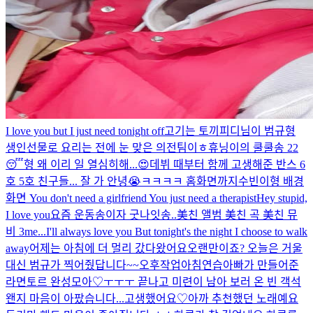
I love you but I just need tonight off
고기는 토끼피디님이 범규형
생인선물로 요리는 전에 눈 맞은 의전팀이ㅎ
휴닝이의 쿨쿨송 22
😴
형 왜 이리 일 열심히해...😍
데뷔 때부터 함께 고생해준 반스 6
호 5호 친구들... 잘 가 안녕😭
ㅋㅋㅋㅋ 홈화면까지
수빈이형 배경
화면
You don't need a girlfriend You just need a therapist
Hey stupid,
I love you
요즘 운동송이자 굿나잇송..美친 앨범 美친 곡 美친 뮤
비 3me...
I'll always love you But tonight's the night I choose to walk
away
어제는 아침에 더 멀리 갔다왔어요
오랜만이죠? 오늘은 거울
대신 범규가 찍어줬답니다~~
오후작업
아침연습
아빠가 만들어준
라면
토르 완성
모아♡
ㅜㅜㅜ 끝나고 미련이 남아 보러 온 빈 객석
왠지 마음이 아팠습니다...
고생했어요♡
아까 추천했던 노래예요