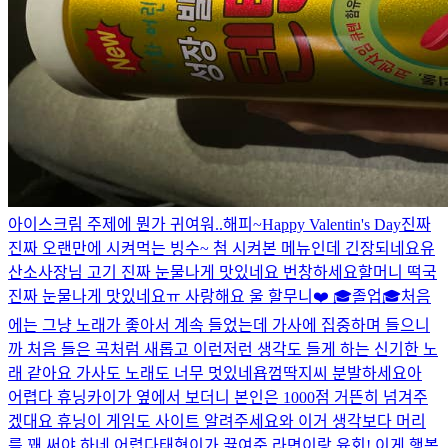
아이스크림 주제에 뭔가 귀여워..
해피~
Happy Valentin's Day
진짜
진짜 오랜만에 시켜먹는 빙수~ 첨 시켜본 메뉴인데 긴장되네요
유
산소
사장님 고기 진짜 눈물나게 맛있네요 번창하세요
할머니 떡국
진짜 눈물나게 맛있네요ㅠ 사랑해요 울 할무니❤️
🎓졸업🎓
처음
에는 그냥 노래가 좋아서 계속 들었는데 가사에 집중하며 들으니
까 처음 들은 곡처럼 새롭고 이런저런 생각도 들게 하는 신기한 노
래 같아요 가사도 노래도 너무 멋있네욥
껌딱지씨 분발하세요
아
어렵다 휴닝카이가 옆에서 보더니 본인은 1000점 거뜬히 넘겨주
겠대요 휴닝이 게임도 사이트 알려주세요
와 이거 생각보다 머리
를 꽤 써야 하네 어렵다
태현이가 끓여준 라면이랑 육회! 이게 행복