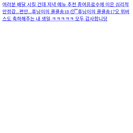
여러분 배달 시킬 건데 저녁 메뉴 추천 좀여
음료수에 이은 심리적
안정감...편안...
휴닝이의 쿨쿨송18 😴
휴닝이의 쿨쿨송17
오 위버
스도 축하해주는 내 생일 ㅋㅋㅋㅋㅋ 모두 감사합니당