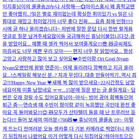
이지
휴닝이의 쿨쿨송20
누나 사랑해~~💞
아이스홍시 왜 중학교땐
안 좋아했지..?
일은 별로 재미없는데 확실한 취미있기 vs 일은 나
름대로 재밌고 취미없기
아 너무 좋다 진짜...
...
요즘 최애 인형!!!
3
시에 글 하나 올리겠습니다~ 저번에 말한 문답 다시 한번 할게욥
댓글로 질문 남겨주세요
많이들 궁금해하신 휴닝이불입니다
갓-경
을 받았어요... 예쁠 때 셀카 찍어서 보여줄게요!!!😎 🧸
글씨체도
마음씨도 너무 예쁜 우리 모아~~~ 편지 너무 잘 읽었어요... 항상
고맙고 사랑하고 많이 보고 싶어요❤️
수빈이랑 Ori Gogi Nyam
Nyam
오랜만에 왕발 연준이~ 어제 올리려다 깜빡하고 지금 올려
요...!
스케일링 해보신 분..? 치과 무섭다..
대충 만들어먹기..
역시 최
고!!!
Happy New Year 💗
새해 복 많이 받으세요~
22시간정도 남았
네요
이제 이틀 남았네요 ㅠㅠ...
15분에 질문 받는 글 올릴게요~ 답
변은 오래 걸릴 수도 있어요
휴닝이~
야식~ 방어 광어 회
꿱
들으며
퇴근 중~~
연습생 때 수빈이 형이랑 같이 녹음했던 곡인데 완전 좋
아요 꼭 들어봐요!!!😊 🧸
모두가 산타텔미 들을 때 난 트루러브 듣
는다!!! 들어 보세여 여러분
+700🧸❤️
휴닝이의 쿨쿨송 19✨
이렇
게 뜨는디 전
여러분 오늘 셀카를 다 기본 카메라로 찍었더니 좌우
가 뒤집혀서 나왔어요 이거 어떻게 다시 뒤집어요?
하아아트으으