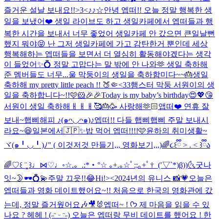
즐거운 설날 보내요!!>3<
♪♪☆
안녕 엡떠!! 오늘 정말 행복한 생
일을 보냈어❤️ 생일 라이브도 하고 생일카페에서 엡떠들과 행
복한 시간을 보내서 너무 좋었어 생일카페 안 갔으면 큰일날뻔
했지 뭐야😝 난 그저 생일카페에 가고 감탄한거 뿐인데 세상
행복해하는 엡떠들을 보면서 더 열심히 활동해야겠다는 생각
이 들었어✨💍 정말 고맙다는 말 밖에 안 나와🫶 생일 축하해
준 멤버들도 너무...
울 막둥이의 생일을 축하함미다~~🎂
생일
축하해 my pretty little peach !! 🍑🤏<33
햄스터 막둥 서원이의 생
일을 축하합니다~!!🩷🐹🎉🎉
Today is my baby’s birthday😍💖😘
서원이 생일 축하해ㅐㅐㅐ🥰🎂🥳 사랑해🫶🏻
앱떠❤️ 연휴 잘
보내~
햅삐해피 ♪(๑ᴖ◡ᴖ๑)♪
엡떠!! 다들 햅삐햅삐 주말 보내시
라요~😆
일본에서🇯🇵✨
밥 먹어 엡떠!!!!🩷
윤하의 취미생활~
ヾ(๑╹◡╹)ﾉ" ( 이것저것 만들기,,, 영화보기,,,)
🌈૮꒰ྀི > . < ꒱ྀིა
🌈
♡꒰ ¨̮͚ ꒱♩⋈♡♩◦
☆.。.:*・°☆ ｡+.｡☆ﾟ:;｡+ﾟ†_(′▽`*)β))
🌜굿나
잇~🌛
🕶️💍💫
주말 끄읏!!😂
Hi!><
2024년의 유니스 📸💗
오늘은
엡떠들과 영화 데이트했어요~!! 처음으로 한국의 영화관에 갔
는데, 정말 즐거웠어요🎶🎥🐰
엡떠~ ! ᡣ𐭩 제 마음을 읽을 수 있
나요 ? 헤헤 ! (˶ᵔ ᵕ ᵔ˶) 오늘은 엡떠랑 무비 데이트를 했어요 ! 한