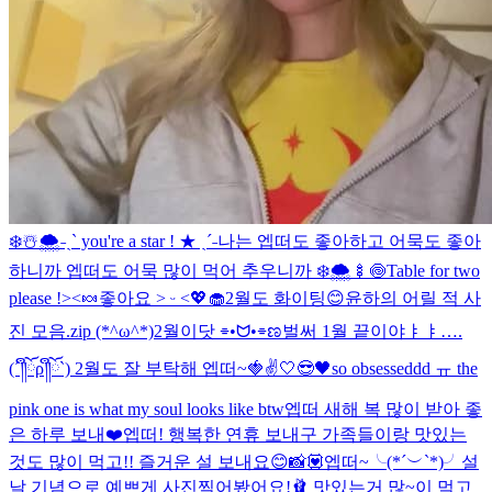
❄️☃️🌨️
˗ˏˋ you're a star ! ★ ˎˊ˗
나는 엡떠도 좋아하고 어묵도 좋아
하니까 엡떠도 어묵 많이 먹어 추우니까 ❄️🌨️🍢🍥
Table for two
please !><🍬
좋아요 ˃ ᵕ ˂💖🧁
2월도 화이팅😊
윤하의 어릴 적 사
진 모음.zip (*^ω^*)
2월이닷 ⌯•ᗢ•⌯ಣ
벌써 1월 끝이야ㅑㅑ….
(´༎ຶོρ༎ຶོ`) 2월도 잘 부탁해 엡떠~🍓✌️
🤍😎🖤
so obsesseddd ㅠ the
pink one is what my soul looks like btw
엡떠 새해 복 많이 받아 좋
은 하루 보내❤️
엡떠! 행복한 연휴 보내구 가족들이랑 맛있는
것도 많이 먹고!! 즐거운 설 보내요😊
📸💟
엡떠~╰(*´︶`*)╯설
날 기념으로 예쁘게 사진찍어봤어요!🩰 맛있는거 많~이 먹고