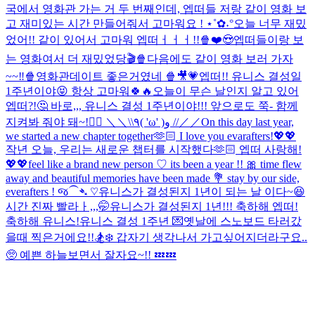
국에서 영화관 가는 거 두 번째인데, 엡떠들 저랑 같이 영화 보
고 재미있는 시간 만들어줘서 고마워요 ! ⋆˚✿˖°
오늘 너무 재밌
었어!! 같이 있어서 고마워 엡떠ㅓㅓㅓ!!🍿❤️😍
엡떠들이랑 보
는 영화여서 더 재밌었당🎬🍿
다음에도 같이 영화 보러 가자
~~‼️🍿
영화관데이트 좋은거였네 🍿🎥💗
엡떠!! 유니스 결성일
1주년이야😝 항상 고마워🍀🔥
오늘이 무슨 날인지 알고 있어
엡떠?!🤔 바로,,, 유니스 결성 1주년이야!!! 앞으로도 쭉- 함께
지켜봐 줘야 돼~!❤️‍🔥 ＼＼\\٩( 'ω' )و //／／
On this day last year,
we started a new chapter together🫶🏻 I love you evarafters!💖💖
작년 오늘, 우리는 새로운 챕터를 시작했다🫶🏻 엡떠 사랑해!
💖💖
feel like a brand new person ♡ its been a year !! 🎀 time flew
away and beautiful memories have been made 💐 stay by our side,
everafters ! જ⁀➴ ♡
유니스가 결성된지 1년이 되는 날 이다~😆
시간 진짜 빨라ㅏ,,,🤭
유니스가 결성된지 1년!!! 축하해 엡떠!
축하해 유니스!
유니스 결성 1주년 💌
옛날에 스노보드 타러갔
을때 찍은거에요!!🏂❄️ 갑자기 생각나서 가고싶어지더라구요..
🥺 예쁜 하늘보면서 잘자요~!! 💤💤