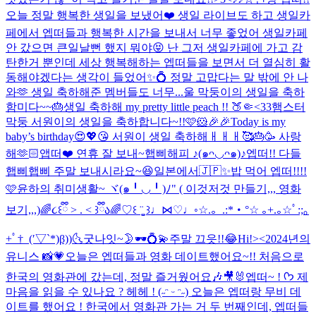
오늘 정말 행복한 생일을 보냈어❤️ 생일 라이브도 하고 생일카
페에서 엡떠들과 행복한 시간을 보내서 너무 좋었어 생일카페
안 갔으면 큰일날뻔 했지 뭐야😝 난 그저 생일카페에 가고 감
탄한거 뿐인데 세상 행복해하는 엡떠들을 보면서 더 열심히 활
동해야겠다는 생각이 들었어✨💍 정말 고맙다는 말 밖에 안 나
와🫶 생일 축하해준 멤버들도 너무...
울 막둥이의 생일을 축하
함미다~~🎂
생일 축하해 my pretty little peach !! 🍑🤏<33
햄스터
막둥 서원이의 생일을 축하합니다~!!🩷🐹🎉🎉
Today is my
baby’s birthday😍💖😘 서원이 생일 축하해ㅐㅐㅐ🥰🎂🥳 사랑
해🫶🏻
앱떠❤️ 연휴 잘 보내~
햅삐해피 ♪(๑ᴖ◡ᴖ๑)♪
엡떠!! 다들
햅삐햅삐 주말 보내시라요~😆
일본에서🇯🇵✨
밥 먹어 엡떠!!!!
🩷
윤하의 취미생활~ ヾ(๑╹◡╹)ﾉ" ( 이것저것 만들기,,, 영화
보기,,,)
🌈૮꒰ྀི > . < ꒱ྀིა🌈
♡꒰ ¨̮͚ ꒱♩⋈♡♩◦
☆.。.:*・°☆ ｡+.｡☆ﾟ:;｡
+ﾟ†_(′▽`*)β))
🌜굿나잇~🌛
🕶️💍💫
주말 끄읏!!😂
Hi!><
2024년의
유니스 📸💗
오늘은 엡떠들과 영화 데이트했어요~!! 처음으로
한국의 영화관에 갔는데, 정말 즐거웠어요🎶🎥🐰
엡떠~ ! ᡣ𐭩 제
마음을 읽을 수 있나요 ? 헤헤 ! (˶ᵔ ᵕ ᵔ˶) 오늘은 엡떠랑 무비 데
이트를 했어요 ! 한국에서 영화관 가는 거 두 번째인데, 엡떠들