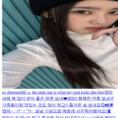
so obsesseddd ㅠ the pink one is what my soul looks like btw
엡떠
새해 복 많이 받아 좋은 하루 보내❤️
엡떠! 행복한 연휴 보내구
가족들이랑 맛있는 것도 많이 먹고!! 즐거운 설 보내요😊
📸💟
엡떠~╰(*´︶`*)╯설날 기념으로 예쁘게 사진찍어봤어요!🩰
맛있는거 많~이 먹고 즐거운 설날 보내요!!>3<
♪♪☆
안녕 엡떠!!