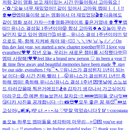
저랑 같이 영화 보고 재미있는 시간 만들어줘서 고마워요 !
⋆˚✿˖°
오늘 너무 재밌었어!! 같이 있어서 고마워 엡떠ㅓㅓㅓ!!
🍿❤️😍
엡떠들이랑 보는 영화여서 더 재밌었당🎬🍿
다음에도
같이 영화 보러 가자~~‼️🍿
영화관데이트 좋은거였네 🍿🎥💗
엡
떠!! 유니스 결성일 1주년이야😝 항상 고마워🍀🔥
오늘이 무슨
날인지 알고 있어 엡떠?!🤔 바로,,, 유니스 결성 1주년이야!!! 앞
으로도 쭉- 함께 지켜봐 줘야 돼~!❤️‍🔥 ＼＼\\٩( 'ω' )و //／／
On
this day last year, we started a new chapter together🫶🏻 I love you
evarafters!💖💖 작년 오늘, 우리는 새로운 챕터를 시작했다🫶🏻
엡떠 사랑해!💖💖
feel like a brand new person ♡ its been a year !!
🎀 time flew away and beautiful memories have been made 💐 stay
by our side, everafters ! જ⁀➴ ♡
유니스가 결성된지 1년이 되는
날 이다~😆 시간 진짜 빨라ㅏ,,,🤭
유니스가 결성된지 1년!!! 축
하해 엡떠! 축하해 유니스!
유니스 결성 1주년 💌
옛날에 스노보
드 타러갔을때 찍은거에요!!🏂❄️ 갑자기 생각나서 가고싶어지
더라구요..🥺 예쁜 하늘보면서 잘자요~!! 💤💤
엡떠들 굿나잇💤
😴
디카 사진을 공개합니다 ~!✨📸
😎🖤
모두 좋은 꿈 꿔😴💤
보
고싶어(⁎⁍̴̆Ɛ⁍̴̆⁎)
🩵 ૮꒰ ˶• ༝ •˶꒱ა ♡🩵
잘 먹었습니다🥄🥢
✨cocogaga
🎀
오늘 하루도 엡떠들을 생각하며 마무리,,,⭐️🙂
💌 you've got
mail >ᴗ< !! everafters ~ im feeling grateful today ♡ thank you for