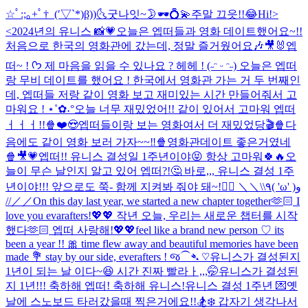
☆ﾟ:;｡+ﾟ†_(′▽`*)β))
🌜굿나잇~🌛
🕶️💍💫
주말 끄읏!!😂
Hi!>
<
2024년의 유니스 📸💗
오늘은 엡떠들과 영화 데이트했어요~!!
처음으로 한국의 영화관에 갔는데, 정말 즐거웠어요🎶🎥🐰
엡
떠~ ! ᡣ𐭩 제 마음을 읽을 수 있나요 ? 헤헤 ! (˶ᵔ ᵕ ᵔ˶) 오늘은 엡떠
랑 무비 데이트를 했어요 ! 한국에서 영화관 가는 거 두 번째인
데, 엡떠들 저랑 같이 영화 보고 재미있는 시간 만들어줘서 고
마워요 ! ⋆˚✿˖°
오늘 너무 재밌었어!! 같이 있어서 고마워 엡떠
ㅓㅓㅓ!!🍿❤️😍
엡떠들이랑 보는 영화여서 더 재밌었당🎬🍿
다
음에도 같이 영화 보러 가자~~‼️🍿
영화관데이트 좋은거였네
🍿🎥💗
엡떠!! 유니스 결성일 1주년이야😝 항상 고마워🍀🔥
오
늘이 무슨 날인지 알고 있어 엡떠?!🤔 바로,,, 유니스 결성 1주
년이야!!! 앞으로도 쭉- 함께 지켜봐 줘야 돼~!❤️‍🔥 ＼＼\\٩( 'ω' )و
//／／
On this day last year, we started a new chapter together🫶🏻 I
love you evarafters!💖💖 작년 오늘, 우리는 새로운 챕터를 시작
했다🫶🏻 엡떠 사랑해!💖💖
feel like a brand new person ♡ its
been a year !! 🎀 time flew away and beautiful memories have been
made 💐 stay by our side, everafters ! જ⁀➴ ♡
유니스가 결성된지
1년이 되는 날 이다~😆 시간 진짜 빨라ㅏ,,,🤭
유니스가 결성된
지 1년!!! 축하해 엡떠! 축하해 유니스!
유니스 결성 1주년 💌
옛
날에 스노보드 타러갔을때 찍은거에요!!🏂❄️ 갑자기 생각나서