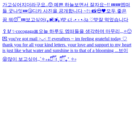
가고싶어지더라구요..🥺 예쁜 하늘보면서 잘자요~!! 💤💤
엡떠
들 굿나잇💤😴
디카 사진을 공개합니다 ~!✨📸
😎🖤
모두 좋은
꿈 꿔😴💤
보고싶어(⁎⁍̴̆Ɛ⁍̴̆⁎)
🩵 ૮꒰ ˶• ༝ •˶꒱ა ♡🩵
잘 먹었습니다
🥄🥢
✨cocogaga🎀
오늘 하루도 엡떠들을 생각하며 마무리,,,⭐️🙂
💌 you've got mail >ᴗ< !! everafters ~ im feeling grateful today ♡
thank you for all your kind letters. your love and support to my heart
is just like what water and sunshine is to that of a blooming ...
브이
😝
많이 보고싶어,,˚✧₊⁎❝᷀ົཽ≀ˍ̮ ❝᷀ົཽ⁎⁺˳✧༚