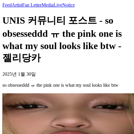
Feed
Artist
Fan Letter
Media
Live
Notice
UNIS 커뮤니티 포스트 - so
obsesseddd ㅠ the pink one is
what my soul looks like btw -
젤리당카
2025년 1월 30일
so obsesseddd ㅠ the pink one is what my soul looks like btw