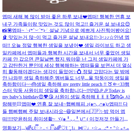
엡떠 새해 복 많이 받아 좋은 하루 보내❤️
엡떠! 행복한 연휴 보
내구 가족들이랑 맛있는 것도 많이 먹고!! 즐거운 설 보내요😊
📸💟
엡떠~╰(*´︶`*)╯설날 기념으로 예쁘게 사진찍어봤어요!
🩰 맛있는거 많~이 먹고 즐거운 설날 보내요!!>3<
♪♪☆
안녕 엡
떠!! 오늘 정말 행복한 생일을 보냈어❤️ 생일 라이브도 하고 생
일카페에서 엡떠들과 행복한 시간을 보내서 너무 좋었어 생일
카페 안 갔으면 큰일날뻔 했지 뭐야😝 난 그저 생일카페에 가
고 감탄한거 뿐인데 세상 행복해하는 엡떠들을 보면서 더 열심
히 활동해야겠다는 생각이 들었어✨💍 정말 고맙다는 말 밖에
안 나와🫶 생일 축하해준 멤버들도 너무...
울 막둥이의 생일을
축하함미다~~🎂
생일 축하해 my pretty little peach !! 🍑🤏<33
햄
스터 막둥 서원이의 생일을 축하합니다~!!🩷🐹🎉🎉
Today is
my baby’s birthday😍💖😘 서원이 생일 축하해ㅐㅐㅐ🥰🎂🥳 사
랑해🫶🏻
앱떠❤️ 연휴 잘 보내~
햅삐해피 ♪(๑ᴖ◡ᴖ๑)♪
엡떠!! 다
들 햅삐햅삐 주말 보내시라요~😆
일본에서🇯🇵✨
밥 먹어 엡
떠!!!!🩷
윤하의 취미생활~ ヾ(๑╹◡╹)ﾉ" ( 이것저것 만들기,,,
영화보기,,,)
🌈૮꒰ྀི > . < ꒱ྀིა🌈
♡꒰ ¨̮͚ ꒱♩⋈♡♩◦
☆.。.:*・°☆ ｡+.｡