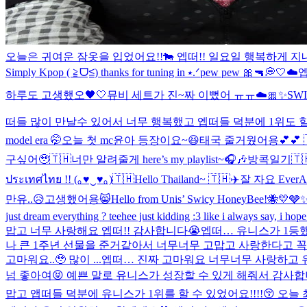
오늘은 귀여운 잠옷을 입었어요!!🐄 엡떠!! 일요일 행복하게 지내
Simply Kpop ( ≧ᗜ≦) thanks for tuning in ⭑.ᐟ
pew pew 🎀🔫
💭🤍☁️
엡
하루도 고생했오🖤🤍
뮤비 세트가 진~짜 이뻤어 ㅠㅠ☁️🎀✨
SW
떠들 많이 만날수 있어서 너무 행복했고 엡떠들 덕분에 1위도 할
model era 🤭
오늘 첫 mc윤아 등장이요~😆
태국 줄거웠어용💕💕 
구싶어🥹🇹🇭
너만 알려줄게 here’s my playlist~🎧🎶
방콕일기🇹
ประเทศไทย !! (｡♥‿♥｡)🇹🇭
Hello Thailand~ 🇹🇭✈️
잘 자요 EverA
만유..😥
고생했어용😸
Hello from Unis’ Swicy HoneyBee!🐝💛🩶
just dream everything ? teehee just kidding :3 like i always say, i ho
맙고 너무 사랑해요 엡떠!! 감사합니다😭
엡떠… 유니스가 1등했
나 큰 1주년 선물을 준거같아서 너무너무 고맙고 사랑한다고 꼭
고마워요..🥹 많이 ...
엡떠… 진짜 고마워요 너무너무 사랑하고 유
넘 좋아여😝 예쁜 말로 유니스가 성장할 수 있게 해줘서 감사합니다 
맙고 앱떠들 덕분에 유니스가 1위를 할 수 있었어요!!!!😚 오