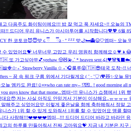
고 다음주도 화이팅이에요!!! 밥 잘 먹고 푹 자세요~!! 오늘의 T
떠!! 드디어 우리 유니스가 아시아투어를 시작합니다💖💖 6월 8
ICY 한 코토코😈😇
🩵 ૮ ྀི_ _ ྀིა · ° ᙆᙆᙆ 🩵
🌙🛏️👻😉🤍
엡떠~ 오늘 
 수 있었어요💝 너무너무 고맙고 우리 영원히 함께해요☺️💗
👧😳
🇭 또 가고싶아🫶💕
yeehaw 🤠🧸💫
.˚ * heaven sent ໒꒱
🖤🐼🐈‍⬛☁️
📖
🍓✩‧₊˚ Strawberry Vanilla ✩ ₊˚🎧
룰루😝
🇹🇭😎
태국 도착~!! 
fters ~ 꿈 속 핑크 구름 위에서 기다릴게요 ( ˘͈ ᵕ ˘͈♡)
💖🧸✨
오늘 뮤뱅
✨
오늘 엠카도 완료!☺️🍬
who can rate my-- ⁉️
💌.. ! good morning all m
pe you guys know that that mome...
엡떠ｰ!!! 유니스가 쇼챔에서 1위
대요🥹 저는 사실 아직도 안믿겨서 기분이 이상해요..ㅠㅠㅠㅠ 
 말해주고 싶었어요🩷 이렇게 좋은날을 함께 축하해줘서 정말 고
니스가 1위 할 수 있게 도와줘서 1위를 할 수 있었어요 앵콜 할
사랑해!!!❤️❤️❤️❤️
엡떠,,,!!! 드디어 드디어 바라고 바라던 
늘 최고의 하루를 만들어줘서 진짜 고마워요💝 지금 내 기분은 지구 