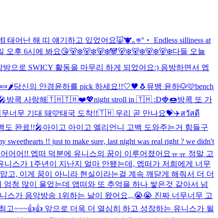
MI 태어난 해 띠 얘기하고 있었어요🐷🐮
｡𖦹°‧ Endless silliness at
일 오후 6시에 봐요😘
🐻‍❄️🐻‍❄️🐻‍❄️🐼🐻‍❄️🐻‍❄️🐻‍❄️🐻‍❄️
다들 오늘
막방으로 SWICY 활동을 마무리 하게 되었어요:) 음방하면서 엡
🍬🌶️
당신의 안경윤하를 pick 하세요!!
🤍🖤🐧
뮤뱅 윤하🐶🩷
bench
🎤
방콕 사랑해🇹🇭🇹🇭❤️💖
night stroll in 🇹🇭 :D
🍓🍩
방콕 또 가
너무너무 기대 돼🩷
태국 도착!!🇹🇭 우리 곧 만나요💝✈️
สวัสดี
도 완료!!🎤
아이고 아이고 엘리언니 고백 도와주는거 힘들구
y sweethearts !! just to make sure, last night was real right ? we didn't
 했어어어!! 엡떠 덕분에 유니스의 꿈이 이루어졌어요ㅠㅠ 정말 고
유니스가 1주년이 지난지 얼마 안됐는데, 엡떠가 저희에게 너무
맙고, 이게 꿈이 아니라 현실이라는걸 계속 깨닫게 해줘서 더 더
때 엄청 많이 울었는데 앱떠와 또 추억을 하나 쌓은것 같아서 넘
유니스가 음악방송 1위하는 날이 왔어요,,,😭😭 진짜 너무너무 고
최고~~~👍👍 앞으로 더욱 더 열심히 하고 성장하는 유니스가 될