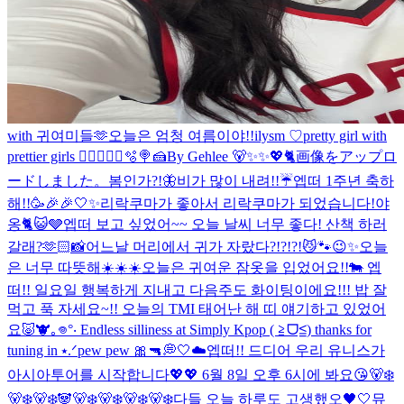
with 귀여미들🫶
오늘은 엄청 여름이야!!
ilysm ♡
pretty girl with
prettier girls 😮‍💨
🧑‍🍳🐰🫧🍭🍰
By Gehlee 🐻✨✨💖🐈
画像をアップロ
ードしました。
봄인가?!🦋
비가 많이 내려!!☔️
엡떠 1주년 축하
해!!🥳🎉🎉
🤍✨
리락쿠마가 좋아서 리락쿠마가 되었습니다!
야
옹🐈😺🩶
엡떠 보고 싶었어~~ 오늘 날씨 너무 좋다! 산책 하러
갈래?🫶🏻
📸
어느날 머리에서 귀가 자랐다?!?!?!😼🐾
😉✨
오늘
은 너무 따뜻해☀️☀️☀️
오늘은 귀여운 잠옷을 입었어요!!🐄 엡
떠!! 일요일 행복하게 지내고 다음주도 화이팅이에요!!! 밥 잘
먹고 푹 자세요~!! 오늘의 TMI 태어난 해 띠 얘기하고 있었어
요🐷🐮
｡𖦹°‧ Endless silliness at Simply Kpop ( ≧ᗜ≦) thanks for
tuning in ⭑.ᐟ
pew pew 🎀🔫
💭🤍☁️
엡떠!! 드디어 우리 유니스가
아시아투어를 시작합니다💖💖 6월 8일 오후 6시에 봐요😘
🐻‍❄️
🐻‍❄️🐻‍❄️🐼🐻‍❄️🐻‍❄️🐻‍❄️🐻‍❄️
다들 오늘 하루도 고생했오🖤🤍
뮤