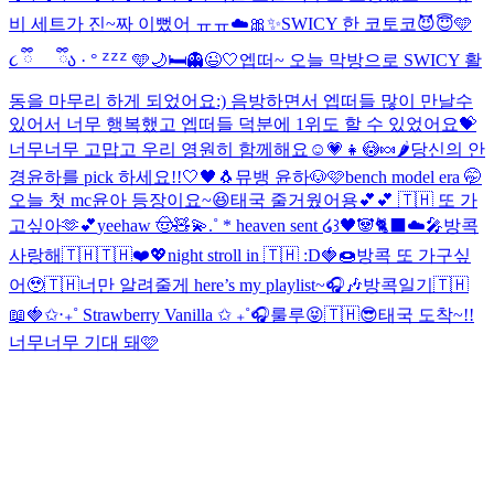
비 세트가 진~짜 이뻤어 ㅠㅠ☁️🎀✨
SWICY 한 코토코😈😇
🩵
૮ ྀི_ _ ྀིა · ° ᙆᙆᙆ 🩵
🌙🛏️👻😉🤍
엡떠~ 오늘 막방으로 SWICY 활
동을 마무리 하게 되었어요:) 음방하면서 엡떠들 많이 만날수
있어서 너무 행복했고 엡떠들 덕분에 1위도 할 수 있었어요💝
너무너무 고맙고 우리 영원히 함께해요☺️💗
👧😳🍬🌶️
당신의 안
경윤하를 pick 하세요!!
🤍🖤🐧
뮤뱅 윤하🐶🩷
bench model era 🤭
오늘 첫 mc윤아 등장이요~😆
태국 줄거웠어용💕💕 🇹🇭 또 가
고싶아🫶💕
yeehaw 🤠🧸💫
.˚ * heaven sent ໒꒱
🖤🐼🐈‍⬛☁️🎤
방콕
사랑해🇹🇭🇹🇭❤️💖
night stroll in 🇹🇭 :D
🍓🍩
방콕 또 가구싶
어🥹🇹🇭
너만 알려줄게 here’s my playlist~🎧🎶
방콕일기🇹🇭
📖
🍓✩‧₊˚ Strawberry Vanilla ✩ ₊˚🎧
룰루😝
🇹🇭😎
태국 도착~!!
너무너무 기대 돼🩷