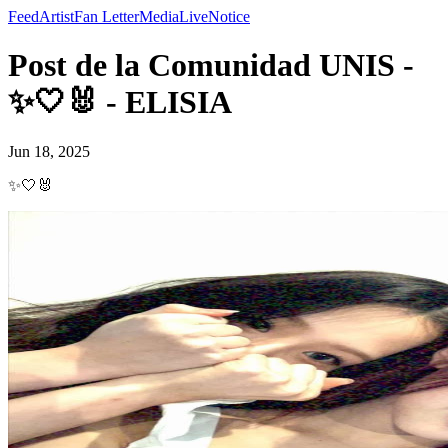
Feed
Artist
Fan Letter
Media
Live
Notice
Post de la Comunidad UNIS -
✨🤍🐰 - ELISIA
Jun 18, 2025
✨🤍🐰