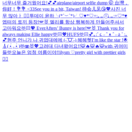
너무너무 즐거웠어요!💕💕
airplane/airport selfie dump 🤭 台灣，
你好！💐💐 <33
See you in a bit, Taiwan! 待会儿见😘💖
사진 너
무 많아ㅏ 😵‍💫
투데이 윤하╰(*´︶`*)╯♡
♥*♡+:｡.｡ ⍤⃝｡.｡:+♡*♥
엡떠의 토끼 등장!🪽🐰 엘리를 항상 행복하게 만들어주셔서
고마워요🫶🏻💖 EverAfters’ Bunny is here!🪽🐰 Thank you for
always making Ellie happy🫶🏻💖
HUFS🫶🏻
💕｡:˚ ૮ ˶ ˆ ᴥ ˆ ˶ ა ˚ :｡
💕
현주 언니가 나 귀엽대에에 (˶ˆᗜˆ˵) 헤헤헷
I’m like the star !🌟
🎸
( •́ ₃ •̀ )🫶
🫨🐰💖
고려대 다녀왔어요!!🐯🔥🐯🔥🐯
with 귀여미
들🫶
오늘은 엄청 여름이야!!
ilysm ♡
pretty girl with prettier girls
😮‍💨