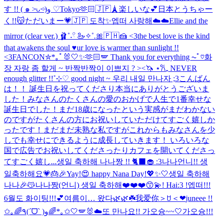
す !! ( ๑ ˃̵ᴗ˂̵)و ♡
Tokyo🫶🏻🇯🇵🗼
楽しいな💕
日本とうちゃー
く!!😽
ただいまー💗
🇯🇵 도착✨
엡떠 사랑해☁️☁️
Ellie and the
mirror (clear ver.) 🩰˚˖𓍢 🦢✧˚.🎀
🇵🇭🍰 <3
the best love is the kind
that awakens the soul ♥︎
ur love is warmer than sunlight !!
<3
FANCON✮*｡ﾟ
🐰🤍✨🫶🏻🪽 Thank you for everything ⏦ﾟ♡︎
화
장 자랑 좀 할게 ~ 반짝반짝이 이쁘지 ? ><🦄 ⋆𐙚₊ NEVER
enough glitter !!˚⊹♡ good night ~ 우리 내일 만나자 ;3
こんばん
は！！ 誕生日を祝ってくださり本当にありがとうございま
した！みなさんのたくさんの愛のおかげで人生で1番幸せな
誕生日でした！まだ18歳になったという実感がまだわかない
のですがたくさんの方にお祝いしていただけてすごく嬉しか
ったです！まだまだ未熟な私ですがこれからもみなさんを少
しでも幸せにできるように成長していきます！ いろいろな
国で広告でお祝いしてくださったりカフェを開いてくださっ
てすごく嬉し...
생일 축하해 나나짱 !! 🐈‍⬛🧁 :3
나나언니!! 생
일축하해요💗🎂🎉
Yay!😍 happy Nana Day!💖✨🤍
생일 축하해
나나🎉😽
나나짱(언니) 생일 축하해❤️❤️❤️😙💫
! Hai:3 !
엡떠!!!
6월도 화이팅!!!💕
여름이… 왔다🌿🌿☘️
我爱你＞ꇴ＜❤︎
juneee !!
✩｡🌈٩(ˊᗜˋ )و🌈*｡✩
🤍🪽🐰☁️
또 만나요!! 가오슝~~🤍
가오슝!!!