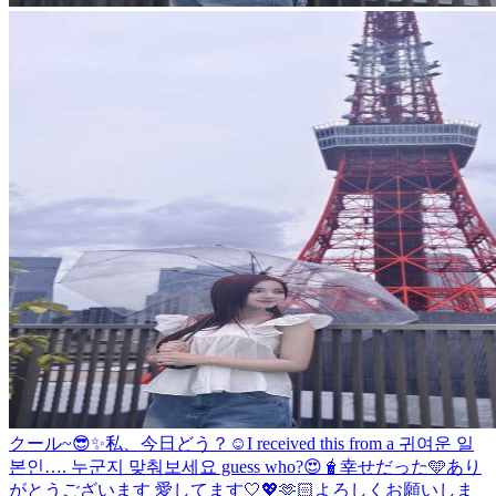
クール~😎✨
私、今日どう？☺️
I received this from a 귀여운 일
본인…. 누군지 맞춰보세요 guess who?😍🧋
幸せだった🩵
あり
がとうございます 愛してます🤍💖🫶🏻
よろしくお願いしま