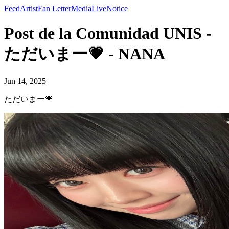
Feed
Artist
Fan Letter
Media
Live
Notice
Post de la Comunidad UNIS -
ただいまー💗 - NANA
Jun 14, 2025
ただいまー💗