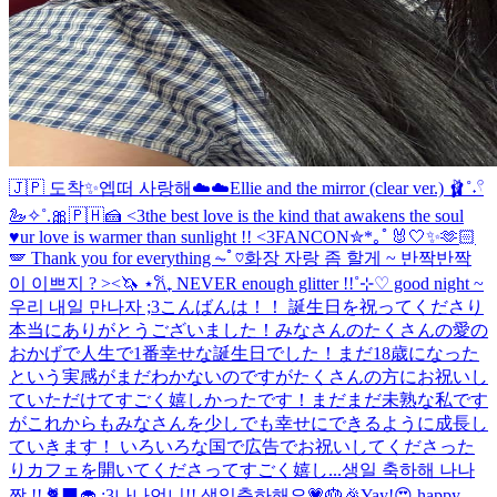
🇯🇵 도착✨
엡떠 사랑해☁️☁️
Ellie and the mirror (clear ver.) 🩰˚˖𓍢
🦢✧˚.🎀
🇵🇭🍰 <3
the best love is the kind that awakens the soul
♥︎
ur love is warmer than sunlight !! <3
FANCON✮*｡ﾟ
🐰🤍✨🫶🏻
🪽 Thank you for everything ⏦ﾟ♡︎
화장 자랑 좀 할게 ~ 반짝반짝
이 이쁘지 ? ><🦄 ⋆𐙚₊ NEVER enough glitter !!˚⊹♡ good night ~
우리 내일 만나자 ;3
こんばんは！！ 誕生日を祝ってくださり
本当にありがとうございました！みなさんのたくさんの愛の
おかげで人生で1番幸せな誕生日でした！まだ18歳になった
という実感がまだわかないのですがたくさんの方にお祝いし
ていただけてすごく嬉しかったです！まだまだ未熟な私です
がこれからもみなさんを少しでも幸せにできるように成長し
ていきます！ いろいろな国で広告でお祝いしてくださった
りカフェを開いてくださってすごく嬉し...
생일 축하해 나나
짱 !! 🐈‍⬛🧁 :3
나나언니!! 생일축하해요💗🎂🎉
Yay!😍 happy