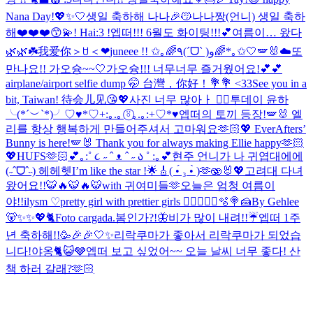
Nana Day!💖✨🤍
생일 축하해 나나🎉😽
나나짱(언니) 생일 축하
해❤️❤️❤️😙💫
! Hai:3 !
엡떠!!! 6월도 화이팅!!!💕
여름이… 왔다
🌿🌿☘️
我爱你＞ꇴ＜❤︎
juneee !! ✩｡🌈٩(ˊᗜˋ )و🌈*｡✩
🤍🪽🐰☁️
또
만나요!! 가오슝~~🤍
가오슝!!! 너무너무 즐거웠어요!💕💕
airplane/airport selfie dump 🤭 台灣，你好！💐💐 <33
See you in a
bit, Taiwan! 待会儿见😘💖
사진 너무 많아ㅏ 😵‍💫
투데이 윤하
╰(*´︶`*)╯♡
♥*♡+:｡.｡ ⍤⃝｡.｡:+♡*♥
엡떠의 토끼 등장!🪽🐰 엘
리를 항상 행복하게 만들어주셔서 고마워요🫶🏻💖 EverAfters’
Bunny is here!🪽🐰 Thank you for always making Ellie happy🫶🏻
💖
HUFS🫶🏻
💕｡:˚ ૮ ˶ ˆ ᴥ ˆ ˶ ა ˚ :｡💕
현주 언니가 나 귀엽대에에
(˶ˆᗜˆ˵) 헤헤헷
I’m like the star !🌟🎸
( •́ ₃ •̀ )🫶
🫨🐰💖
고려대 다녀
왔어요!!🐯🔥🐯🔥🐯
with 귀여미들🫶
오늘은 엄청 여름이
야!!
ilysm ♡
pretty girl with prettier girls 😮‍💨
🧑‍🍳🐰🫧🍭🍰
By Gehlee
🐻✨✨💖🐈
Foto cargada.
봄인가?!🦋
비가 많이 내려!!☔️
엡떠 1주
년 축하해!!🥳🎉🎉
🤍✨
리락쿠마가 좋아서 리락쿠마가 되었습
니다!
야옹🐈😺🩶
엡떠 보고 싶었어~~ 오늘 날씨 너무 좋다! 산
책 하러 갈래?🫶🏻