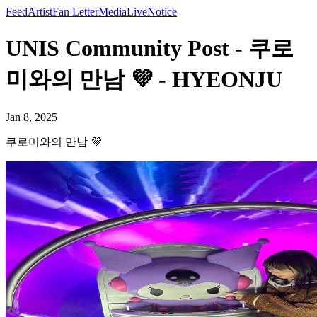
Feed
Artist
Fan Letter
Media
Live
Notice
UNIS Community Post - 쿠로
미와의 만남 💜 - HYEONJU
Jan 8, 2025
쿠로미와의 만남 💜