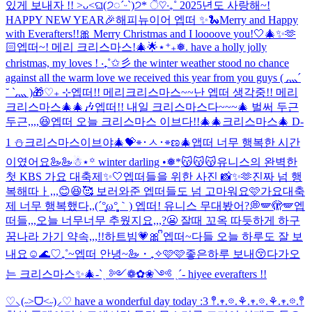
있게 보내자 !! >ᴗ<
ଘ(੭◌ˊᵕˋ)੭* ੈ♡‧₊˚ 2025년도 사랑해~!
HAPPY NEW YEAR🎉
해피뉴이어 엡떠 ✨🐍
Merry and Happy
with Everafters!!🎀 Merry Christmas and I loooove you!🤍🎄✨🫶
🏻
엡떠~! 메리 크리스마스!🎄🌟
⋆⁺₊❅. have a holly jolly
christmas, my loves ! ‧₊˚✩彡 the winter weather stood no chance
against all the warm love we received this year from you guys ( 灬´
˘ `灬 )🎁♡₊ ⊹
엡떠!! 메리크리스마스~~
난 엡떠 생각중!! 메리
크리스마스🎄🎄🎶
엡떠!! 내일 크리스마스다~~~🎄 벌써 두근
두근,,,,😆
엡떠 오늘 크리스마스 이브다!!🎄🎄
크리스마스🎄 D-
1 ⛄️
크리스마스이브야🎄💝
⌯･ㅅ･⌯ಣ
🎄
앱떠 너무 행복한 시간
이였어요🦢🦢
☃︎⋆꙳ winter darling •❅*ִ
😽😽😽
유니스의 완벽한
첫 KBS 가요 대축제✨🤍
엡떠들을 위한 사진 📸✨🫶
진짜 넘 행
복해따ㅏ,,,😊😆🥰 보러와준 엡떠들도 넘 고마워요🩷
가요대축
제 너무 행복했다,,(´°̥̥̥̥̥̥̥̥ω°̥̥̥̥̥̥̥̥｀) 엡떠! 유니스 무대봤어?💭
🪽🫣🪽
엡
떠들,,,오늘 너무너무 추웠지요,,,?😬 잘때 꼬옥 따듯하게 하구
꿈나라 가기 약속,,,!!
하트빔💗🎀 ᩚ
엡떠~다들 오늘 하루도 잘 보
내요☺️
🌊♡₊˚~엡떠 안녕~🦢・₊✧
🩷🩷좋은하루 보내😚
다가오
는 크리스마스✨🎄
-ˋˏ ༻❁✿❀༺ ˎˊ- hiyee everafters !!
♡⸜(˶˃ᗜ˂˶)⸝♡ have a wonderful day today :3 𖤣.𖥧.𖡼.⚘.𖥧.𖡼.⚘.𖥧.𖡼.𖤣