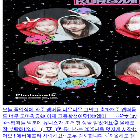
오늘 졸업식에 와준 멤버들 너무너무 고맙고 축하해준 엡떠들
도 너무 고마워요😆 이제 고등학생이닷!!😊
엡떠ㅓㅓ~🩵💙 luv
u><
엡떠들 덕분에 유니스가 2025 첫 상을 받았어요😊 올해도
잘 부탁해!!
엡떠 ! ( ˶ˆᗜˆ˵ )💐 유니스는 2025년을 멋지게 시작했
어요 ! 에버애프터 사랑해요~ 모두 감사합니다 ⏦ﾟ♡︎ 올해도 잼