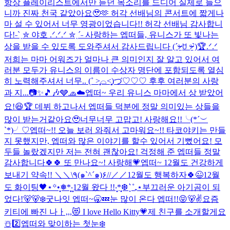
항상 플레이리스트에서만 듣던 목소리를 드디어 실제로 들으
니까 진짜 천국 같았아요🥹🫶 허각 선배님의 콘서트에 짧게나
마 설 수 있어서 너무 영광이었습니다!! 허각 선배님 감사합니
다!
˗ˋˏ✮ 야호 .ᐟ.ᐟ.ᐟ ✮ˎˊ˗ 사랑하는 엡떠들, 유니스가 또 빛나는
상을 받을 수 있도록 도와주셔서 감사드립니다 (ˊᵒ̴̶̷̤ ꇴ ᵒ̴̶̷̤ˋ)🏆.ᐟ.ᐟ
저희는 마마 어워즈가 얼마나 큰 의미인지 잘 알고 있어서 여
러분 모두가 유니스의 이름이 수상자 명단에 포함되도록 열심
히 노력해주셔서 너무.. (˚ ˃̣̣̥⌓˂̣̣̥)づ♡♡♡ 후후 여러분의 사랑
과 지...
📷✨🎵🎶
🩶🧢☁️
엡떠~ 우리 유니스 마마에서 상 받았어
요!😆🏆 데뷔 하고나서 엡떠들 덕분에 정말 의미있는 상들을
많이 받는거같아요🥹너무너무 고맙고! 사랑해요!!╰(*´︶
`*)╯♡
엡떠~!! 오늘 보러 와줘서 고마워요~!! 타코야키는 만들
지 못했지만, 엡떠와 많은 이야기를 할수 있어서 기뻤어요! 모
두들 놀랐겠지만 저는 전혀 괜찮아요! 걱정해 준 엡떠들 정말
감사합니다🍀🍀 또 만나요~! 사랑해💗
엡떠~ 12월도 건강하게
보내기 약속!! ＼＼\٩(๑`^´๑)۶//／／
12월도 행복하자🍀😉
12월
도 화이팅🖤
⋆꙳•̩̩͙❅*̩̩͙‧͙12월 왔다 !!‧͙*̩̩͙❆ ͙͛ ˚₊⋆
부끄러운 아기곰이 되
었다!🐻🐻‍❄️
굿나잇 엡떠~🥱💤
눈 많이 온다 엡떠!!😝
🐻✌️
요즘
키티에 빠진 나ㅏ,,,😻 I love Hello Kitty💗
제 친구를 소개할게요
☃️2️⃣
엡떠와 맞이하는 첫눈❄️