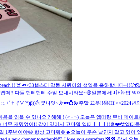
each !! 🍑🤏<33
햄스터 막둥 서원이의 생일을 축하합니다~!!🩷🐹
♪
엡떠!! 다들 햅삐햅삐 주말 보내시라요~😆
일본에서🇯🇵✨
밥 먹어
;｡+ﾟ†_(′▽`*)β))
🌜굿나잇~🌛
🕶️💍💫
주말 끄읏!!😂
Hi!><
2024년
 너무 재밌었어!! 같이 있어서 고마워 엡떠ㅓㅓㅓ!!🍿❤️😍
엡떠들
일 1주년이야😝 항상 고마워🍀🔥
오늘이 무슨 날인지 알고 있어 엡떠
 we started a new chapter together🫶🏻 I love you evaraft