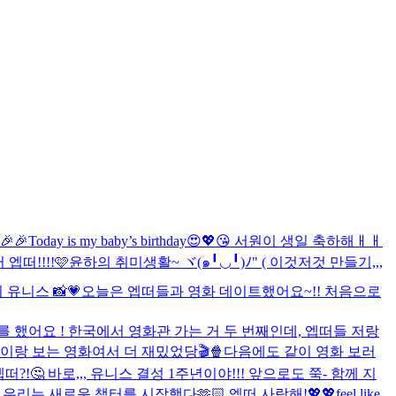
🎉
Today is my baby’s birthday😍💖😘 서원이 생일 축하해ㅐㅐ
 엡떠!!!!🩷
윤하의 취미생활~ ヾ(๑╹◡╹)ﾉ" ( 이것저것 만들기,,,
의 유니스 📸💗
오늘은 엡떠들과 영화 데이트했어요~!! 처음으로
이랑 보는 영화여서 더 재밌었당🎬🍿
다음에도 같이 영화 보러
?!🤔 바로,,, 유니스 결성 1주년이야!!! 앞으로도 쭉- 함께 지
ers!💖💖 작년 오늘, 우리는 새로운 챕터를 시작했다🫶🏻 엡떠 사랑해!💖💖
feel like