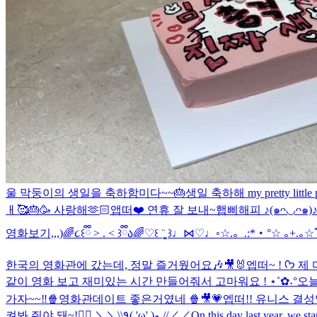
울 막둥이의 생일을 축하함미다~~🎂
생일 축하해 my pretty little p
ㅐ🥰🎂🥳 사랑해🫶🏻
앱떠❤️ 연휴 잘 보내~
햅삐해피 ♪(๑ᴖ◡ᴖ๑)
영화보기,,,)
🌈૮꒰ྀི > . < ꒱ྀིა🌈
♡꒰ ¨̮͚ ꒱♩⋈♡♩◦
☆.。.:*・°☆ ｡+.｡☆ﾟ:
한국의 영화관에 갔는데, 정말 즐거웠어요🎶🎥🐰
엡떠~ ! ᡣ𐭩 제 마음을 읽을 수 있나요 ? 헤헤 ! (˶ᵔ ᵕ ᵔ˶) 오늘은 엡떠랑 무비 데이트를 했어요 ! 한국에서 영화관 가는 거 두 번째인데, 엡떠들 저랑
같이 영화 보고 재미있는 시간 만들어줘서 고마워요 ! ⋆˚✿˖°
오늘
가자~~‼️🍿
영화관데이트 좋은거였네 🍿🎥💗
엡떠!! 유니스 결성
켜봐 줘야 돼~!❤️‍🔥 ＼＼\\٩( 'ω' )و //／／
On this day last year,