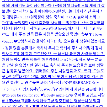
학식! 새학기도 화이팅이여아아ㅏ🥰
학생 엡떠들!! 오늘 새학기 잘
보냈어요? 새학기도 화이팅😝✨🎉
3년전…놀러가서 신난 윤하 사
진 대방출~ >333<
설탕빵아 생일 축하해 !! 🍞🦋 늦어서 소리 ..!
TᴖT
(좀 늦었지만) 생일 축하해 사랑하는 빵윤하ㅏㅏ!^^ 처음부터
나한테 항상 너무 착하고 sweet하고 lovely해서 너무 너무 고마워
🫶🏻 네가 주는 만큼 많은 사랑을 받았으면 좋겠어🥹❤️🍄 I love
youuuu❤️
안녕하세요 윤하입니다!!!!🙌 오늘은 제 생일이었는데요
~ 정말 많은 분들께서 축하해 주시고 함께해 주셔서 어떻게 감사
인사를 드려야 할지 모르겠어요..ㅜ 너무나 과분한 사랑을 받는 것
처럼 느껴질 만큼 행복한 하루였습니다ㅠ🥹 아쉽게도 모든 분들
을 만날 순 없었지만 멀리서도 축하해 주시는 모습들을 보며 정말
큰 감동을 받았어요.. 엡떠들이 주신 사랑만큼 저도...
엡떠! 오늘도
굿나잇😴
내일은 2월의 마지막 날 💗
만두 냠냠🥟
여름이 얼른 왔
으면 좋겠어…🍧🍉
❤️🌹
코©
감자~~냠냠🥔🍟
BBBBANG☆〜
（ゝ。∂）
더있지롱🤭
(՞⸝⸝ᵒ̴̶̷᷄꒳ᵒ̴̶̷᷅⸝⸝՞)💕
엡떠에게 사진을 공유합니다
🩶
do you be you for you 🌟
Lovely night~🦢🩶 엡떠들 고맙고 사랑
해ㅐ🥰😍🫶🏻
엡떠 사랑해🩵
그냥 당충전하는 영상
굿나잇 엡떠
~⋆˙⟡♡
엉금일기🐢
🖤🖤
💕🌸🎀🌺
오늘도 으쌰으쌰 화이팅!!👊💥