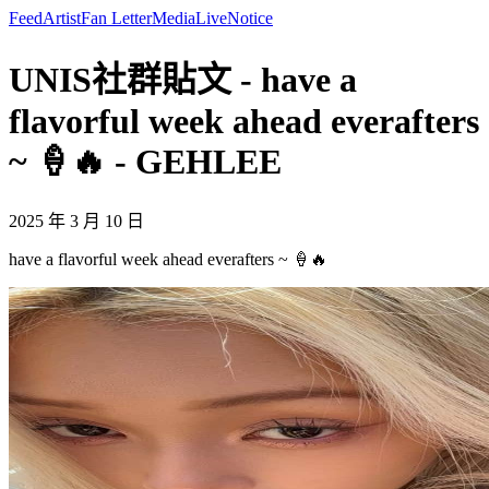
Feed
Artist
Fan Letter
Media
Live
Notice
UNIS社群貼文 - have a
flavorful week ahead everafters
~ 🍦🔥 - GEHLEE
2025 年 3 月 10 日
have a flavorful week ahead everafters ~ 🍦🔥