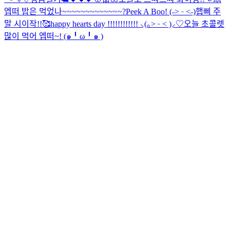
엡떠 밥은 먹었나~~~~~~~~~~~~~?
Peek A Boo! (˶˃ ᵕ ˂˶)
햅삐 주
말 시이작!!🥰
happy hearts day !!!!!!!!!!!! ⸜(｡˃ ᵕ ˂ )⸝♡
오늘 초콜렛
많이 먹어 엡떠~! (๑╹ω╹๑ )