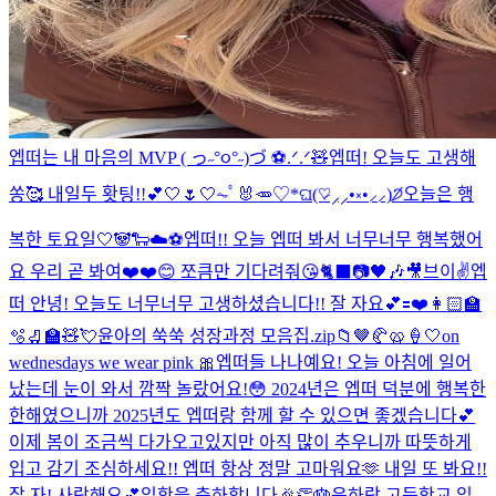
엡떠는 내 마음의 MVP ( っ˶°૦°˶)づ ⚽️.ᐟ.ᐟ
🧸
엡떠! 오늘도 고생해
쏭🥰 내일두 홧팅!!💕
🤍🌷🤍
⏦ﾟ🐰🥕♡︎
*ଘ(♡̷⸝⸝•༝•⸝⸝)੭̸
오늘은 행
복한 토요일🤍🐼🐑☁️⚽️
엡떠!! 오늘 엡떠 봐서 너무너무 행복했어
요 우리 곧 봐여❤️❤️😊 쪼큼만 기다려줘😘
🐈‍⬛📷🖤🎶🎥
브이✌️
엡
떠 안녕! 오늘도 너무너무 고생하셨습니다!! 잘 자요💕
🟰❤️
👩🏻‍🏫
🫧🛼🏫🧸💘
윤아의 쑥쑥 성장과정 모음집.zip📁
🤎🥐🥨🍦🤍
on
wednesdays we wear pink 🎀
엡떠들 나나예요! 오늘 아침에 일어
났는데 눈이 와서 깜짝 놀랐어요!😳 2024년은 엡떠 덕분에 행복한
한해였으니까 2025년도 엡떠랑 함께 할 수 있으면 좋겠습니다💕
이제 봄이 조금씩 다가오고있지만 아직 많이 추우니까 따뜻하게
입고 감기 조심하세요!! 엡떠 항상 정말 고마워요🫶 내일 또 봐요!!
잘 자! 사랑해요💕
입학을 축하합니다🎉👏🎂
윤하랑 고등학교 입