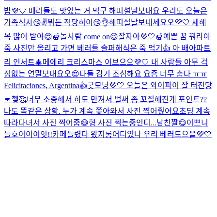
밥💜🤍 베러들도 맛있는 거 먹구 해피설날보내요 우리도 오늘은
가족식사😘✌️
뭐든 적당히이😘👌
해피설날보내세요오💜🤍 새해
복 많이 받아😍🍯
놀사람 come on😉
잘자아💜🤍🍯예쁜 꿈 꿔라아
죽 사진만 올리고 가면 베러들 슬퍼해
식은 죽 먹기👍 아 배아파
트
리 인서트🎄
메에리 크리스마스 이브으으💜🤍 내 사랑들 아무 걱
정없는 연말보내요오😍
다들 감기 조심해요 요즘 너무 춥다 ㅠㅠ
Felicitaciones, Argentina👍
굿모닝💜🤍 오늘은 와이파이 잘 터진당
👊헿🥰
너무 소중해서 하도 만져서 벌써 좀 꼬질해진게 포인트
??
나도 똑같은 상황. 누가 계속 쫒아와서 사진 찍어줬어요
초딩 계속
따라다녀서 사진 찍어줌😅
형 사진 찍는중인디...
남친짤😋
이쁘니
들
호이이이잇!!
카페들렸다 왔지롱
어디있나 우리 베러드으을💜🤍