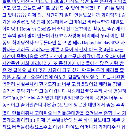
실로 이루어진 지 어느덧 1600일. 아직도 꿈만 같은 응원과 사랑을
받고 있고, 오늘도 무대로 보답할 수 있어 행복합니다 :)
다들 일하
고 있나????? 이제 퇴근시간까지 얼마 안남았으니까 화이팅해!!
즐
거운 주말😎
첫 방 함께 응원해줘서 고마워요 베러들💜🤍 내일도
화이팅!!!
Hot🔥 vs Cool🧊 베러의 선택은??
이번 활동도 즐겁게 예
쁜 추억 많이 많이 만들어가요💜🤍
사랑해 베리베리 우리 이번 활
동도 화이팅
잘자 모두들
나만 눈 뜨면 돼👀
Happy birthday💜🤍 사
랑하는 베러들 '베러'라는 예쁜 이름이 생긴지 어느 덧 4년이라는
시간이 흘렀어요😍 정말 시간이 빠르구나 생각이 들어요 4년이란
시간동안 저희 베리베리가 또 동헌이가 베러들에게 많은 사랑 받
은 것 같아요 날 더 멋진 사람이 되고 싶게 만드는 우리 베러들 즐
거운 26일 보내요😘
아침에 여노가 달걀말이해줬습니다🍳
시원한
옆머리 시절
무사히 한국도착!!! 너무 고생많았어요 베러들 정말
즐거운 추억 가득안고 돌아갑니다 사랑해요💜🤍
우리 사랑 영원히
💜🤍
[#동헌] 너무 즐거웠던 대만일정!!💜🤍 어제 공연은 너무 감
동적이고 즐거웠습니다😍👍 3년만에 방문한 대만에서 좋은 추억
많이 만들어줘서 고마워요 베러들😘
대만을 즐겨보는 중
힘내서 가
볼게요.
화이팅!!!!!
이제 곧 주말!!💜🤍 남은 하루 잘보내고 예쁜 꿈
꿔요 베러들😍👍
요소수소 아닙니다
여노 어머니가 가져다주신 집