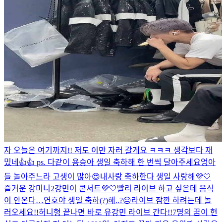
자 오늘은 여기까지!! 저도 이만 자러 갈게요 ㅋㅋㅋ 생각보다 재
밌네👍👍 ps. 다같이 용승아 생일 축하해 한 번씩 달아주세요
엉아
들 놀아주느라 고생이 많아😍
내사랑 축하한다 생일 사랑해💜🤍
즐거운 강미니2
강민이 콘서트💜🤍
빨리 라이브 하고 싶은데 음식
이 안온다…
연호야 생일 축하(?)해..?😐
라이브 잠깐 하려는데 놀
러오세요!!
허니형 끝나면 바로 유강민 라이브 간다!!
7명의 꿈이 현