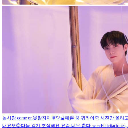
놀사람 come on😉
잘자아💜🤍🍯예쁜 꿈 꿔라아
죽 사진만 올리고
내요오😍
다들 감기 조심해요 요즘 너무 춥다 ㅠㅠ
Felicitaciones