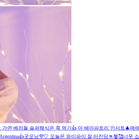
 가면 베러들 슬퍼해
식은 죽 먹기👍 아 배아파
트리 인서트🎄
메에
, Argentina👍
굿모닝💜🤍 오늘은 와이파이 잘 터진당👊헿🥰
너무 