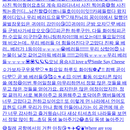
사진 찍어줬어요
초딩 계속 따라다녀서 사진 찍어줌😅
형 사진
찍는중인디...
남친짤😋
이쁘니들
호이이이잇!!
카페들렸다 왔지
롱
어디있나 우리 베러드으을💜🤍
재찬님의 꿈이야에서 말했던
꿀벌잠옷입은 귀여미 강민이😘👍🏻
귀여미 군밤 모자🤍💜 베러
들 군밤사가세요오오😘👍🏻
피곤한 하루구만. 다들 화이팅
피곤
한 수요일 이구만🥲 허니팅하자아!!
왜 비오는데!! 월요일인데
왜 비오는데.. 우리 베러들 더 힘들어진다구
고맙다 진짜 울 베
러.. 베러가 1등이야ㅜㅜㅜㅜ😭
베러들!!!!!! 우리 상탔어😍 나
눈물이 날것 같어
고마워 베러들 !!!!!
고마워ㅜㅜㅜㅜ우리 베러
들ㅜㅜㅜㅜ💟💟
🪐🪐🪐
모닝 용승시
I love u💜
Smile Say Cheese
☺️
가보자구우웅💜🤍👊
화요일 하루도 화이팅⚽️🏀!! 컴백 곧이
다💜🤍 곧 봐 베러들😘🥰☺️👊👍🏻 이번 활동 이모티콘 많이
쓸 예정😆
이번 투어일정을 마무리하면서 정말 많은 것들을 배
우고 많은 것들을 얻어가요. 쉽지만은 않은 여정이었지만, 정
말 끝까지 서로 복돋아주고 응원해주고 토닥여준 멤버들에게
너무 고맙다고 전하고싶어요!! 또 이렇게 먼 나라에서 언어도
표현도 다른 우리가 만나 함께 만들어나가는 이 공연에 매 순
간 너무 감사하고 즐거웠습니다 새삼 티셔츠의 나라들을 보면
서 정말 많이 힘...
초딩 동생 놀아주기2😂
초딩 동생 놀아주기
😅
칠레 공항에서의 거한 아침😘👊
✈️🎧⛲️
Where are you