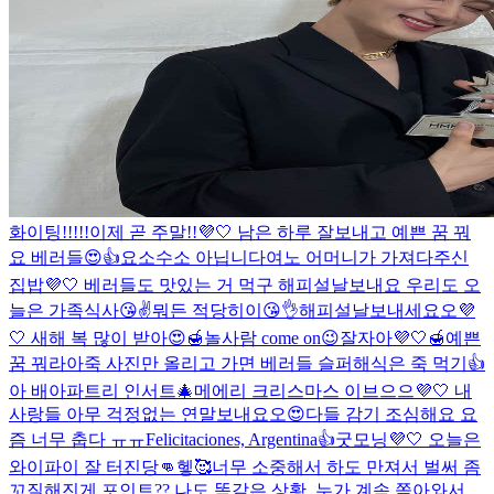
화이팅!!!!!
이제 곧 주말!!💜🤍 남은 하루 잘보내고 예쁜 꿈 꿔
요 베러들😍👍
요소수소 아닙니다
여노 어머니가 가져다주신
집밥💜🤍 베러들도 맛있는 거 먹구 해피설날보내요 우리도 오
늘은 가족식사😘✌️
뭐든 적당히이😘👌
해피설날보내세요오💜
🤍 새해 복 많이 받아😍🍯
놀사람 come on😉
잘자아💜🤍🍯예쁜
꿈 꿔라아
죽 사진만 올리고 가면 베러들 슬퍼해
식은 죽 먹기👍
아 배아파
트리 인서트🎄
메에리 크리스마스 이브으으💜🤍 내
사랑들 아무 걱정없는 연말보내요오😍
다들 감기 조심해요 요
즘 너무 춥다 ㅠㅠ
Felicitaciones, Argentina👍
굿모닝💜🤍 오늘은
와이파이 잘 터진당👊헿🥰
너무 소중해서 하도 만져서 벌써 좀
꼬질해진게 포인트
?? 나도 똑같은 상황. 누가 계속 쫒아와서