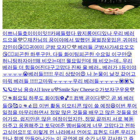
이쁘니들
호이이이잇!!
카페들렸다 왔지롱
어디있나 우리 베러
드으을💜🤍
재찬님의 꿈이야에서 말했던 꿀벌잠옷입은 귀여미
강민이😘👍🏻
귀여미 군밤 모자🤍💜 베러들 군밤사가세요오오
😘👍🏻
피곤한 하루구만. 다들 화이팅
피곤한 수요일 이구만🥲
허니팅하자아!!
왜 비오는데!! 월요일인데 왜 비오는데.. 우리
베러들 더 힘들어진다구
고맙다 진짜 울 베러.. 베러가 1등이야
ㅜㅜㅜㅜ😭
베러들!!!!!! 우리 상탔어😍 나 눈물이 날것 같어
고
마워 베러들 !!!!!
고마워ㅜㅜㅜㅜ우리 베러들ㅜㅜㅜㅜ💟💟
🪐
🪐🪐
모닝 용승시
I love u💜
Smile Say Cheese☺️
가보자구우웅💜
🤍👊
화요일 하루도 화이팅⚽️🏀!! 컴백 곧이다💜🤍 곧 봐 베러
들😘🥰☺️👊👍🏻 이번 활동 이모티콘 많이 쓸 예정😆
이번 투어
일정을 마무리하면서 정말 많은 것들을 배우고 많은 것들을 얻
어가요. 쉽지만은 않은 여정이었지만, 정말 끝까지 서로 복돋
아주고 응원해주고 토닥여준 멤버들에게 너무 고맙다고 전하
고싶어요!! 또 이렇게 먼 나라에서 언어도 표현도 다른 우리가
만나 함께 만들어나가는 이 공연에 매 순간 너무 감사하고 즐