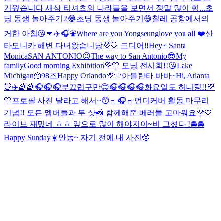
거웠습니다 새삼 티셔츠의 나라들을 보면서 정말 많이 힘...
초
딩 동생 놀아주기2😂
초딩 동생 놀아주기😅
칠레 공항에서의
거한 아침😘👊
✈️🎧⛲️
Where are you Yongseung
love you all ❤️
산
타모니카 해변 다녀왔습니당💜🤍 드디어!!
Hey~ Santa
Monica
SAN ANTONIO😉
The way to San Antonio😎
My
family
Good morning Exhibition💜🤍 모닝 전시회!!😘
Lake
Michigan🫠
98즈
Happy Orlando💜🤍
아틀란타 바바~
Hi, Atlanta
👋✈️
🌈🌈🎧
🎧🎧
부끄럽구만😊
🎧🎧🎧🎧
화요일도 허니팅!!💜
🤍
프로필 사진 달라고 해서~😙
🥗🎧🥗
언더커버 활동 마무리
기념!! 모든 멤버들과 투 샷📸 함께해준 베러들 고마워요💜🤍
라이브 재밌네 ㅎㅎ 앞으로 많이 해야지이~
비 그쳤다 !
🚘🚘
Happy Sunday☀️
안농~ 자기 전에 내 사진🥸