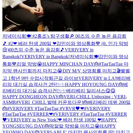
저녁미식회🍽 #2
홍조's 탐구생활🔎
00즈의 수준 높은 음감회
🎵 #2
❤ 베러 탄생 200일 ❤
강민이와 영상통화💙 (ft. 인가 막방
😢)
00즈의 수준 높은 음감회🎵
VERIVERY in
Bangkok!
VERIVERY in Bangkok!
저녁미식회🍽
강민이와 영상
통화💙
리얼 막방😭
HAPPY MINCHAN DAY🎂
#TagTagTag 마
지막 팬사인회까지 마치고😭
DIY M/V 상영회를 마치고🎬
벨벨
고 1학년 9반 수업시작
퇴근길 라이브
VERIVERY in LA!
베리베
리의 대기실 습격사건 2탄!✨✨
HAPPY HOYOUNG DAY🎂
베
리베리의 대기실 습격사건!✨✨
베리베리 딜리셔스😋😋
HAPPY DONGHEON DAY🎂
VERI-CHILL Unboxing : VERI-
ASMR
#VERI_CHILL 발매 카운트다운!
🎂베리베리 데뷔 200일
🎂
#VERIVERY #TagTagTag #VRVR🖤❤
#VERIVERY
#TagTagTag #VERRER❤
#VERIVERY #TagTagTag #VERRER
🖤
VERIVERY in New York!
❤ 베러 탄생 100일 ❤
HAPPY
YONGSEUNG DAY🎂
딱잘말 막방을 마치고😭
HAPPY
YEONHO DAY🎂
'VERI-ABLE' 마지막 팬사인회를 딱! 마치고