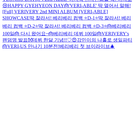
😢
HAPPY GYEHYEON DAY🎂
'VERI-ABLE' 딱 열어서 말해!
[Full] VERIVERY 2nd MINI ALBUM [VERI-ABLE]
SHOWCASE
딱 잘라서! 베리베리 컴백 ⭐D-1⭐
딱 잘라서! 베리
베리 컴백 ⭐D-2⭐
딱 잘라서! 베리베리 컴백 ⭐D-3⭐
🎂베리베리
100일🎂 다시 왔어요~
🎂베리베리 데뷔 100일🎂
VERIVERY's
팬덤명 발표👐
데뷔 한달 기념!!♡😍
강민이의 나홀로 생일파티
🎂
VERI-US 만나기 10분전!
베리베리 첫 브이라이브🎄