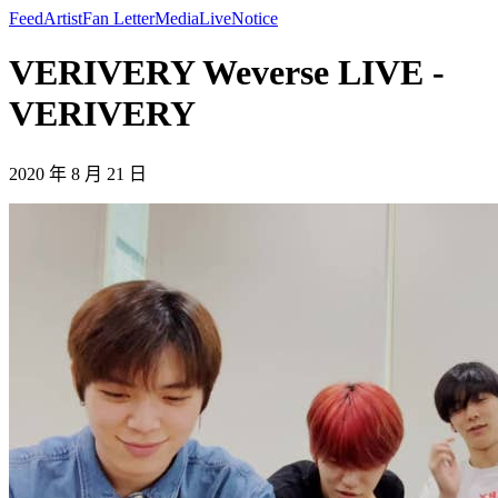
Feed
Artist
Fan Letter
Media
Live
Notice
VERIVERY Weverse LIVE -
VERIVERY
2020 年 8 月 21 日