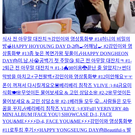
식사 전 아무말 대잔치ㅋ
강민이와 영상통화💙 #14
허니의 비밀의
방🍯
HAPPY HOYOUNG DAY D-2🎂
🍳어해남🍳 #2
강민이와 영
상통화💙 #13
좀 늦은 복면가왕 뒷풀이🎶
HAPPY DONGHEON
DAY🎂
미.남.사😭
공백기 첫 주말😘
퇴근 전 아무말 대잔치ㅋ #1-
2
퇴근 전 아무말 대잔치ㅋ #1-1
🐲98이용🐉
끝난 줄 알았지?⚡️
썬더
막방을 마치고⚡️
구천팔백⚡️
강민이와 영상통화💙 #12
미안해요ㅜㅜ
폰이 꺼져서 다시킬게요오💟
베리베리 침착즈 VLIVE :) #4
금요미
식회🍽
🌸무엇이든 물어보세요 & 고민 상담소🌸 #2-2
🌸무엇이든
물어보세요 & 고민 상담소🌸 #2-1
베러들 모두 🤫...
사람들은 모두
꿈을 꾸지🎶
베리베리 침착즈 VLIVE :) #3
[Full] VERIVERY 4th
MINI ALBUM [FACE YOU] SHOWCASE
D-1, FACE
YOU&ME⚡️⚡️⚡️⚡️
D-4, FACE YOU&ME⚡️⚡️⚡️
강민이와 영상통화💙
#11
로투킹 후기⚡️⚡️
HAPPY YONGSEUNG DAY🎂
Beautiful-x 발