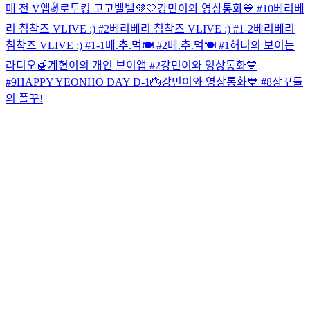
매 전 V앱✌️
로투킹 고고벨벨💜🤍
강민이와 영상통화💙 #10
베리베
리 침착즈 VLIVE :) #2
베리베리 침착즈 VLIVE :) #1-2
베리베리
침착즈 VLIVE :) #1-1
베.추.먹🍽 #2
베.추.먹🍽 #1
허니의 보이는
라디오🍯
계현이의 개인 브이앱 #2
강민이와 영상통화💙
#9
HAPPY YEONHO DAY D-1🎂
강민이와 영상통화💙 #8
장꾸들
의 폴꾸!