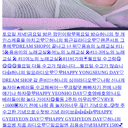
토요일 저녁!
금요일 밤은 깡민이랑💜
목요일 밤🌰
허니의 첫 개
인스케줄을 마치고💜🤍
허니의 퇴근길라디오💜🤍
팬콘서트 그
후에
💜DREAM SHOP이 끝나고 난 뒤🤍
용승의 노래교실 #11-
5🎤
용승이의 노래교실🎤
여노의 노래교실 🎤#11-3
여노의 노래
교실 🎤 #11
여노의 노래교실🎤#11
비가와☔️
월요일 수고링😋
😋😋😋
월요일 다들 수고가 많습니다…
월요일 수고가 많습니
다👍
허니의 일요라디오💜🤍
💜HAPPY YONGSEUNG DAY🤍
DREAM SHOP 갈 준비!!⭐️
허니의 심야라디오💜🤍
나랑 신나게
놀자아🔥
베러들 수고해써어~~💜
크랔댓 빠빠
자기 전에 나랑
얘기나 하자😝
💜HAPPY YEONHO DAY🤍
호영배
호영!
나도
베러들이랑 놀다 가야지😋
활동 2주차 마무리💜🤍
VRVR
+1600💟
자기 전에 나랑 좀 놀자아
너무 끊긴 기념으로..🥲
첫 주
수고한 기념으로☺️
첫방 기념 라이브👍👍👍👍
💜HAPPY
GYEHYEON DAY🤍
💜HAPPY GYEHYEON DAY🤍
허니의
월요병 치료 라디오💜🤍
일요일엔 김용승
안녕!
HAPPY1500💕