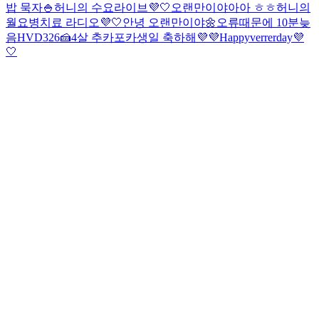
밥 묵자🍚
허니의 수요라이브💜🤍
오랜만이야아아 ㅎㅎ
허니의
월요병치료 라디오💜🤍
안녕 오랜만이야🌼
오류때문에 10분늦
음
HVD326🍰
4살 추카포카
생일 축하해💜💜
Happyverrerday💜
🤍