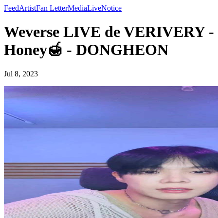
Feed
Artist
Fan Letter
Media
Live
Notice
Weverse LIVE de VERIVERY -
Honey🍯 - DONGHEON
Jul 8, 2023