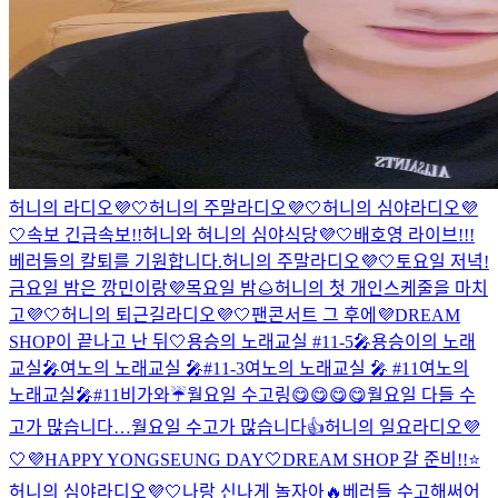
허니의 라디오💜🤍
허니의 주말라디오💜🤍
허니의 심야라디오💜
🤍
속보 긴급속보!!
허니와 혀니의 심야식당💜🤍
배호영 라이브!!!
베러들의 칼퇴를 기원합니다.
허니의 주말라디오💜🤍
토요일 저녁!
금요일 밤은 깡민이랑💜
목요일 밤🌰
허니의 첫 개인스케줄을 마치
고💜🤍
허니의 퇴근길라디오💜🤍
팬콘서트 그 후에
💜DREAM
SHOP이 끝나고 난 뒤🤍
용승의 노래교실 #11-5🎤
용승이의 노래
교실🎤
여노의 노래교실 🎤#11-3
여노의 노래교실 🎤 #11
여노의
노래교실🎤#11
비가와☔️
월요일 수고링😋😋😋😋
월요일 다들 수
고가 많습니다…
월요일 수고가 많습니다👍
허니의 일요라디오💜
🤍
💜HAPPY YONGSEUNG DAY🤍
DREAM SHOP 갈 준비!!⭐️
허니의 심야라디오💜🤍
나랑 신나게 놀자아🔥
베러들 수고해써어