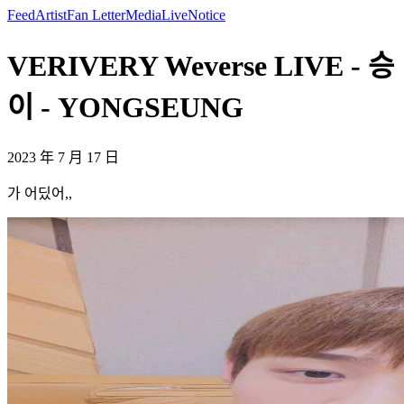
Feed
Artist
Fan Letter
Media
Live
Notice
VERIVERY Weverse LIVE - 승
이 - YONGSEUNG
2023 年 7 月 17 日
가 어딨어,,