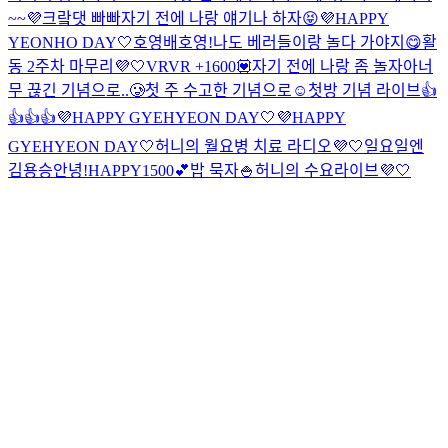
~~💜
크랔댓 빠빠
자기 전에 나랑 얘기나 하자😝
💜HAPPY
YEONHO DAY🤍
호영배
호영!
나도 베러들이랑 놀다 가야지😋
활
동 2주차 마무리💜🤍
VRVR +1600💟
자기 전에 나랑 좀 놀자아
너
무 끊긴 기념으로..🥲
첫 주 수고한 기념으로☺️
첫방 기념 라이브👍
👍👍👍
💜HAPPY GYEHYEON DAY🤍
💜HAPPY
GYEHYEON DAY🤍
허니의 월요병 치료 라디오💜🤍
일요일엔
김용승
안녕!
HAPPY1500💕
밥 묵자🍚
허니의 수요라이브💜🤍