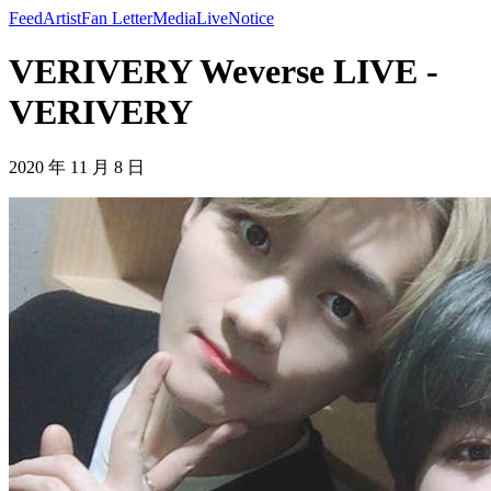
Feed
Artist
Fan Letter
Media
Live
Notice
VERIVERY Weverse LIVE -
VERIVERY
2020 年 11 月 8 日