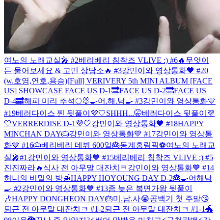
여노의 노래교실🎤 #2
베리베리 침착즈 VLIVE :) #6
🔥무엇이
든 물어보세요 & 고민 상담소🔥 #3
강민이와 영상통화💙 #20
(w.호영,연호,용승)
[Full] VERIVERY 5th MINI ALBUM [FACE
US] SHOWCASE
FACE US D-1🔜
FACE US D-2🔜
FACE US
D-4🔜
해피 미리 추석🌕🐰
🍳어.해.남🍳 #3
강민이와 영상통화💙
#19
베러다이스 찐 뒷풀이💜🤍
SHHH...🤫
베러다이스 뒷풀이💜
🤍
VERRERDISE D-1💜🤍
강민이와 영상통화💙 #18
HAPPY
MINCHAN DAY🎂
강민이와 영상통화💙 #17
강민이와 영상통
화💙 #16
🎂베리베리 데뷔 600일🎂
동계홍림픽⚽️
여노의 노래교
실🎤#1
강민이와 영상통화💙 #15
베리베리 침착즈 VLIVE :) #5
진진짜라🔥
식사 전 아무말 대잔치ㅋ
강민이와 영상통화💙 #14
허니의 비밀의 방🍯
HAPPY HOYOUNG DAY D-2🎂
🍳어해남
🍳 #2
강민이와 영상통화💙 #13
좀 늦은 복면가왕 뒷풀이
🎶
HAPPY DONGHEON DAY🎂
미.남.사😭
공백기 첫 주말😘
퇴근 전 아무말 대잔치ㅋ #1-2
퇴근 전 아무말 대잔치ㅋ #1-1
🐲