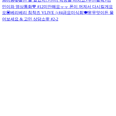
98이용🐉
끝난 줄 알았지?⚡️
썬더 막방을 마치고⚡️
구천팔백⚡️
강
민이와 영상통화💙 #12
미안해요ㅜㅜ 폰이 꺼져서 다시킬게요
오💟
베리베리 침착즈 VLIVE :) #4
금요미식회🍽
🌸무엇이든 물
어보세요 & 고민 상담소🌸 #2-2