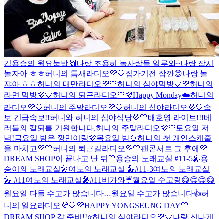
김용승의 월요눕방🙌
나랑 조용히 놀사람들 일루와~
나랑 잠시
놀자아 ㅎㅎ
허니의 틈새라디오💜🤍
집가기전 잠깐😊
나랑 놀
쟈아 ㅎㅎ
허니의 대만라디오💜🤍
허니의 심야먹방🤍💜
허니의
라면 먹방💜🤍
허니의 퇴근라디오🤍💜
Happy Monday☁️
허니의
라디오💜🤍
허니의 주말라디오💜🤍
허니의 심야라디오💜🤍
속
보 긴급속보!!
허니와 혀니의 심야식당💜🤍
배호영 라이브!!!
베
러들의 칼퇴를 기원합니다.
허니의 주말라디오💜🤍
토요일 저
녁!
금요일 밤은 깡민이랑💜
목요일 밤🌰
허니의 첫 개인스케줄
을 마치고💜🤍
허니의 퇴근길라디오💜🤍
팬콘서트 그 후에
💜
DREAM SHOP이 끝나고 난 뒤🤍
용승의 노래교실 #11-5🎤
용
승이의 노래교실🎤
여노의 노래교실 🎤#11-3
여노의 노래교실
🎤 #11
여노의 노래교실🎤#11
비가와☔️
월요일 수고링😋😋😋😋
월요일 다들 수고가 많습니다…
월요일 수고가 많습니다👍
허
니의 일요라디오💜🤍
💜HAPPY YONGSEUNG DAY🤍
DREAM SHOP 갈 준비!!⭐️
허니의 심야라디오💜🤍
나랑 신나게