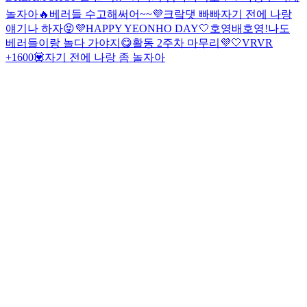
놀자아🔥
베러들 수고해써어~~💜
크랔댓 빠빠
자기 전에 나랑
얘기나 하자😝
💜HAPPY YEONHO DAY🤍
호영배
호영!
나도
베러들이랑 놀다 가야지😋
활동 2주차 마무리💜🤍
VRVR
+1600💟
자기 전에 나랑 좀 놀자아