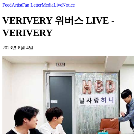
Feed
Artist
Fan Letter
Media
Live
Notice
VERIVERY 위버스 LIVE -
VERIVERY
2023년 8월 4일